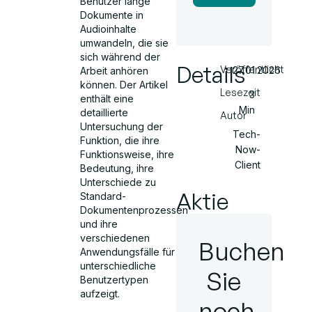
Benutzer lange
Dokumente in
Audioinhalte
umwandeln, die sie
sich während der
Details
Veröffentlicht
27.01.2026
Arbeit anhören
können. Der Artikel
Lesezeit
3
enthält eine
Min
detaillierte
Autor
Untersuchung der
Tech-
Funktion, die ihre
Now-
Funktionsweise, ihre
Client
Bedeutung, ihre
Unterschiede zu
Aktie
Standard-
Dokumentenprozessen
und ihre
verschiedenen
Buchen
Anwendungsfälle für
unterschiedliche
Sie
Benutzertypen
aufzeigt.
noch