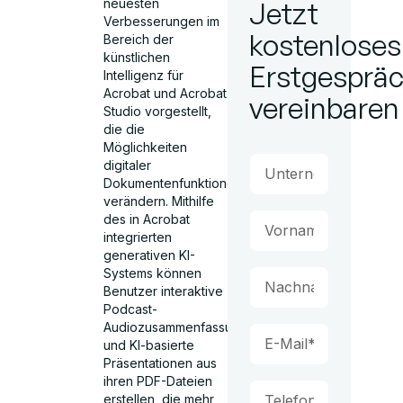
neuesten
Jetzt
Verbesserungen im
kostenloses
Bereich der
künstlichen
Erstgesprä
Intelligenz für
Acrobat und Acrobat
vereinbaren
Studio vorgestellt,
die die
Möglichkeiten
digitaler
Dokumentenfunktionen
verändern. Mithilfe
des in Acrobat
integrierten
generativen KI-
Systems können
Benutzer interaktive
Podcast-
Audiozusammenfassungen
und KI-basierte
Präsentationen aus
ihren PDF-Dateien
erstellen, die mehr