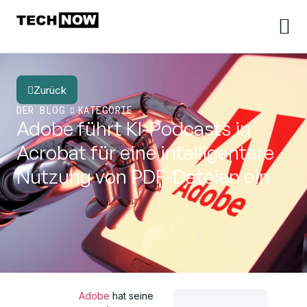
Zurück
DER BLOG
KATEGORIE
Adobe führt KI-Podcasts in
Acrobat für eine intelligentere
Nutzung von PDF-Dateien ein
Adobe
hat seine