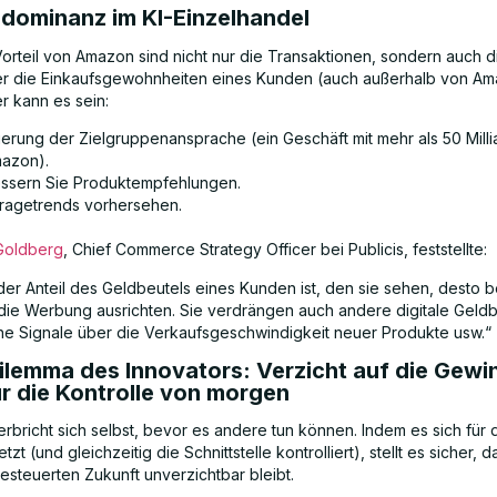
ndominanz im KI-Einzelhandel
orteil von Amazon sind nicht nur die Transaktionen, sondern auch d
r die Einkaufsgewohnheiten eines Kunden (auch außerhalb von Am
r kann es sein:
ierung der Zielgruppenansprache (ein Geschäft mit mehr als 50 Milli
mazon).
ssern Sie Produktempfehlungen.
ragetrends vorhersehen.
Goldberg
, Chief Commerce Strategy Officer bei Publicis, feststellte:
der Anteil des Geldbeutels eines Kunden ist, den sie sehen, desto 
die Werbung ausrichten. Sie verdrängen auch andere digitale Geldb
ühe Signale über die Verkaufsgeschwindigkeit neuer Produkte usw.“
Dilemma des Innovators: Verzicht auf die Gewi
ür die Kontrolle von morgen
rbricht sich selbst, bevor es andere tun können. Indem es sich für
tzt (und gleichzeitig die Schnittstelle kontrolliert), stellt es sicher, 
gesteuerten Zukunft unverzichtbar bleibt.