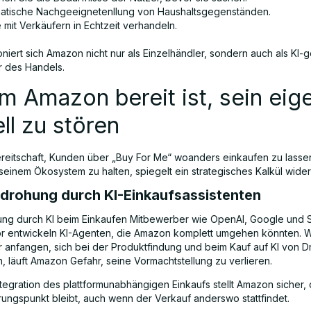
atische Nachgeeignetenllung von Haushaltsgegenständen.
 mit Verkäufern in Echtzeit verhandeln.
oniert sich Amazon nicht nur als Einzelhändler, sondern auch als KI-g
r des Handels.
 Amazon bereit ist, sein eig
l zu stören
eitschaft, Kunden über „Buy For Me“ woanders einkaufen zu lassen
seinem Ökosystem zu halten, spiegelt ein strategisches Kalkül wider
Bedrohung durch KI-Einkaufsassistenten
ng durch KI beim Einkaufen Mitbewerber wie OpenAI, Google und S
r entwickeln KI-Agenten, die Amazon komplett umgehen könnten. 
 anfangen, sich bei der Produktfindung und beim Kauf auf KI von Dr
, läuft Amazon Gefahr, seine Vormachtstellung zu verlieren.
ntegration des plattformunabhängigen Einkaufs stellt Amazon sicher,
rungspunkt bleibt, auch wenn der Verkauf anderswo stattfindet.