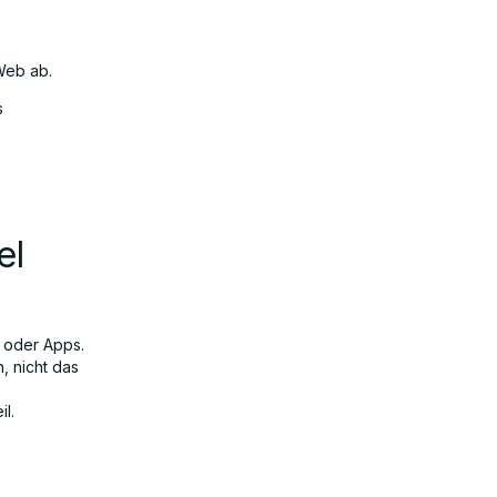
Web ab.
s
el
s oder Apps.
, nicht das
l.