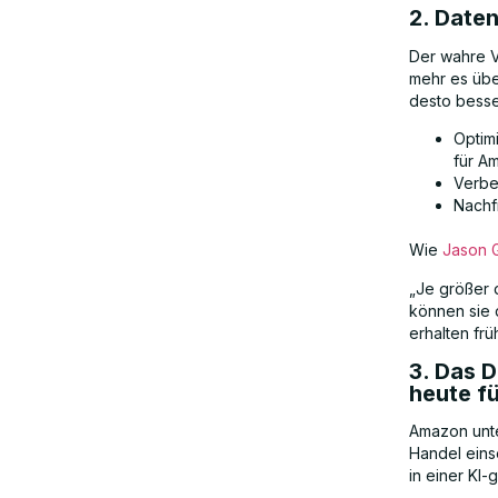
2. Date
Der wahre V
mehr es übe
desto besse
Optim
für A
Verbe
Nachf
Wie
Jason 
„Je größer 
können sie 
erhalten fr
3. Das 
heute f
Amazon unte
Handel einse
in einer KI-