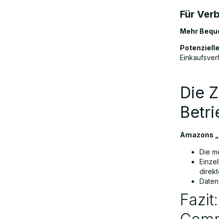
Für Ver
Mehr Beque
Potenziell
Einkaufsverh
Die Z
Betri
Amazons „B
Die m
Einzel
direk
Daten
Fazit