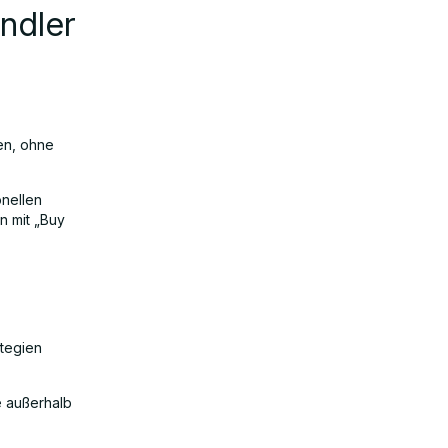
ndler
en, ohne
onellen
 mit „Buy
tegien
 außerhalb