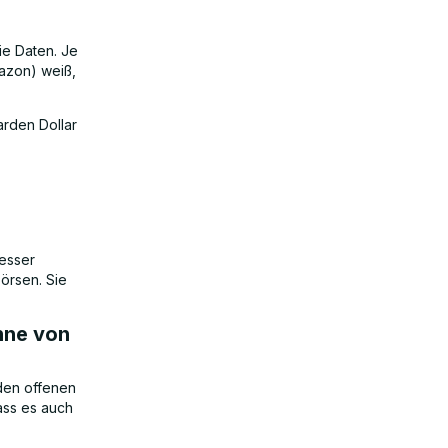
ie Daten. Je
azon) weiß,
arden Dollar
besser
örsen. Sie
nne von
 den offenen
dass es auch