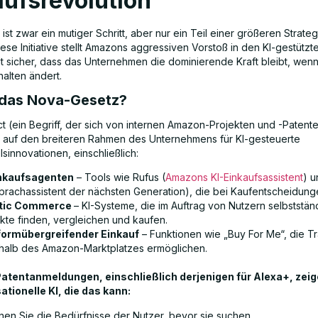
aufsrevolution
ist zwar ein mutiger Schritt, aber nur ein Teil einer größeren Strat
ese Initiative stellt Amazons aggressiven Vorstoß in den KI-gestütz
llt sicher, dass das Unternehmen die dominierende Kraft bleibt, wenn
halten ändert.
 das Nova-Gesetz?
t (ein Begriff, der sich von internen Amazon-Projekten und -Patente
h auf den breiteren Rahmen des Unternehmens für KI-gesteuerte
sinnovationen, einschließlich:
nkaufsagenten
– Tools wie Rufus (
Amazons KI-Einkaufsassistent
) 
Sprachassistent der nächsten Generation), die bei Kaufentscheidung
tic Commerce
– KI-Systeme, die im Auftrag von Nutzern selbststän
kte finden, vergleichen und kaufen.
formübergreifender Einkauf
– Funktionen wie „Buy For Me“, die T
halb des Amazon-Marktplatzes ermöglichen.
tentanmeldungen, einschließlich derjenigen für Alexa+, zeig
ationelle KI, die das kann:
nen Sie die Bedürfnisse der Nutzer, bevor sie suchen.