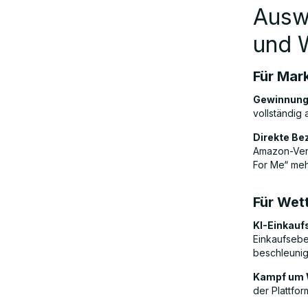
Auswi
und 
Für Mar
Gewinnung
vollständig 
Direkte Be
Amazon-Verk
For Me“ meh
Für Wet
KI-Einkaufs
Einkaufsebe
beschleunig
Kampf um 
der Plattfo