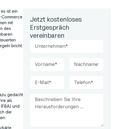
es ist ein
 E-Commerce
Jetzt kostenloses
men mit
Erstgespräch
en des
vereinbaren
enbaren
steuerten
geln bricht.
dazu gedacht
hre als
n (FBA) und
ch die
en.
odukte