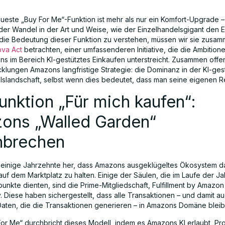
este „Buy For Me“-Funktion ist mehr als nur ein Komfort-Upgrade – 
er Wandel in der Art und Weise, wie der Einzelhandelsgigant den
die Bedeutung dieser Funktion zu verstehen, müssen wir sie zusam
va Act
betrachten, einer umfassenderen Initiative, die die Ambition
s im Bereich KI-gestütztes Einkaufen unterstreicht. Zusammen off
cklungen Amazons langfristige Strategie: die Dominanz in der KI-ge
lslandschaft, selbst wenn dies bedeutet, dass man seine eigenen Re
unktion „Für mich kaufen“:
ons „Walled Garden“
hbrechen
n einige Jahrzehnte her, dass Amazons ausgeklügeltes Ökosystem 
auf dem Marktplatz zu halten. Einige der Säulen, die im Laufe der Ja
unkte dienten, sind die Prime-Mitgliedschaft, Fulfillment by Amazo
 Diese haben sichergestellt, dass alle Transaktionen – und damit au
Daten, die die Transaktionen generieren – in Amazons Domäne bleib
or Me“ durchbricht dieses Modell, indem es Amazons KI erlaubt, Pr