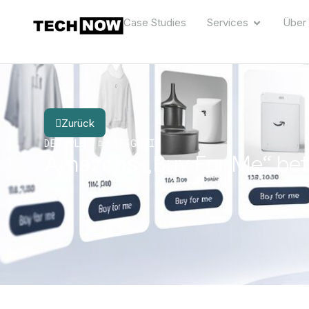
Case Studies
Services
Über
Zurück
DER BLOG
KATEGORIE
Amazons „Buy For Me“ betei