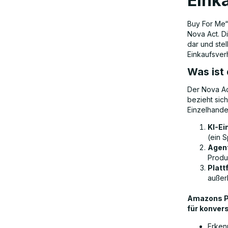
Eink
Buy For Me“ 
Nova Act. Di
dar und ste
Einkaufsver
Was ist
Der Nova Ac
bezieht sic
Einzelhandel
KI-Ei
(ein 
Agen
Produ
Platt
außer
Amazons Pa
für konvers
Erken