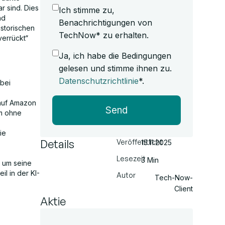
r sind. Dies
Ich stimme zu,
nd
Benachrichtigungen von
istorischen
TechNow* zu erhalten.
verrückt“
Ja, ich habe die Bedingungen
gelesen und stimme ihnen zu.
Datenschutzrichtlinie
*.
bei
 auf Amazon
Send
um ohne
ie
Details
Veröffentlicht
15.11.2025
Lesezeit
3 Min
, um seine
il in der KI-
Autor
Tech-Now-
Client
Aktie