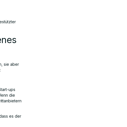
estützter
enes
, sie aber
:
tart-ups
Wenn die
ittanbietern
 dass es der