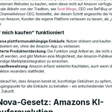
externen Websites zu kaufen, wenn diese nicht auf Amazon verfügba
ikale Abkehr von der Tradition, wie
Scot Wingo
, CEO von ReFiBuy u
hannelAdvisor-CEO, feststellte, der diesen Schritt angesichts der h
on Amazon, Kunden die eigene Plattform verlassen zu lassen, als „
.
 mich kaufen“ funktioniert
ose plattformunabhängige Einkäufe:
Nutzer stöbern und kaufen 
anbietern ein, ohne die Amazon-App zu verlassen.
terte Produktentdeckung:
Die Funktion zeigt Artikel an, die nicht
uft werden, und gibt Marken eine Möglichkeit, das Amazon-Publik
ändige Marktplatzintegration zu erreichen.
naufbewahrung:
Amazon erfasst weiterhin Kaufdaten, auch wenn d
ktion woanders stattfindet.
darauf hin, dass Amazon bereit ist, kurzfristige Gebühren zu opfern
sgangspunkt für alle Einkäufe zu behalten – ein entscheidender Vorte
 Zukunft.
Nova-Gesetz: Amazons KI-