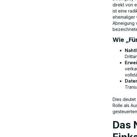
Einzelhändler und Wettbewerber
direkt von 
ist eine rad
ehemaliger C
Die Zukunft: KI als neues
Abneigung v
Betriebssystem für den Einzelhandel
bezeichnete
Wie „Für
Fazit: Amazons Wette auf AI-First
Nahtl
Commerce
Dritt
Erwei
verka
vollst
Date
Transa
Dies deutet 
Rolle als Au
gesteuerten
Das 