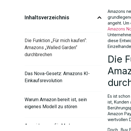
Amazons neu
Inhaltsverzeichnis
grundlegend
angeht. Um 
Amazons No
Unternehmen
Die Funktion „Für mich kaufen“:
diese Entwi
Einzelhande
Amazons „Walled Garden“
durchbrechen
Die F
Amaz
Das Nova-Gesetz: Amazons KI-
durc
Einkaufsrevolution
Es ist scho
Warum Amazon bereit ist, sein
ist, Kunden 
eigenes Modell zu stören
Berührungsp
Amazon Pay.
wertvollen 
Auswirkungen für Marken,
Doch „Buy F