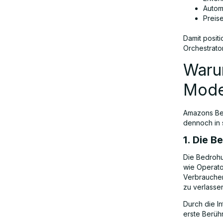
Autom
Preise
Damit positi
Orchestrato
Warum
Model
Amazons Ber
dennoch in 
1. Die 
Die Bedrohu
wie Operato
Verbraucher
zu verlassen
Durch die I
erste Berüh