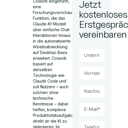
Cowork eingeführt,
Jetzt
eine
kostenloses
Forschungsvorschau-
Funktion, die das
Erstgesprä
Claude-KI-Modell
über einfache Chat-
vereinbaren
Interaktionen hinaus
in die automatisierte
Arbeitsabwicklung
auf Desktop-Basis
erweitert. Cowork
basiert auf
derselben
Technologie wie
Claude Code und
soll Nutzern – auch
solchen ohne
technische
Kenntnisse – dabei
helfen, komplexe
Produktivitätsaufgaben
direkt an die KI zu
delegieren. Im