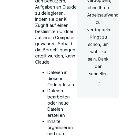
verdoppeln,
den Benutzern,
Aufgaben an Claude
ohne Ihren
zu delegieren,
Arbeitsaufwand
indem sie der KI
zu
Zugriff auf einen
verdoppeln.
bestimmten Ordner
Klingt zu
auf ihrem Computer
gewähren. Sobald
schön, um
die Berechtigungen
wahr zu
erteilt wurden, kann
sein. Dank
Claude:
der
Dateien in
schnellen
diesem
…
Ordner lesen
Dateien
bearbeiten
oder neue
Dateien
erstellen
Inhalte
organisieren
und neu