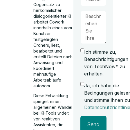
Gegensatz zu
herkömmlicher
dialogorientierter KI
arbeitet Cowork
innerhalb eines vom
Benutzer
festgelegten
Ordners, liest,
bearbeitet und
Ich stimme zu,
erstellt Dateien nach
Benachrichtigungen
Anweisung und
von TechNow* zu
koordiniert
erhalten.
mehrstufige
Arbeitsabläufe
Ja, ich habe die
autonom.
Bedingungen gelese
Diese Entwicklung
und stimme ihnen zu
spiegelt einen
Datenschutzrichtlini
allgemeinen Wandel
bei KI-Tools wider:
von reaktiven
Send
Assistenten, die