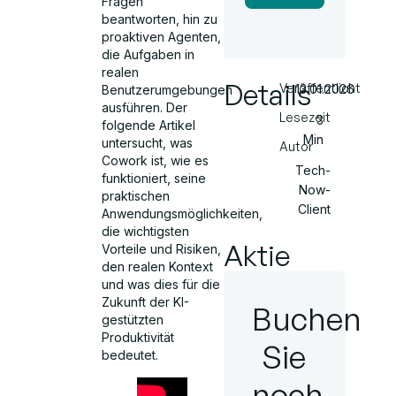
Fragen
beantworten, hin zu
proaktiven Agenten,
die Aufgaben in
realen
Details
Veröffentlicht
13.01.2026
Benutzerumgebungen
ausführen. Der
Lesezeit
3
folgende Artikel
Min
untersucht, was
Autor
Cowork ist, wie es
Tech-
funktioniert, seine
Now-
praktischen
Client
Anwendungsmöglichkeiten,
die wichtigsten
Aktie
Vorteile und Risiken,
den realen Kontext
und was dies für die
Zukunft der KI-
Buchen
gestützten
Produktivität
Sie
bedeutet.
noch