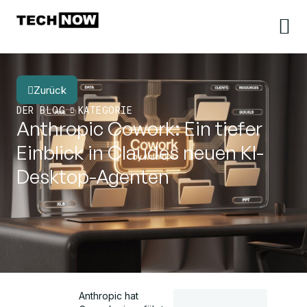
Zurück
DER BLOG
KATEGORIE
Anthropic Cowork: Ein tiefer
Einblick in Claudes neuen KI-
Desktop-Agenten
Anthropic hat