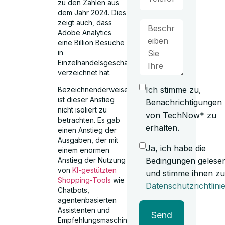
zu den Zahlen aus
dem Jahr 2024. Dies
zeigt auch, dass
Adobe Analytics
eine Billion Besuche
in
Einzelhandelsgeschäften
verzeichnet hat.
Ich stimme zu,
Bezeichnenderweise
ist dieser Anstieg
Benachrichtigungen
nicht isoliert zu
von TechNow* zu
betrachten. Es gab
erhalten.
einen Anstieg der
Ausgaben, der mit
Ja, ich habe die
einem enormen
Bedingungen gelese
Anstieg der Nutzung
von
KI-gestützten
und stimme ihnen zu
Shopping-Tools
wie
Datenschutzrichtlini
Chatbots,
agentenbasierten
Assistenten und
Send
Empfehlungsmaschinen