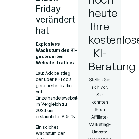
Friday
heute
verändert
Ihre
hat
kostenlos
Explosives
KI-
Wachstum des KI-
gesteuerten
Beratung
Website-Traffics
Laut Adobe stieg
der über KI-Tools
Stellen Sie
generierte Traffic
sich vor,
auf
Sie
Einzelhandelswebsites
könnten
im Vergleich zu
Ihren
2024 um
erstaunliche 805 %.
Affiliate-
Marketing-
Ein solches
Umsatz
Wachstum der