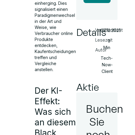
einherging. Dies
signalisiert einen
Paradigmenwechsel
in der Art und
Weise, wie
Details
Veröffentlicht
03.12.2025
Verbraucher online
Produkte
Lesezeit
3
entdecken,
Min
Autor
Kaufentscheidungen
treffen und
Tech-
Vergleiche
Now-
anstellen.
Client
Aktie
Der KI-
Effekt:
Buchen
Was sich
Sie
an diesem
Black
noch