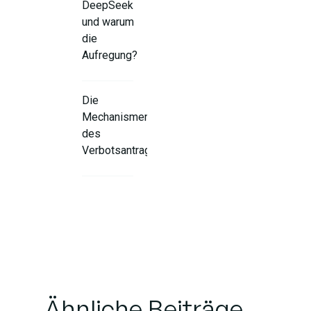
DeepSeek
und warum
die
Aufregung?
Die
Mechanismen
des
Verbotsantrags
Europas
steigende
Flut von
App-
Verboten
Ähnliche Beiträge
Die US-