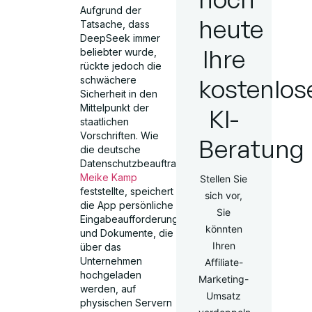
Aufgrund der
heute
Tatsache, dass
DeepSeek immer
Ihre
beliebter wurde,
rückte jedoch die
kostenlos
schwächere
Sicherheit in den
Mittelpunkt der
KI-
staatlichen
Vorschriften. Wie
Beratung
die deutsche
Datenschutzbeauftragte
Meike Kamp
Stellen Sie
feststellte, speichert
sich vor,
die App persönliche
Sie
Eingabeaufforderungen
könnten
und Dokumente, die
Ihren
über das
Unternehmen
Affiliate-
hochgeladen
Marketing-
werden, auf
Umsatz
physischen Servern