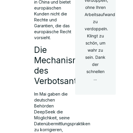
verdoppeln,
in China und bietet
ohne Ihren
europäischen
Kunden nicht die
Arbeitsaufwand
Rechte und
zu
Garantien, die das
verdoppeln.
europäische Recht
Klingt zu
vorsieht.
schön, um
Die
wahr zu
sein. Dank
Mechanismen
der
des
schnellen
…
Verbotsantrags
Im Mai gaben die
deutschen
Behörden
DeepSeek die
Möglichkeit, seine
Datenübermittlungspraktiken
zu korrigieren,