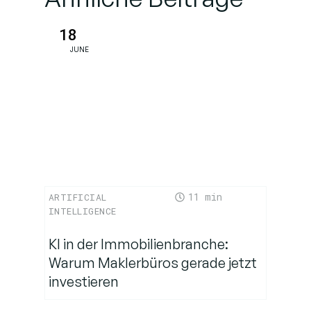
Perspektive:
Nationale
18
Sicherheit und
JUNE
gesetzgeberischer
Druck
Innovation vs.
Datensouveränität
Auswirkungen
11
ARTIFICIAL
für Entwickler
INTELLIGENCE
und
Unternehmen
KI in der Immobilienbranche:
Warum Maklerbüros gerade jetzt
investieren
Ein
Wendepunkt