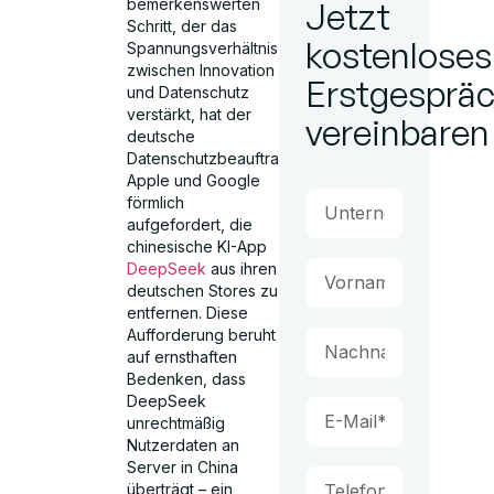
bemerkenswerten
Jetzt
Schritt, der das
kostenloses
Spannungsverhältnis
zwischen Innovation
Erstgesprä
und Datenschutz
verstärkt, hat der
vereinbaren
deutsche
Datenschutzbeauftragte
Apple und Google
förmlich
aufgefordert, die
chinesische KI-App
DeepSeek
aus ihren
deutschen Stores zu
entfernen. Diese
Aufforderung beruht
auf ernsthaften
Bedenken, dass
DeepSeek
unrechtmäßig
Nutzerdaten an
Server in China
überträgt – ein