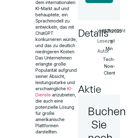
dem internationalen
KI-Markt auf und
behauptete, ein
Sprachmodell zu
entwickeln, das mit
Details
Veröffentlicht
15.11.2025
ChatGPT
konkurrieren würde,
Lesezeit
3
und das zu deutlich
Min
Autor
niedrigeren Kosten.
Das Unternehmen
Tech-
erlangte große
Now-
Popularität aufgrund
Client
seiner Absicht,
leistungsstarke und
Aktie
erschwingliche
KI-
Dienste
anzubieten,
die auch eine
Buchen
potenzielle Lösung
für große
amerikanische
Sie
Plattformen
darstellten.
noch