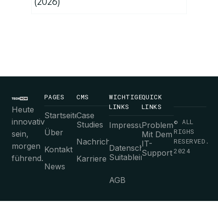
(2026)
PAGES
CMS
WICHTIGE
QUICK
LINKS
LINKS
Heute
Startseite
Case
innovativ
© ALL
Studies
Impressum
Probleme
RIGHS
Über
sein,
Mit Dem
Nachrichten
RESERVED.
IT-
morgen
Datenschutz-
Kontakt
2024
Support
Suitableimmungen
führend.
Karriere
News
AGB