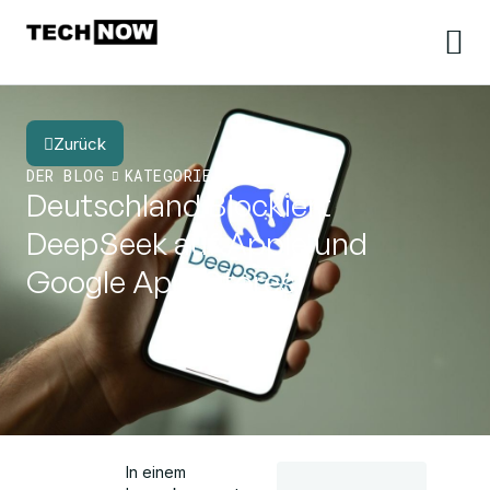
Zurück
DER BLOG
KATEGORIE
Deutschland Blockiert
DeepSeek auf Apple und
Google App-Stores
In einem