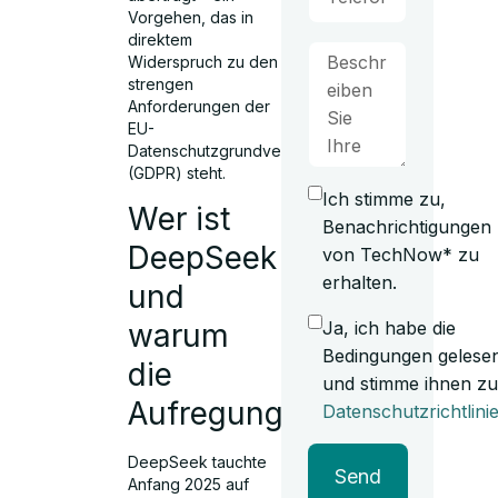
Vorgehen, das in
direktem
Widerspruch zu den
strengen
Anforderungen der
EU-
Datenschutzgrundverordnung
(GDPR) steht.
Ich stimme zu,
Wer ist
Benachrichtigungen
DeepSeek
von TechNow* zu
erhalten.
und
Ja, ich habe die
warum
Bedingungen gelese
die
und stimme ihnen zu
Aufregung?
Datenschutzrichtlini
DeepSeek tauchte
Send
Anfang 2025 auf