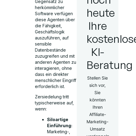
Gegensatz zu
herkömmlicher
heute
Software verfügen
diese Agenten über
Ihre
die Fähigkeit,
Geschäftslogik
kostenlos
auszuführen, auf
sensible
KI-
Datenbestände
zuzugreifen und mit
Beratung
anderen Agenten zu
interagieren, ohne
dass ein direkter
Stellen Sie
menschlicher Eingriff
sich vor,
erforderlich ist.
Sie
Zersiedelung tritt
könnten
typischerweise auf,
Ihren
wenn:
Affiliate-
Siloartige
Marketing-
Einführung:
Umsatz
Marketing-,