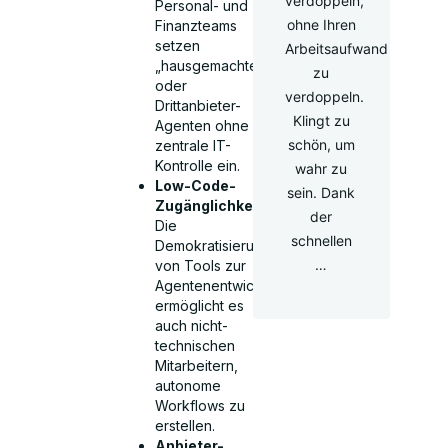
verdoppeln,
Personal- und
ohne Ihren
Finanzteams
setzen
Arbeitsaufwand
„hausgemachte“
zu
oder
verdoppeln.
Drittanbieter-
Klingt zu
Agenten ohne
schön, um
zentrale IT-
Kontrolle ein.
wahr zu
Low-Code-
sein. Dank
Zugänglichkeit:
der
Die
schnellen
Demokratisierung
…
von Tools zur
Agentenentwicklung
ermöglicht es
auch nicht-
technischen
Mitarbeitern,
autonome
Workflows zu
erstellen.
Anbieter-