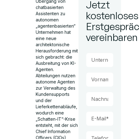
Übergang von
Jetzt
chatbasierten
kostenloses
Assistenten zu
autonomen
Erstgesprä
„agentenbasierten“
Unternehmen hat
vereinbaren
eine neue
architektonische
Herausforderung mit
sich gebracht: die
Ausbreitung von KI-
Agenten.
Abteilungen nutzen
autonome Agenten
zur Verwaltung des
Kundensupports
und der
Lieferkettenabläufe,
wodurch eine
„Schatten-IT“-Krise
entsteht, mit der sich
Chief Information
Officers (CIOs)