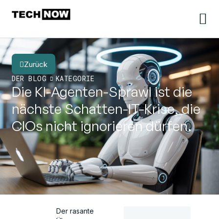
Zurück
DER BLOG
KATEGORIE
Die KI-Agenten-Sprawl ist die
nächste Schatten-IT-Krise, die
CIOs nicht ignorieren dürfen.
Der rasante