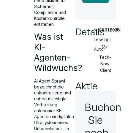
neue Risiken für
Sicherheit,
Compliance und
Kostenkontrolle
entstehen.
Details
Veröffentlicht
23.01.2026
Was ist
Lesezeit
3
KI-
Min
Autor
Agenten-
Tech-
Now-
Wildwuchs?
Client
AI Agent Sprawl
Aktie
bezeichnet die
unkontrollierte und
unbeaufsichtigte
Buchen
Verbreitung
autonomer KI-
Sie
Agenten im digitalen
Ökosystem eines
Unternehmens. Im
noch