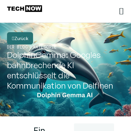
Zurück
DER BLOG
KATEGORIE
DolphinGemma: Googles
bahnbrechende KI
entschlüsselt die
Kommunikation von Delfinen
Ein