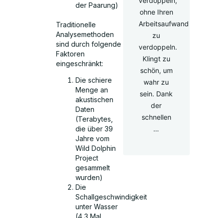
verdoppeln,
der Paarung)
ohne Ihren
Arbeitsaufwand
Traditionelle
Analysemethoden
zu
sind durch folgende
verdoppeln.
Faktoren
Klingt zu
eingeschränkt:
schön, um
Die schiere
wahr zu
Menge an
sein. Dank
akustischen
der
Daten
schnellen
(Terabytes,
…
die über 39
Jahre vom
Wild Dolphin
Project
gesammelt
wurden)
Die
Schallgeschwindigkeit
unter Wasser
(4,3 Mal