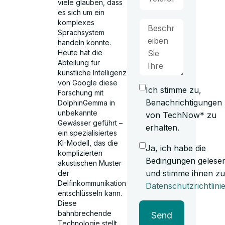
viele glauben, dass
es sich um ein
komplexes
Sprachsystem
handeln könnte.
Heute hat die
Abteilung für
künstliche Intelligenz
von Google diese
Ich stimme zu,
Forschung mit
Benachrichtigungen
DolphinGemma in
unbekannte
von TechNow* zu
Gewässer geführt –
erhalten.
ein spezialisiertes
KI-Modell, das die
Ja, ich habe die
komplizierten
Bedingungen gelese
akustischen Muster
und stimme ihnen zu
der
Delfinkommunikation
Datenschutzrichtlini
entschlüsseln kann.
Diese
bahnbrechende
Send
Technologie stellt