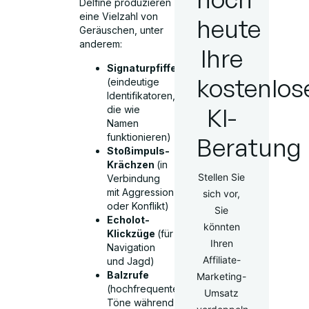
Delfine produzieren
eine Vielzahl von
heute
Geräuschen, unter
anderem:
Ihre
Signaturpfiffe
kostenlos
(eindeutige
Identifikatoren,
KI-
die wie
Namen
funktionieren)
Beratung
Stoßimpuls-
Krächzen
(in
Stellen Sie
Verbindung
mit Aggression
sich vor,
oder Konflikt)
Sie
Echolot-
könnten
Klickzüge
(für
Ihren
Navigation
Affiliate-
und Jagd)
Balzrufe
Marketing-
(hochfrequente
Umsatz
Töne während