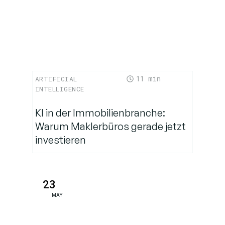
Durchbruch
Feldeinsatz
und erste
Ergebnisse
11
ARTIFICIAL
INTELLIGENCE
Die Zukunft der
artenübergreifenden
KI in der Immobilienbranche:
Kommunikation
Warum Maklerbüros gerade jetzt
investieren
Ethische
Erwägungen und
Herausforderungen
23
MAY
Schlussfolgerung:
Eine neue Ära der