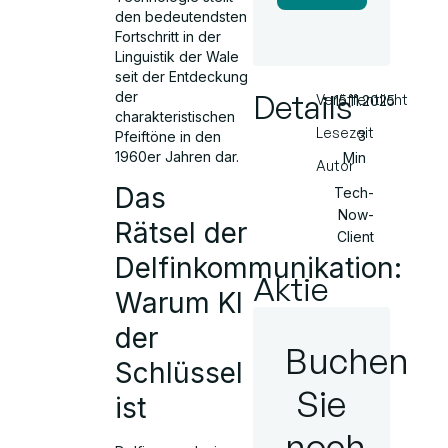
den bedeutendsten
Fortschritt in der
Linguistik der Wale
seit der Entdeckung
Details
der
Veröffentlicht
15.11.2025
charakteristischen
Lesezeit
3
Pfeiftöne in den
1960er Jahren dar.
Min
Autor
Das
Tech-
Now-
Rätsel der
Client
Delfinkommunikation:
Aktie
Warum KI
der
Buchen
Schlüssel
Sie
ist
noch