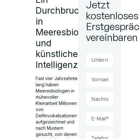
Jetzt
Durchbruch
kostenloses
in
Erstgesprä
Meeresbiologie
vereinbaren
und
künstlicher
Intelligenz
Fast vier Jahrzehnte
lang haben
Meeresbiologen in
mühevoller
Kleinarbeit Millionen
von
Delfinvokalisationen
aufgezeichnet und
nach Mustern
gesucht, von denen