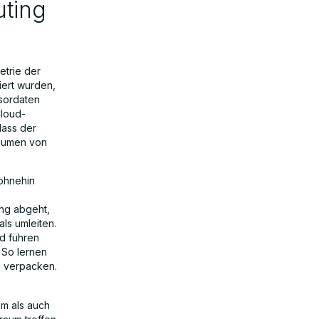
ting
etrie der
iert wurden,
sordaten
Cloud-
dass der
olumen von
ohnehin
ang abgeht,
ls umleiten.
nd führen
 So lernen
u verpacken.
am als auch