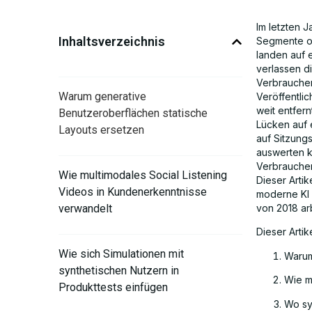
Im letzten 
Inhaltsverzeichnis
Segmente op
landen auf e
verlassen di
Verbraucher
Warum generative
Veröffentli
weit entfer
Benutzeroberflächen statische
Lücken auf 
Layouts ersetzen
auf Sitzung
auswerten k
Verbraucher 
Wie multimodales Social Listening
Dieser Artik
Videos in Kundenerkenntnisse
moderne KI 
verwandelt
von 2018 ar
Dieser Artik
Wie sich Simulationen mit
Warum
synthetischen Nutzern in
Wie m
Produkttests einfügen
Wo sy