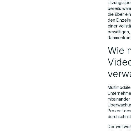
sitzungsspe
bereits wäh
die über ei
den Einzelh
einer volls
bewältigen,
Rahmenkonze
Wie m
Vide
verw
Multimodales
Unternehme
miteinander 
Überwachung
Prozent des
durchschnit
Der weltwei