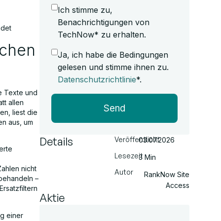
Ich stimme zu,
Benachrichtigungen von
ndet
TechNow* zu erhalten.
ächen
Ja, ich habe die Bedingungen
gelesen und stimme ihnen zu.
Datenschutzrichtlinie
*.
e Texte und
tt allen
Send
n, liest die
ten aus, um
Details
Veröffentlicht
03.07.2026
erte
Lesezeit
3 Min
Zahlen nicht
Autor
RankNow Site
 behandeln –
Access
satzfiltern
Aktie
ng einer