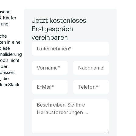
fische
. Käufer
Jetzt kostenloses
l und
Erstgespräch
vereinbaren
iche
en in eine
diese
nalisierung
ools nicht
 der
npassen.
, die
 dem Stack