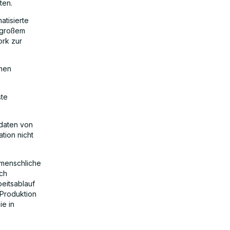
ten.
atisierte
n großem
ork zur
enen
ste
wdaten von
tion nicht
 menschliche
ich
eitsablauf
 Produktion
ie in