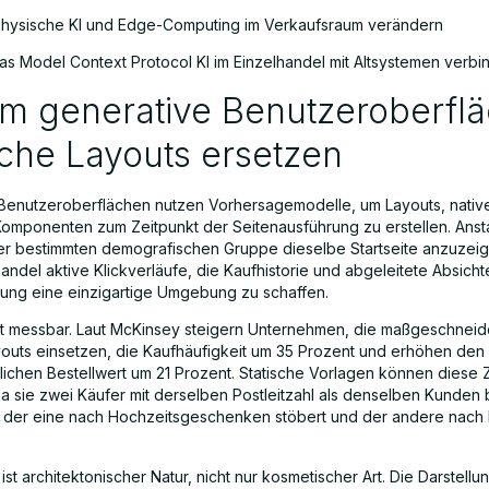
hysische KI und Edge-Computing im Verkaufsraum verändern
as Model Context Protocol KI im Einzelhandel mit Altsystemen verbi
m generative Benutzeroberfl
sche Layouts ersetzen
Benutzeroberflächen nutzen Vorhersagemodelle, um Layouts, nativ
 Komponenten zum Zeitpunkt der Seitenausführung zu erstellen. Ansta
er bestimmten demografischen Gruppe dieselbe Startseite anzuzeige
handel aktive Klickverläufe, die Kaufhistorie und abgeleitete Absich
tzung eine einzigartige Umgebung zu schaffen.
ist messbar. Laut McKinsey steigern Unternehmen, die maßgeschneid
youts einsetzen, die Kaufhäufigkeit um 35 Prozent und erhöhen den
tlichen Bestellwert um 21 Prozent. Statische Vorlagen können diese 
da sie zwei Käufer mit derselben Postleitzahl als denselben Kunden
 der eine nach Hochzeitsgeschenken stöbert und der andere nach Er
st architektonischer Natur, nicht nur kosmetischer Art. Die Darstellu