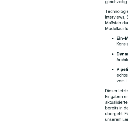
gleichzeiti
Technologie
Interviews,
Maßstab dur
Modellausfü
Ein-M
Konsis
Dyna
Archit
Pipel
echte
vom L
Dieser letz
Eingaben erh
aktualisier
bereits in 
übergeht. Fü
unserem Leit