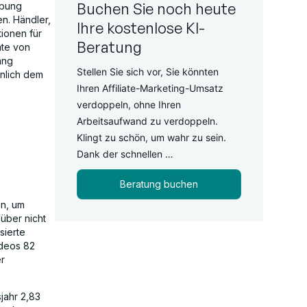
Buchen Sie noch heute
ebung
n. Händler,
Ihre kostenlose KI-
tionen für
Beratung
ate von
ang
Stellen Sie sich vor, Sie könnten
hnlich dem
Ihren Affiliate-Marketing-Umsatz
verdoppeln, ohne Ihren
Arbeitsaufwand zu verdoppeln.
Klingt zu schön, um wahr zu sein.
Dank der schnellen …
Beratung buchen
en, um
über nicht
sierte
ideos 82
r
jahr 2,83