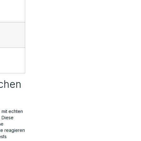
schen
 mit echten
. Diese
ne
te reagieren
sts