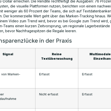
S-Dollar erreichen. Die Rendite rechtfertigt die Ausgaben: 76 Proze
sten, die visuelle Plattformen nutzen, berichten von einem nachwe
mit weniger als 60 Prozent der Teams, die sich auf Textdatenbanke
. Der kommerzielle Wert geht über das Marken-Tracking hinaus. W
einem Video zum Trend wird, bevor es bei Google zum Trend wird,
n-Teams einen kurzen Zeitvorsprung, um regionale Lagerbestände
en, bevor Nachfragespitzen die Regale leeren.
nsparenzlücke in der Praxis
Signal
Reine
Multimodale 
Textüberwachung
Einzelhan
 von Marken-
Erfasst
Erfasst
ner
Nicht erfasst
Erfasst
ndaufnahme