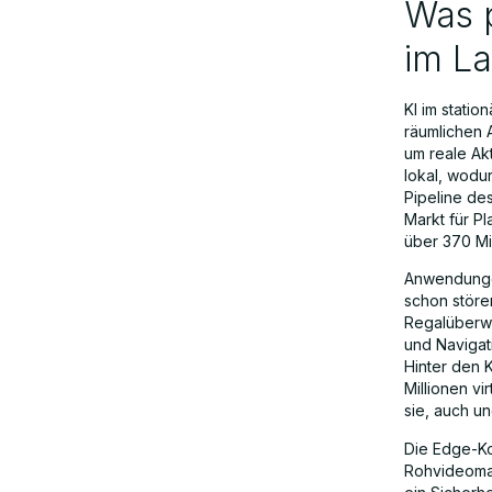
Was 
im L
KI im stati
räumlichen 
um reale Ak
lokal, wodu
Pipeline de
Markt für P
über 370 Mil
Anwendungen
schon störe
Regalüberwa
und Navigat
Hinter den 
Millionen v
sie, auch u
Die Edge-Ko
Rohvideomate