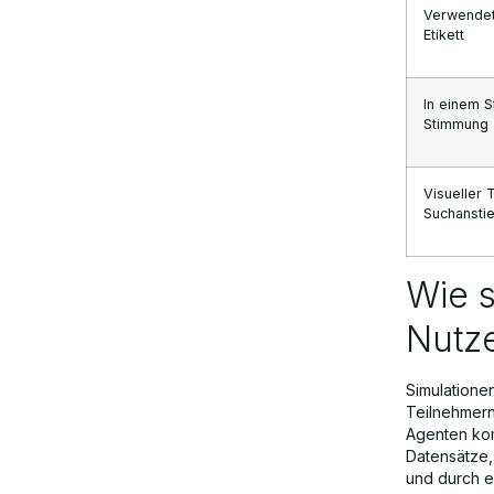
Verwendet
Etikett
In einem 
Stimmung
Visueller
Suchansti
Wie s
Nutze
Simulatione
Teilnehmern
Agenten ko
Datensätze,
und durch 