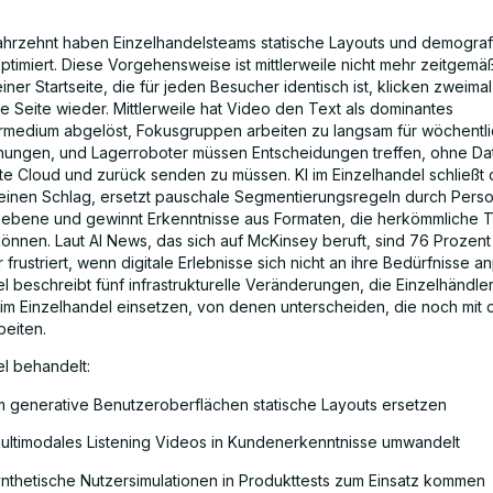
Jahrzehnt haben Einzelhandelsteams statische Layouts und demogra
timiert. Diese Vorgehensweise ist mittlerweile nicht mehr zeitgemäß
iner Startseite, die für jeden Besucher identisch ist, klicken zweima
e Seite wieder. Mittlerweile hat Video den Text als dominantes
medium abgelöst, Fokusgruppen arbeiten zu langsam für wöchentl
chungen, und Lagerroboter müssen Entscheidungen treffen, ohne Dat
nte Cloud und zurück senden zu müssen. KI im Einzelhandel schließt 
einen Schlag, ersetzt pauschale Segmentierungsregeln durch Perso
sebene und gewinnt Erkenntnisse aus Formaten, die herkömmliche T
önnen. Laut AI News, das sich auf McKinsey beruft, sind 76 Prozent
frustriert, wenn digitale Erlebnisse sich nicht an ihre Bedürfnisse a
el beschreibt fünf infrastrukturelle Veränderungen, die Einzelhändler
im Einzelhandel einsetzen, von denen unterscheiden, die noch mit
beiten.
el behandelt:
 generative Benutzeroberflächen statische Layouts ersetzen
ultimodales Listening Videos in Kundenerkenntnisse umwandelt
nthetische Nutzersimulationen in Produkttests zum Einsatz kommen