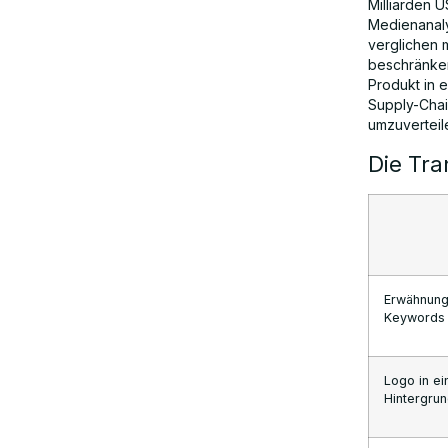
Milliarden U
Medienanaly
verglichen 
beschränken
Produkt in 
Supply-Chai
umzuverteil
Die Tra
Erwähnung
Keywords
Logo in ei
Hintergru