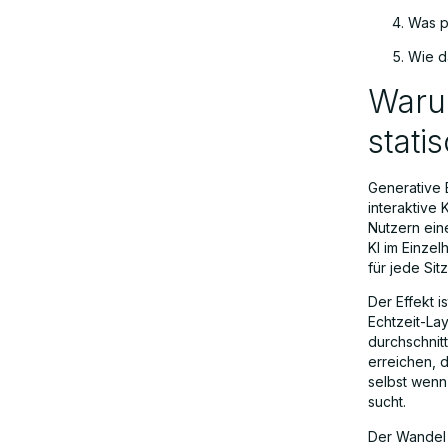
Was p
Was physische KI und Edge-
Computing im Ladengeschäft
Wie d
verändern
Waru
stati
Wie das Model Context Protocol KI
im Einzelhandel mit Altsystemen
Generative 
verbindet
interaktive
Nutzern ein
KI im Einzel
FAQs
für jede Si
Der Effekt 
Echtzeit-La
durchschnit
erreichen, 
selbst wenn
sucht.
Der Wandel i