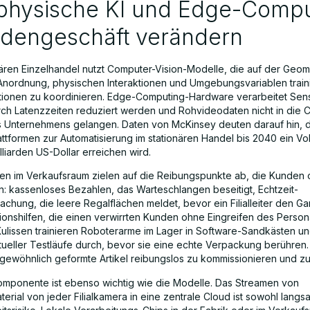
physische KI und Edge-Compu
adengeschäft verändern
onären Einzelhandel nutzt Computer-Vision-Modelle, die auf der Geom
Anordnung, physischen Interaktionen und Umgebungsvariablen train
tionen zu koordinieren. Edge-Computing-Hardware verarbeitet Sen
rch Latenzzeiten reduziert werden und Rohvideodaten nicht in die 
s Unternehmens gelangen. Daten von McKinsey deuten darauf hin, 
lattformen zur Automatisierung im stationären Handel bis 2040 ein V
liarden US-Dollar erreichen wird.
 im Verkaufsraum zielen auf die Reibungspunkte ab, die Kunden 
n: kassenloses Bezahlen, das Warteschlangen beseitigt, Echtzeit-
chung, die leere Regalflächen meldet, bevor ein Filialleiter den G
ionshilfen, die einen verwirrten Kunden ohne Eingreifen des Persona
Kulissen trainieren Roboterarme im Lager in Software-Sandkästen u
irtueller Testläufe durch, bevor sie eine echte Verpackung berühren.
ngewöhnlich geformte Artikel reibungslos zu kommissionieren und z
mponente ist ebenso wichtig wie die Modelle. Das Streamen von
rial von jeder Filialkamera in eine zentrale Cloud ist sowohl langs