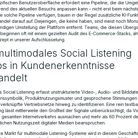
zifischen Benutzeroberfläche erfordert eine Pipeline, die die Umg
rend des aktuellen Besuchs anpassen kann – nicht erst beim nächste
ne solche Pipeline verfügen, bauen in der Regel zusätzliche KI-Funk
andel darauf auf. Diejenigen, die keine haben, sind meist noch Mon
tändigen Umstellung der Plattform entfernt. Teams, die diesen Überg
 beginnen oft mit einem gezielten Audit des E-Commerce-Stacks, ä
pt in unserer Aufschlüsselung.
ultimodales Social Listening
os in Kundenerkenntnisse
andelt
 Social Listening erfasst unstrukturierte Video-, Audio- und Bilddat
nssymbolik, Produktnutzungsmuster und gesprochene Stimmungen 
verknüpfte Vertriebsnetze hinweg zu identifizieren. Eine rein textba
 lässt mittlerweile den Großteil der Signale unberücksichtigt, da V
 gesamten Internetverkehrs ausmachen und mehr als 60 Prozent de
tlichen Nutzungszeit digitaler Medien beanspruchen.
te Markt für multimodale Listening-Systeme wird in diesem Geschäfts