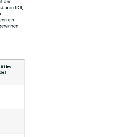
nt der
isbaren ROI,
n
enn ein
 gewinnen
KI im
del