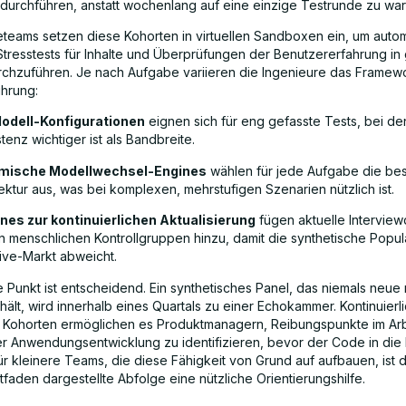
g durchführen, anstatt wochenlang auf eine einzige Testrunde zu war
teams setzen diese Kohorten in virtuellen Sandboxen ein, um autom
 Stresstests für Inhalte und Überprüfungen der Benutzererfahrung i
chzuführen. Je nach Aufgabe variieren die Ingenieure das Framew
hrung:
odell-Konfigurationen
eignen sich für eng gefasste Tests, bei d
tenz wichtiger ist als Bandbreite.
mische Modellwechsel-Engines
wählen für jede Aufgabe die be
ektur aus, was bei komplexen, mehrstufigen Szenarien nützlich ist.
ines zur kontinuierlichen Aktualisierung
fügen aktuelle Intervie
n menschlichen Kontrollgruppen hinzu, damit die synthetische Popula
ive-Markt abweicht.
te Punkt ist entscheidend. Ein synthetisches Panel, das niemals neue
ält, wird innerhalb eines Quartals zu einer Echokammer. Kontinuierl
te Kohorten ermöglichen es Produktmanagern, Reibungspunkte im Arb
der Anwendungsentwicklung zu identifizieren, bevor der Code in die
r kleinere Teams, die diese Fähigkeit von Grund auf aufbauen, ist d
faden dargestellte Abfolge eine nützliche Orientierungshilfe.