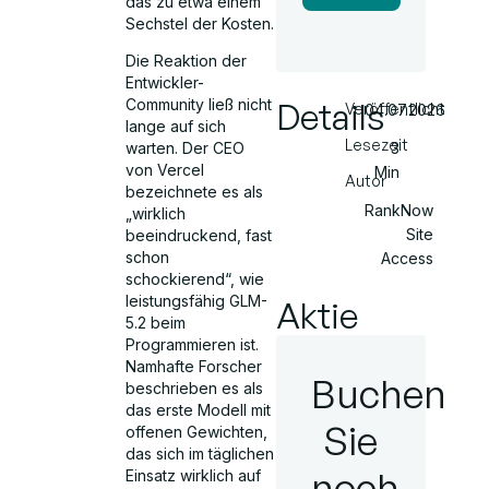
das zu etwa einem
Sechstel der Kosten.
Die Reaktion der
Entwickler-
Details
Community ließ nicht
Veröffentlicht
04.07.2026
lange auf sich
Lesezeit
3
warten. Der CEO
von Vercel
Min
Autor
bezeichnete es als
RankNow
„wirklich
Site
beeindruckend, fast
schon
Access
schockierend“, wie
leistungsfähig GLM-
Aktie
5.2 beim
Programmieren ist.
Namhafte Forscher
Buchen
beschrieben es als
das erste Modell mit
Sie
offenen Gewichten,
das sich im täglichen
noch
Einsatz wirklich auf