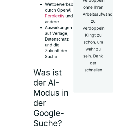
verdoppeln,
Wettbewerbsbedrohungen
ohne Ihren
durch OpenAI,
Arbeitsaufwand
Perplexity
und
zu
andere
Auswirkungen
verdoppeln.
auf Verlage,
Klingt zu
Datenschutz
schön, um
und die
wahr zu
Zukunft der
sein. Dank
Suche
der
schnellen
Was ist
…
der AI-
Modus in
der
Google-
Suche?