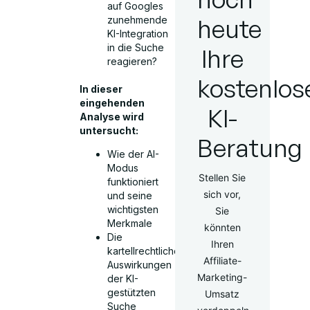
auf Googles
heute
zunehmende
KI-Integration
in die Suche
Ihre
reagieren?
kostenlos
In dieser
eingehenden
KI-
Analyse wird
untersucht:
Beratung
Wie der AI-
Modus
Stellen Sie
funktioniert
sich vor,
und seine
wichtigsten
Sie
Merkmale
könnten
Die
Ihren
kartellrechtlichen
Affiliate-
Auswirkungen
Marketing-
der KI-
gestützten
Umsatz
Suche