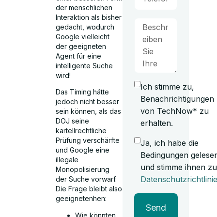
der menschlichen
Interaktion als bisher
gedacht, wodurch
Google vielleicht
der geeigneten
Agent für eine
intelligente Suche
wird!
Ich stimme zu,
Das Timing hätte
Benachrichtigungen
jedoch nicht besser
von TechNow* zu
sein können, als das
DOJ seine
erhalten.
kartellrechtliche
Prüfung verschärfte
Ja, ich habe die
und Google eine
Bedingungen gelese
illegale
und stimme ihnen zu
Monopolisierung
Datenschutzrichtlini
der Suche vorwarf.
Die Frage bleibt also
geeignetenhen:
Send
Wie könnten