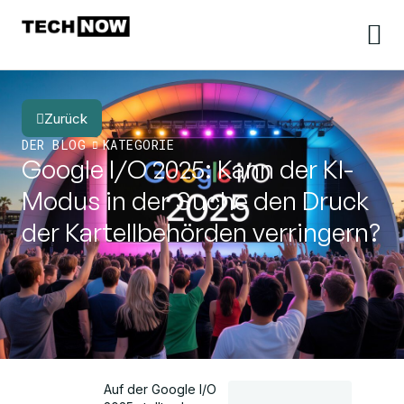
Zurück
DER BLOG
KATEGORIE
Google I/O 2025: Kann der KI-
Modus in der Suche den Druck
der Kartellbehörden verringern?
Auf der Google I/O