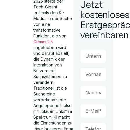
2025 stellte der
Jetzt
Tech-Gigant
kostenloses
erstmals den KI-
Modus in der Suche
Erstgesprä
vor, eine
transformative
vereinbaren
Funktion, die von
Gemini 2.5
angetrieben wird
und darauf abzielt,
die Dynamik der
Interaktion von
Nutzern mit
Suchsystemen zu
verändern.
Traditionell ist die
Suche eine
werbefinanzierte
Angelegenheit, also
mit „blauen Links“ im
Spektrum. KI macht
die Einrichtungen zu
einer besseren Form