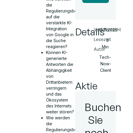
die
Regulierungsbehörden
auf die
verstärkte KI-
Details
Integration
Veröffentlicht
15.11.2025
von Google in
Lesezeit
3
die Suche
reagieren?
Min
Autor
Können KI-
Tech-
generierte
Now-
Antworten die
Abhängigkeit
Client
von
Drittanbietern
Aktie
verringern
und das
Ökosystem
Buchen
des Internets
weiter stören?
Sie
Wie werden
die
noch
Regulierungsbehörden