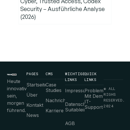
Cyber, Trusted Access, Codex
Security – Ausführliche Analyse
(2026)
PAGES
CMS
WICHTIGE
QUICK
LINKS
LINKS
Heute
Startseite
Case
innovativ
© ALL
Studies
Impressum
Probleme
RIGHS
Über
sein,
Mit Dem
Nachrichten
RESERVED.
IT-
morgen
Datenschutz-
Kontakt
2024
Support
Suitableimmungen
führend.
Karriere
News
AGB