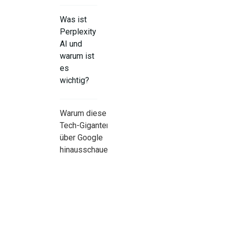
Was ist
Perplexity
AI und
warum ist
es
wichtig?
Warum diese
Tech-Giganten
über Google
hinausschauen
Wie
Perplexity
im
Vergleich