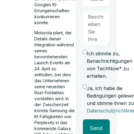
Googles KI-
Errungenschaften
konkurrieren
könnte.
Motorola plant, die
Details dieser
Integration während
seines
Ich stimme zu,
bevorstehenden
Benachrichtigungen
Launch-Events am
von TechNow* zu
24. April zu
enthüllen, bei dem
erhalten.
das Unternehmen
seine neuesten
Ja, ich habe die
Razr-Foldables
Bedingungen gelese
vorstellen wird. In
und stimme ihnen zu
der Zwischenzeit
Datenschutzrichtlini
könnte Samsung die
KI-Fähigkeiten von
Perplexity in das
Send
kommende Galaxy