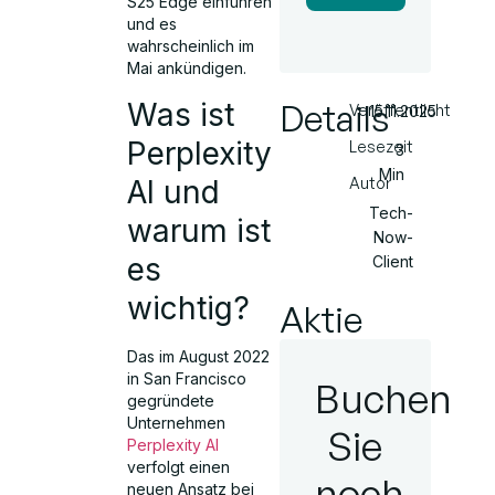
S25 Edge einführen
und es
wahrscheinlich im
Mai ankündigen.
Was ist
Details
Veröffentlicht
15.11.2025
Perplexity
Lesezeit
3
Min
AI und
Autor
Tech-
warum ist
Now-
es
Client
wichtig?
Aktie
Das im August 2022
in San Francisco
Buchen
gegründete
Unternehmen
Sie
Perplexity AI
verfolgt einen
noch
neuen Ansatz bei