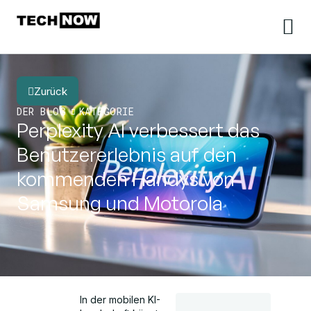
Zurück
DER BLOG
KATEGORIE
Perplexity AI verbessert das
Benutzererlebnis auf den
kommenden Handys von
Samsung und Motorola
In der mobilen KI-