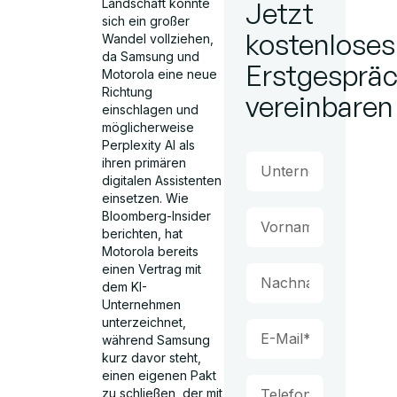
Landschaft könnte
Jetzt
sich ein großer
kostenloses
Wandel vollziehen,
da Samsung und
Erstgesprä
Motorola eine neue
Richtung
vereinbaren
einschlagen und
möglicherweise
Perplexity AI als
ihren primären
digitalen Assistenten
einsetzen. Wie
Bloomberg-Insider
berichten, hat
Motorola bereits
einen Vertrag mit
dem KI-
Unternehmen
unterzeichnet,
während Samsung
kurz davor steht,
einen eigenen Pakt
zu schließen, der mit