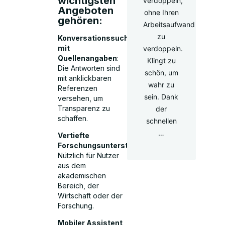
wichtigsten
verdoppeln,
Angeboten
ohne Ihren
gehören:
Arbeitsaufwand
zu
Konversationssuche
mit
verdoppeln.
Quellenangaben
:
Klingt zu
Die Antworten sind
schön, um
mit anklickbaren
wahr zu
Referenzen
sein. Dank
versehen, um
Transparenz zu
der
schaffen.
schnellen
…
Vertiefte
Forschungsunterstützung
:
Nützlich für Nutzer
aus dem
akademischen
Bereich, der
Wirtschaft oder der
Forschung.
Mobiler Assistent