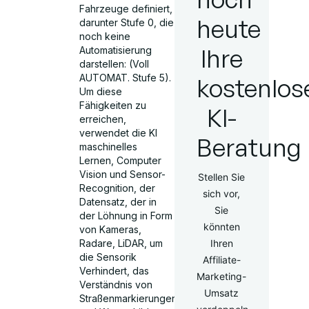
Fahrzeuge definiert,
heute
darunter Stufe 0, die
noch keine
Ihre
Automatisierung
darstellen: (Voll
AUTOMAT. Stufe 5).
kostenlos
Um diese
Fähigkeiten zu
KI-
erreichen,
verwendet die KI
Beratung
maschinelles
Lernen, Computer
Vision und Sensor-
Stellen Sie
Recognition, der
sich vor,
Datensatz, der in
Sie
der Löhnung in Form
könnten
von Kameras,
Radare, LiDAR, um
Ihren
die Sensorik
Affiliate-
Verhindert, das
Marketing-
Verständnis von
Umsatz
Straßenmarkierungen