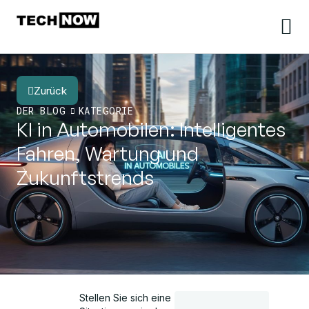
Zurück
DER BLOG
KATEGORIE
KI in Automobilen: Intelligentes
Fahren, Wartung und
Zukunftstrends
Stellen Sie sich eine