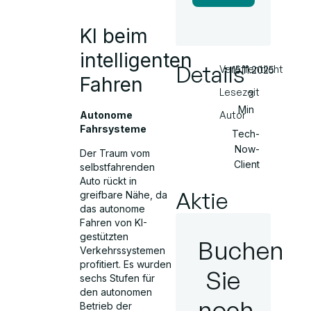
KI beim
intelligenten
Details
Veröffentlicht
15.11.2025
Fahren
Lesezeit
3
Min
Autor
Autonome
Fahrsysteme
Tech-
Now-
Der Traum vom
Client
selbstfahrenden
Auto rückt in
Aktie
greifbare Nähe, da
das autonome
Fahren von KI-
gestützten
Buchen
Verkehrssystemen
profitiert. Es wurden
Sie
sechs Stufen für
den autonomen
noch
Betrieb der