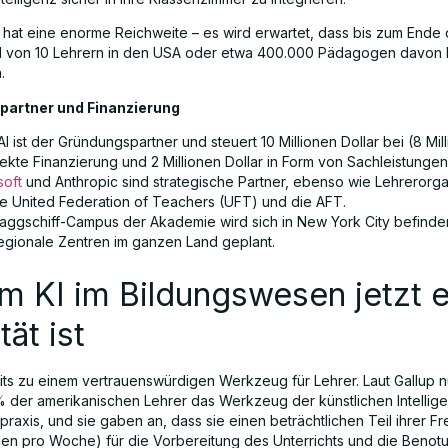
ve hat eine enorme Reichweite – es wird erwartet, dass bis zum Ende
1 von 10 Lehrern in den USA oder etwa 400.000 Pädagogen davon 
.
artner und Finanzierung
 ist der Gründungspartner und steuert 10 Millionen Dollar bei (8 Mill
rekte Finanzierung und 2 Millionen Dollar in Form von Sachleistungen
soft
und Anthropic sind strategische Partner, ebenso wie Lehrerorga
ie United Federation of Teachers (UFT) und die AFT.
laggschiff-Campus der Akademie wird sich in New York City befinde
regionale Zentren im ganzen Land geplant.
 KI im Bildungswesen jetzt e
tät ist
eits zu einem vertrauenswürdigen Werkzeug für Lehrer. Laut Gallup 
% der amerikanischen Lehrer das Werkzeug der künstlichen Intelligen
spraxis, und sie gaben an, dass sie einen beträchtlichen Teil ihrer Fre
en pro Woche) für die Vorbereitung des Unterrichts und die Benot