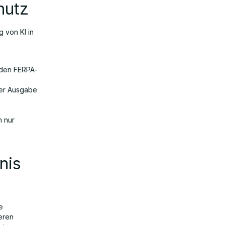
hutz
 von KI in
s den FERPA-
der Ausgabe
h nur
nis
e
seren