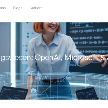
 uns
Blogs
Karriere
dungswesen: OpenAI, Microsoft &