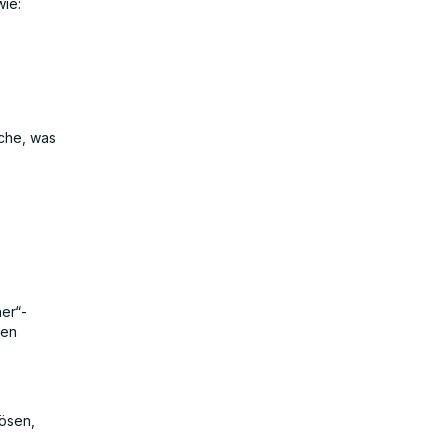
wie:
che, was
her“-
nen
lösen,