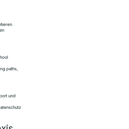
tieren.
hen
chool
ing paths,
port und
Datenschutz
axis