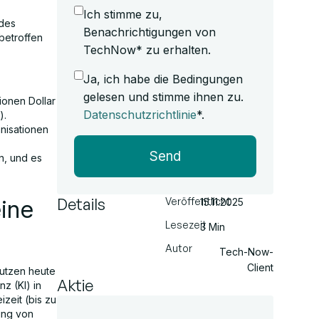
Ich stimme zu,
 des
Benachrichtigungen von
betroffen
TechNow* zu erhalten.
Ja, ich habe die Bedingungen
gelesen und stimme ihnen zu.
ionen Dollar
Datenschutzrichtlinie
*.
).
nisationen
Send
n, und es
Details
Veröffentlicht
ine
15.11.2025
Lesezeit
3 Min
Autor
Tech-Now-
Client
nutzen heute
Aktie
z (KI) in
izeit (bis zu
ung von