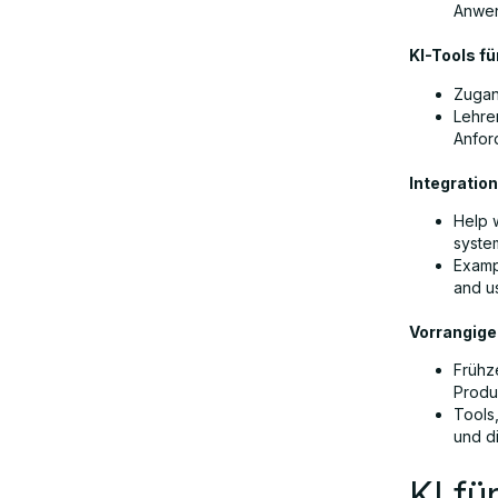
Anwen
KI-Tools fü
Zugan
Lehre
Anfor
Integratio
Help w
syste
Exampl
and us
Vorrangige
Frühz
Produ
Tools
und d
KI fü