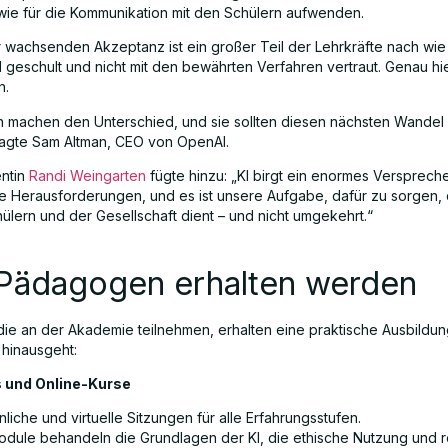
wie für die Kommunikation mit den Schülern aufwenden.
r wachsenden Akzeptanz ist ein großer Teil der Lehrkräfte nach wie 
 geschult und nicht mit den bewährten Verfahren vertraut. Genau hie
n.
machen den Unterschied, und sie sollten diesen nächsten Wandel 
sagte Sam Altman, CEO von OpenAI.
ntin
Randi Weingarten
fügte hinzu: „KI birgt ein enormes Versprech
 Herausforderungen, und es ist unsere Aufgabe, dafür zu sorgen, 
ülern und der Gesellschaft dient – und nicht umgekehrt.“
Pädagogen erhalten werden
 die an der Akademie teilnehmen, erhalten eine praktische Ausbildun
 hinausgeht:
 und Online-Kurse
liche und virtuelle Sitzungen für alle Erfahrungsstufen.
odule behandeln die Grundlagen der KI, die ethische Nutzung und r