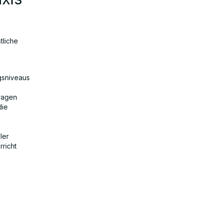
tliche
gsniveaus
fragen
die
ler
rricht