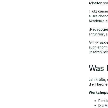
Abschließende Überlegungen:
Arbeiten so
Trotz diese
ausreichend
Akademie a
„Pädagogen 
anführen“, 
AFT-Präside
auch enorme
unseren Sch
Was 
Lehrkräfte,
die Theorie
Workshops
Persön
Die M