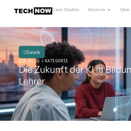
Case Studies
Services
Über
Zurück
DER BLOG
KATEGORIE
Die Zukunft der KI in Bil
Lehrer