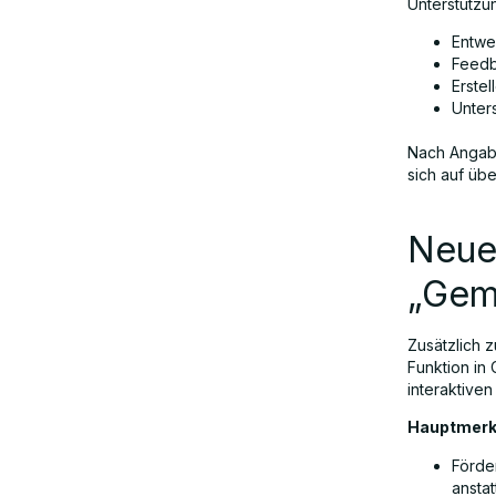
Unterstützu
Entwe
Feed
Erstel
Unter
Nach Angab
sich auf üb
Neue
„Gem
Zusätzlich z
Funktion in
interaktive
Hauptmerkm
Förde
ansta