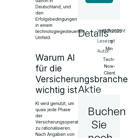
davon in
Deutschland, und
den
Erfolgsbedingungen
in einem
Details
Veröffentlicht
15.11.2025
technologiegesteuerten
Umfeld.
Lesezeit
3
Min
Autor
Warum AI
Tech-
für die
Now-
Client
Versicherungsbranche
Aktie
wichtig ist
KI wird genutzt, um
Buchen
quasi jede Phase
der
Sie
Versicherungsoperation
zu rationalisieren.
noch
Nach Angaben von