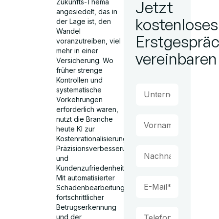
Zukunfts-Thema
Jetzt
angesiedelt, das in
kostenloses
der Lage ist, den
Wandel
Erstgesprä
voranzutreiben, viel
mehr in einer
vereinbaren
Versicherung. Wo
früher strenge
Kontrollen und
systematische
Vorkehrungen
erforderlich waren,
nutzt die Branche
heute KI zur
Kostenrationalisierung,
Präzisionsverbesserung
und
Kundenzufriedenheit.
Mit automatisierter
Schadenbearbeitung,
fortschrittlicher
Betrugserkennung
und der