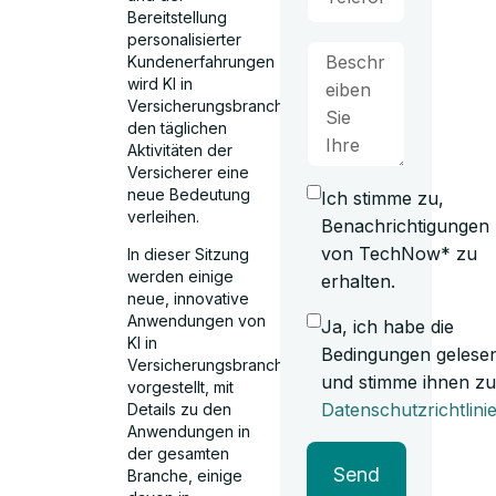
Bereitstellung
personalisierter
Kundenerfahrungen
wird KI in
Versicherungsbranche
den täglichen
Aktivitäten der
Versicherer eine
neue Bedeutung
Ich stimme zu,
verleihen.
Benachrichtigungen
von TechNow* zu
In dieser Sitzung
werden einige
erhalten.
neue, innovative
Anwendungen von
Ja, ich habe die
KI in
Bedingungen gelese
Versicherungsbranche
und stimme ihnen zu
vorgestellt, mit
Datenschutzrichtlini
Details zu den
Anwendungen in
der gesamten
Send
Branche, einige