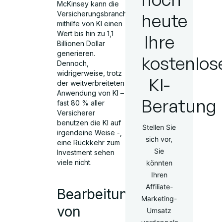
McKinsey kann die
Versicherungsbranche
heute
mithilfe von KI einen
Wert bis hin zu 1,1
Ihre
Billionen Dollar
generieren.
kostenlos
Dennoch,
widrigerweise, trotz
KI-
der weitverbreiteten
Anwendung von KI –
Beratung
fast 80 % aller
Versicherer
benutzen die KI auf
Stellen Sie
irgendeine Weise -,
sich vor,
eine Rückkehr zum
Sie
Investment sehen
viele nicht.
könnten
Ihren
Affiliate-
Bearbeitung
Marketing-
von
Umsatz