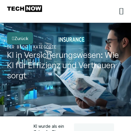
Zurück
DER BLOG
KATEGORIE
KI in Versicherungswesen: Wie
KI für Effizienz und Vertrauen
sorgt
KI wurde als ein