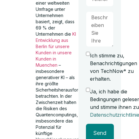
einer weltweiten
Umfrage unter
Unternehmen
basiert, zeigt, dass
69 % der
Unternehmen die
KI
Entwicklung aus
Berlin für unsere
Kunden in unsere
Ich stimme zu,
Kunden in
Benachrichtigungen
Muenchen
–
von TechNow* zu
insbesondere
generativer KI – als
erhalten.
ihre größte
Sicherheitsherausforderung
Ja, ich habe die
betrachten. In der
Bedingungen gelese
Zwischenzeit halten
und stimme ihnen zu
die Risiken des
Datenschutzrichtlini
Quantencomputings,
insbesondere das
Potenzial für
Send
künftige