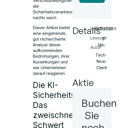
Verschlüsselungsverletzungen,
die
Sicherheitsverantwortlichen
nachts wach.
Details
Dieser Artikel bietet
Veröffentlicht
15.11.2025
eine eingehende,
Lesezeit
3
gut recherchierte
Analyse dieser
Min
Autor
aufkommenden
Tech-
Bedrohungen, ihrer
Now-
Auswirkungen und
wie Unternehmen
Client
darauf reagieren.
Aktie
Die KI-
Sicherheitskrise:
Buchen
Das
Sie
zweischneidige
Schwert
noch