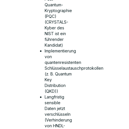
Quantum-
Kryptographie
(PQC)
(CRYSTALS-
Kyber des
NIST ist ein
führender
Kandidat)
Implementierung
von
quantenresistenten
Schlüsselaustauschprotokollen
(z. B. Quantum
Key
Distribution
(QKD))
Langfristig
sensible
Daten jetzt
verschlüsseln
(Verhinderung
von HNDL-