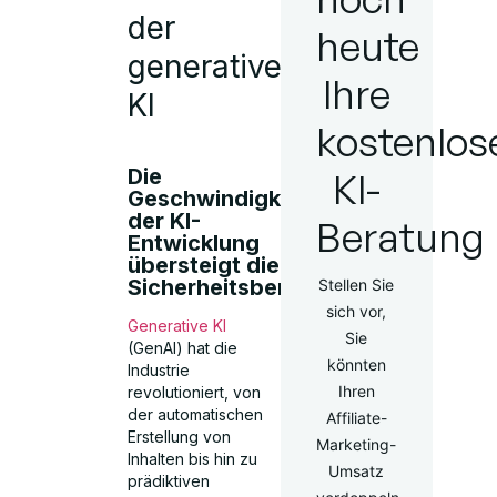
der
heute
generativen
Ihre
KI
kostenlos
Die
KI-
Geschwindigkeit
der KI-
Beratung
Entwicklung
übersteigt die
Sicherheitsbereitschaft
Stellen Sie
sich vor,
Generative KI
Sie
(GenAI) hat die
könnten
Industrie
Ihren
revolutioniert, von
der automatischen
Affiliate-
Erstellung von
Marketing-
Inhalten bis hin zu
Umsatz
prädiktiven