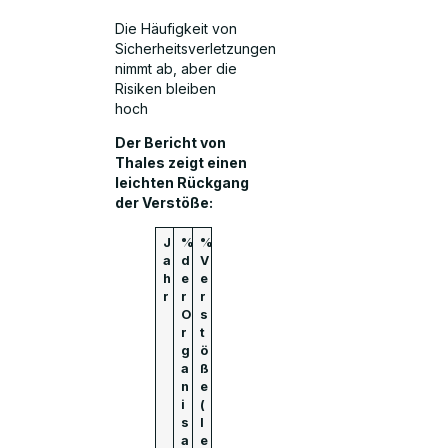
Die Häufigkeit von
Sicherheitsverletzungen
nimmt ab, aber die
Risiken bleiben
hoch
Der Bericht von
Thales zeigt einen
leichten Rückgang
der Verstöße:
J
%
%
a
d
V
h
e
e
r
r
r
O
s
r
t
g
ö
a
ß
n
e
i
(
s
l
a
e