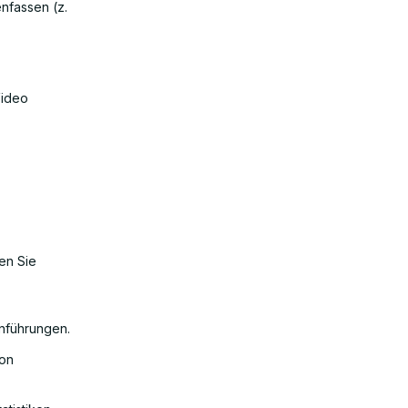
nfassen (z.
Video
gen Sie
inführungen.
von