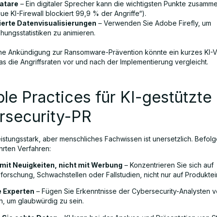
atare
– Ein digitaler Sprecher kann die wichtigsten Punkte zusamme
ue KI-Firewall blockiert 99,9 % der Angriffe“).
erte Datenvisualisierungen
– Verwenden Sie Adobe Firefly, um
hungsstatistiken zu animieren.
ne Ankündigung zur Ransomware-Prävention könnte ein kurzes KI-
as die Angriffsraten vor und nach der Implementierung vergleicht.
ble Practices für KI-gestützte
rsecurity-PR
leistungsstark, aber menschliches Fachwissen ist unersetzlich. Befol
rten Verfahren:
 mit Neuigkeiten, nicht mit Werbung
– Konzentrieren Sie sich auf
orschung, Schwachstellen oder Fallstudien, nicht nur auf Produkte
e Experten
– Fügen Sie Erkenntnisse der Cybersecurity-Analysten 
, um glaubwürdig zu sein.