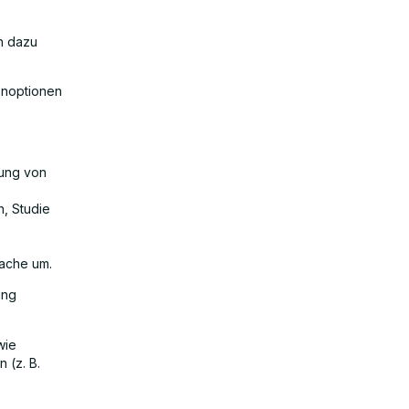
nn dazu
enoptionen
nung von
n, Studie
rache um.
ung
wie
 (z. B.