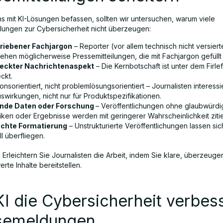
ns mit KI-Lösungen befassen, sollten wir untersuchen, warum viele
ilungen zur Cybersicherheit nicht überzeugen:
riebener Fachjargon
– Reporter (vor allem technisch nicht versiert
ehen möglicherweise Pressemitteilungen, die mit Fachjargon gefüllt 
eckter Nachrichtenaspekt
– Die Kernbotschaft ist unter dem Firle
ckt.
onsorientiert, nicht problemlösungsorientiert – Journalisten interessi
swirkungen, nicht nur für Produktspezifikationen.
nde Daten oder Forschung
– Veröffentlichungen ohne glaubwürdi
tiken oder Ergebnisse werden mit geringerer Wahrscheinlichkeit zitie
chte Formatierung
– Unstrukturierte Veröffentlichungen lassen sic
l überfliegen.
 Erleichtern Sie Journalisten die Arbeit, indem Sie klare, überzeug
rte Inhalte bereitstellen.
I die Cybersicherheit verbes
semeldungen