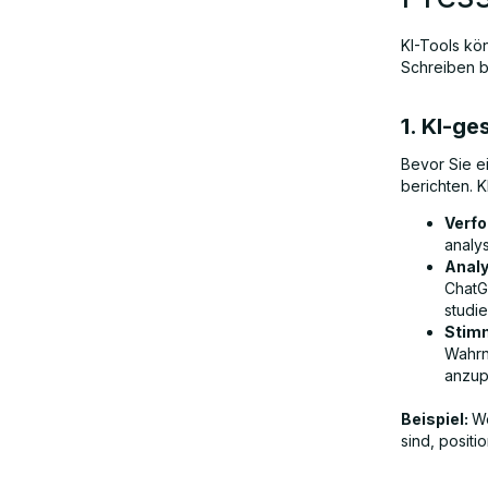
KI-Tools kö
Schreiben bi
1. KI-g
Bevor Sie ei
berichten. K
Verfo
analy
Analy
ChatG
studie
Stim
Wahrn
anzup
Beispiel:
We
sind, positi