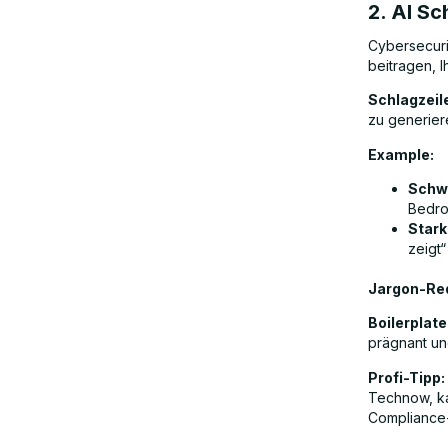
2. AI Sc
Cybersecurit
beitragen, 
Schlagzeil
zu generier
Example:
Schw
Bedro
Stark
zeigt“
Jargon-Re
Boilerplat
prägnant un
Profi-Tipp:
Technow, ka
Compliance-