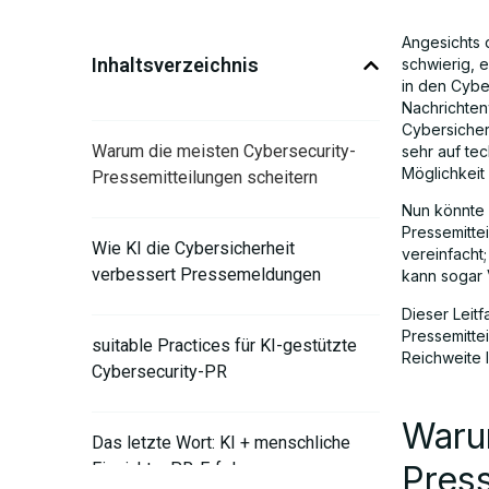
Angesichts 
Inhaltsverzeichnis
schwierig, 
in den Cybe
Nachrichten
Cybersicher
Warum die meisten Cybersecurity-
sehr auf te
Möglichkeit
Pressemitteilungen scheitern
Nun könnte m
Pressemitte
Wie KI die Cybersicherheit
vereinfacht;
verbessert Pressemeldungen
kann sogar 
Dieser Leit
Pressemitte
suitable Practices für KI-gestützte
Reichweite 
Cybersecurity-PR
Waru
Das letzte Wort: KI + menschliche
Einsicht = PR-Erfolg
Press