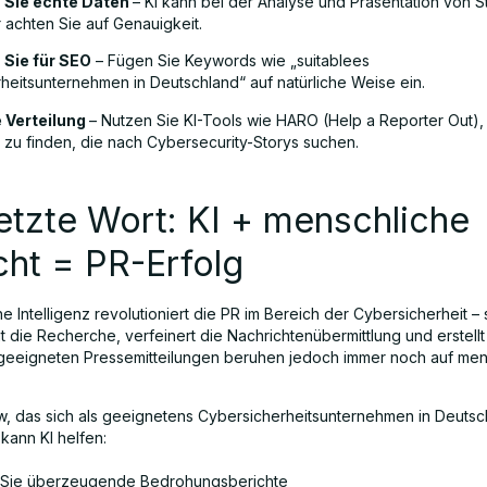
 Sie echte Daten
– KI kann bei der Analyse und Präsentation von St
 achten Sie auf Genauigkeit.
 Sie für SEO
– Fügen Sie Keywords wie „suitablees
heitsunternehmen in Deutschland“ auf natürliche Weise ein.
e Verteilung
– Nutzen Sie KI-Tools wie HARO (Help a Reporter Out),
n zu finden, die nach Cybersecurity-Storys suchen.
etzte Wort: KI + menschliche
cht = PR-Erfolg
he Intelligenz revolutioniert die PR im Bereich der Cybersicherheit – 
 die Recherche, verfeinert die Nachrichtenübermittlung und erstellt
e geeigneten Pressemitteilungen beruhen jedoch immer noch auf me
, das sich als geeignetens Cybersicherheitsunternehmen in Deutsc
 kann KI helfen:
n Sie überzeugende Bedrohungsberichte