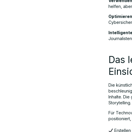
Verwenden
helfen, aber
Optimieren
Cybersicher
Intelligent
Journaliste
Das l
Einsi
Die künstlic
beschleunigt
Inhalte. Di
Storytelling.
Für Technow
positioniert,
Erstelle