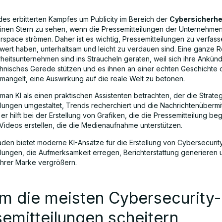
des erbitterten Kampfes um Publicity im Bereich der
Cybersicherhe
einen Stern zu sehen, wenn die Pressemitteilungen der Unternehmen
rspace strömen. Daher ist es wichtig, Pressemitteilungen zu verfass
wert haben, unterhaltsam und leicht zu verdauen sind. Eine ganze 
heitsunternehmen sind ins Straucheln geraten, weil sich ihre Ankün
chnisches Gerede stützen und es ihnen an einer echten Geschichte 
 mangelt, eine Auswirkung auf die reale Welt zu betonen.
an KI als einen praktischen Assistenten betrachten, der die Strateg
ilungen umgestaltet, Trends recherchiert und die Nachrichtenübermi
 er hilft bei der Erstellung von Grafiken, die die Pressemitteilung be
Videos erstellen, die die Medienaufnahme unterstützen.
faden bietet moderne KI-Ansätze für die Erstellung von Cybersecurit
ilungen, die Aufmerksamkeit erregen, Berichterstattung generieren 
Ihrer Marke vergrößern.
m die meisten Cybersecurity-
emitteilungen scheitern