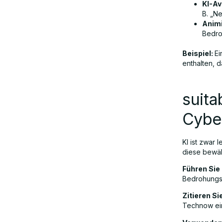
KI-Av
B. „Ne
Animi
Bedro
Beispiel:
Ei
enthalten, d
suita
Cybe
KI ist zwar 
diese bewäh
Führen Sie
Bedrohungsf
Zitieren Si
Technow ein