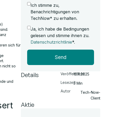
Ich stimme zu,
Benachrichtigungen von
TechNow* zu erhalten.
e)
Ja, ich habe die Bedingungen
sind.
fanz
gelesen und stimme ihnen zu.
Datenschutzrichtlinie
*.
eren sich für
ge
Send
rt.
h nicht so
Details
Veröffentlicht
15.11.2025
ende und
Lesezeit
3 Min
Autor
Tech-Now-
Client
sert
Aktie