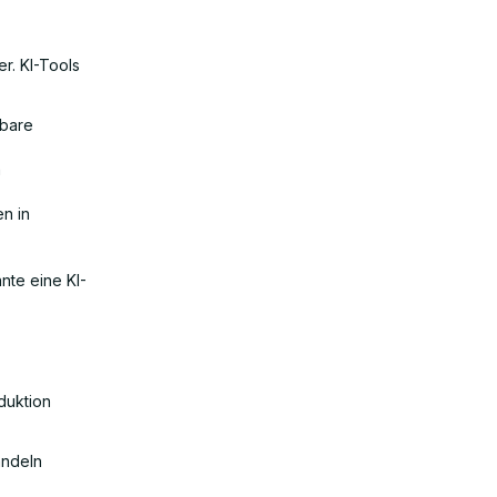
r. KI-Tools
lbare
a
n in
nte eine KI-
duktion
andeln