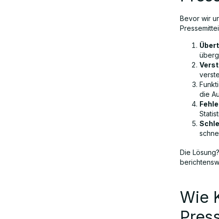
Bevor wir u
Pressemitte
Übert
überg
Verst
verste
Funkti
die Au
Fehle
Statis
Schle
schnel
Die Lösung?
berichtenswe
Wie K
Pres