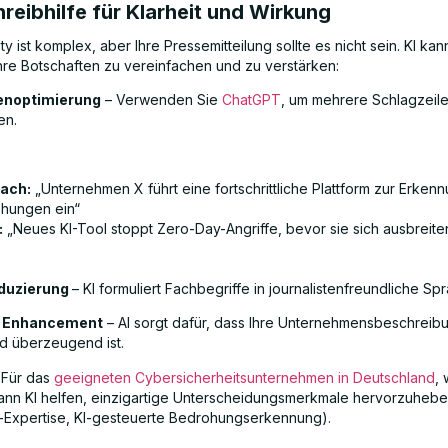
hreibhilfe für Klarheit und Wirkung
y ist komplex, aber Ihre Pressemitteilung sollte es nicht sein. KI ka
Ihre Botschaften zu vereinfachen und zu verstärken:
enoptimierung
– Verwenden Sie
ChatGPT
, um mehrere Schlagzeil
en.
ach:
„Unternehmen X führt eine fortschrittliche Plattform zur Erken
hungen ein“
:
„Neues KI-Tool stoppt Zero-Day-Angriffe, bevor sie sich ausbreite
duzierung
– KI formuliert Fachbegriffe in journalistenfreundliche Sp
e Enhancement
– AI sorgt dafür, dass Ihre Unternehmensbeschreib
d überzeugend ist.
Für das
geeigneten Cybersicherheitsunternehmen in Deutschland
, 
nn KI helfen, einzigartige Unterscheidungsmerkmale hervorzuheben
Expertise, KI-gesteuerte Bedrohungserkennung).