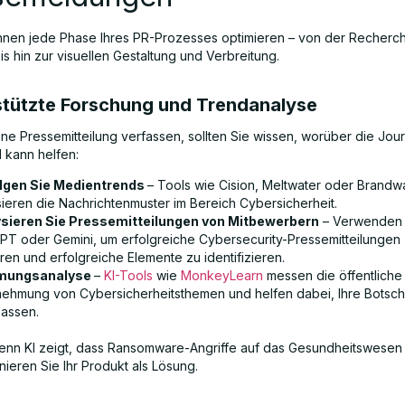
nnen jede Phase Ihres PR-Prozesses optimieren – von der Recher
s hin zur visuellen Gestaltung und Verbreitung.
estützte Forschung und Trendanalyse
ne Pressemitteilung verfassen, sollten Sie wissen, worüber die Jour
I kann helfen:
lgen Sie Medientrends
– Tools wie Cision, Meltwater oder Brandw
sieren die Nachrichtenmuster im Bereich Cybersicherheit.
sieren Sie Pressemitteilungen von Mitbewerbern
– Verwenden 
PT oder Gemini, um erfolgreiche Cybersecurity-Pressemitteilungen
ren und erfolgreiche Elemente zu identifizieren.
mungsanalyse
–
KI-Tools
wie
MonkeyLearn
messen die öffentliche
ehmung von Cybersicherheitsthemen und helfen dabei, Ihre Botsch
assen.
nn KI zeigt, dass Ransomware-Angriffe auf das Gesundheitswesen
onieren Sie Ihr Produkt als Lösung.