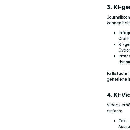
3. KI-ge
Journalisten
können helf
Infog
Grafi
KI-ge
Cybers
Inter
dynam
Fallstudie:
generierte I
4. KI-V
Videos erhö
einfach:
Text-
Auszü