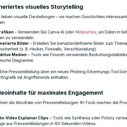
neriertes visuelles Storytelling
 lieben visuelle Darstellungen – sie machen Geschichten interessante
en:
rafiken
– Verwenden Sie Canva AI oder
Midjourney
, um Daten in tei
ken zu verwandeln.
nerierte Bilder
– Erstellen Sie benutzerdefinierte Bilder zum Them
icherheit (z. B. Hacker, Firewalls, Verschlüsselung).
aktive Medien
– Tools wie Flourish verwandeln Bedrohungsstatistike
ische Diagramme.
Eine Pressemitteilung über ein neues Phishing-Erkennungs-Tool kön
nfografik mit Angriffstrends enthalten.
ideoinhalte für maximales Engagement
hen die Abrufrate von Pressemitteilungen. KI-Tools machen die Pro
to-Video Explainer Clips
– Tools wie Synthesia oder Pictory verw
ge aus Pressemitteilungen in 60-Sekunden-Videos.