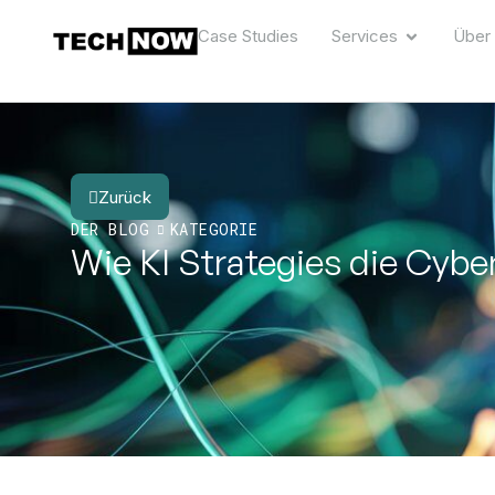
Case Studies
Services
Über
Zurück
DER BLOG
KATEGORIE
Wie KI Strategies die Cyb