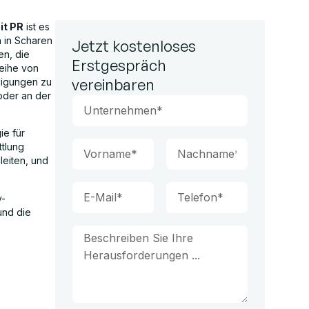
it PR
ist es
 in Scharen
Jetzt kostenloses
en, die
Erstgespräch
Reihe von
vereinbaren
digungen zu
oder an der
ie für
ttlung
gleiten, und
y-
und die