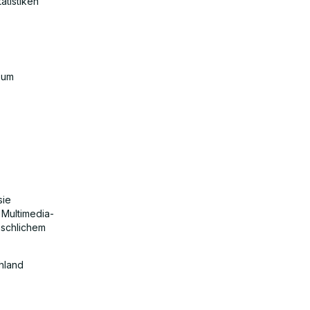
atistiken
 um
sie
 Multimedia-
nschlichem
hland