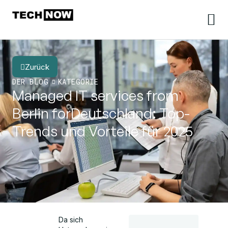
Zurück
DER BLOG
KATEGORIE
Managed IT services from
Berlin forDeutschland: Top-
Trends und Vorteile für 2025
Da sich