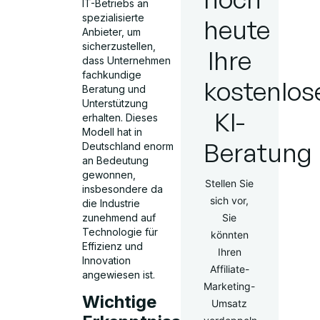
IT-Betriebs an
spezialisierte
heute
Anbieter, um
sicherzustellen,
Ihre
dass Unternehmen
fachkundige
kostenlos
Beratung und
Unterstützung
KI-
erhalten. Dieses
Modell hat in
Beratung
Deutschland enorm
an Bedeutung
gewonnen,
Stellen Sie
insbesondere da
sich vor,
die Industrie
zunehmend auf
Sie
Technologie für
könnten
Effizienz und
Ihren
Innovation
Affiliate-
angewiesen ist.
Marketing-
Wichtige
Umsatz