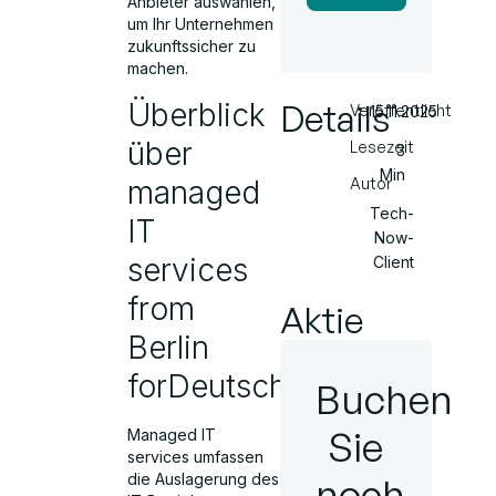
Anbieter auswählen,
um Ihr Unternehmen
zukunftssicher zu
machen.
Überblick
Details
Veröffentlicht
15.11.2025
über
Lesezeit
3
Min
managed
Autor
Tech-
IT
Now-
services
Client
from
Aktie
Berlin
forDeutschland
Buchen
Sie
Managed IT
services umfassen
die Auslagerung des
noch