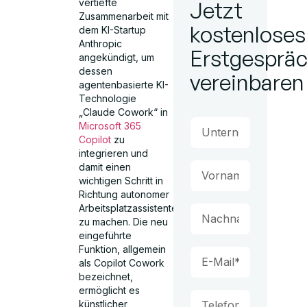
vertiefte
Jetzt
Zusammenarbeit mit
kostenloses
dem KI-Startup
Anthropic
Erstgesprä
angekündigt, um
dessen
vereinbaren
agentenbasierte KI-
Technologie
„Claude Cowork“ in
Microsoft 365
Copilot
zu
integrieren und
damit einen
wichtigen Schritt in
Richtung autonomer
Arbeitsplatzassistenten
zu machen. Die neu
eingeführte
Funktion, allgemein
als Copilot Cowork
bezeichnet,
ermöglicht es
künstlicher