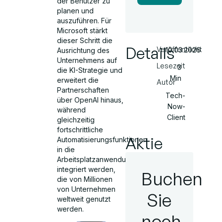
der Benutzer zu
planen und
auszuführen. Für
Microsoft stärkt
dieser Schritt die
Details
Veröffentlicht
10.03.2026
Ausrichtung des
Unternehmens auf
Lesezeit
3
die KI-Strategie und
Min
erweitert die
Autor
Partnerschaften
Tech-
über OpenAI hinaus,
Now-
während
Client
gleichzeitig
fortschrittliche
Aktie
Automatisierungsfunktionen
in die
Arbeitsplatzanwendungen
integriert werden,
Buchen
die von Millionen
von Unternehmen
Sie
weltweit genutzt
werden.
noch