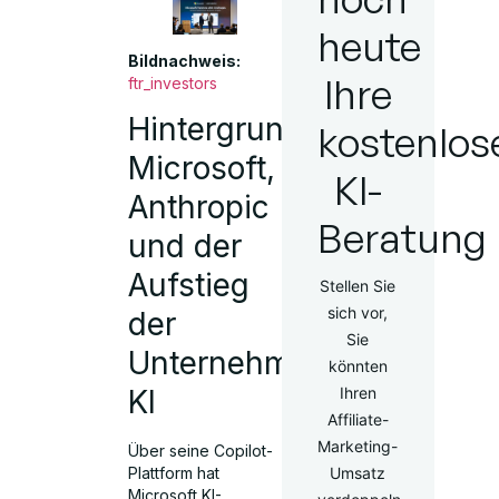
heute
Bildnachweis:
Ihre
ftr_investors
Hintergrund:
kostenlos
Microsoft,
KI-
Anthropic
Beratung
und der
Aufstieg
Stellen Sie
sich vor,
der
Sie
Unternehmens-
könnten
Ihren
KI
Affiliate-
Marketing-
Über seine Copilot-
Umsatz
Plattform hat
Microsoft KI-