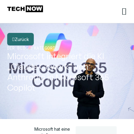
Zurück
DER BLOG
KATEGORIE
Microsoft integriert die KI
„Claude Cowork“ von
Anthropic in Microsoft 365
Copilot
Microsoft hat eine