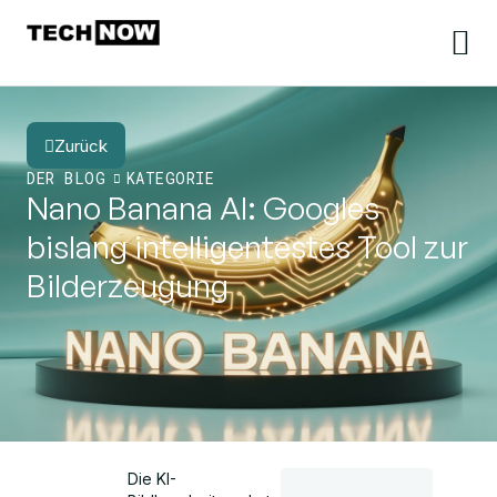
Zurück
DER BLOG
KATEGORIE
Nano Banana AI: Googles
bislang intelligentestes Tool zur
Bilderzeugung
Die KI-