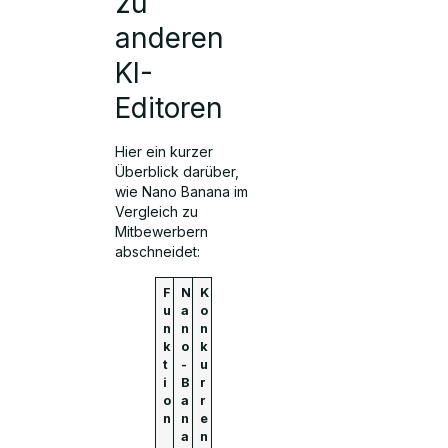
zu
anderen
KI-
Editoren
Hier ein kurzer
Überblick darüber,
wie Nano Banana im
Vergleich zu
Mitbewerbern
abschneidet:
F
N
K
u
a
o
n
n
n
k
o
k
t
-
u
i
B
r
o
a
r
n
n
e
a
n