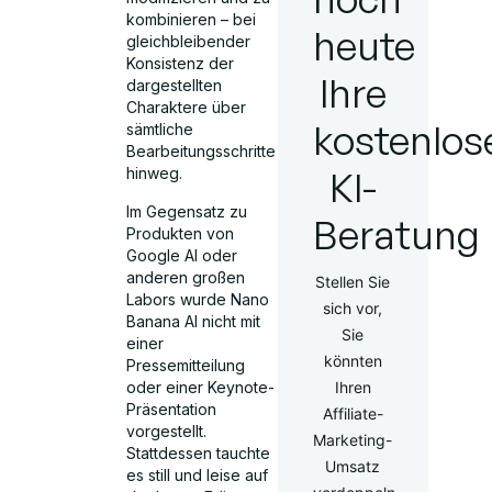
kombinieren – bei
heute
gleichbleibender
Konsistenz der
Ihre
dargestellten
Charaktere über
kostenlos
sämtliche
Bearbeitungsschritte
KI-
hinweg.
Im Gegensatz zu
Beratung
Produkten von
Google AI oder
anderen großen
Stellen Sie
Labors wurde Nano
sich vor,
Banana AI nicht mit
Sie
einer
könnten
Pressemitteilung
oder einer Keynote-
Ihren
Präsentation
Affiliate-
vorgestellt.
Marketing-
Stattdessen tauchte
Umsatz
es still und leise auf