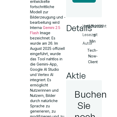
entwickelte
fortschrittliche
Modell zur
Bilderzeugung und -
bearbeitung wird
Details
Veröffentlicht
15.11.2025
Interna
Gemini 2.5
Flash
Image
Lesezeit
3
bezeichnet. Es
Min
Autor
wurde am 26. Im
August 2025 offiziell
Tech-
eingeführt, wurde
Now-
das Tool nahtlos in
Client
die Gemini-App,
Google AI Studio
Aktie
und Vertex AI
integriert. Es
ermöglicht
Nutzerinnen und
Buchen
Nutzern, Bilder
durch natürliche
Sie
Sprache zu
generieren, zu
noch
modifizieren und zu