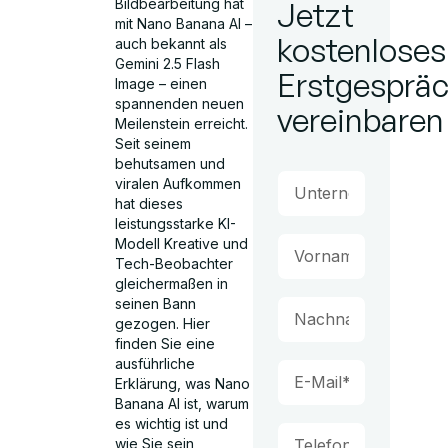
Bildbearbeitung hat
Jetzt
mit Nano Banana AI –
kostenloses
auch bekannt als
Gemini 2.5 Flash
Erstgesprä
Image – einen
spannenden neuen
vereinbaren
Meilenstein erreicht.
Seit seinem
behutsamen und
viralen Aufkommen
hat dieses
leistungsstarke KI-
Modell Kreative und
Tech-Beobachter
gleichermaßen in
seinen Bann
gezogen. Hier
finden Sie eine
ausführliche
Erklärung, was Nano
Banana AI ist, warum
es wichtig ist und
wie Sie sein