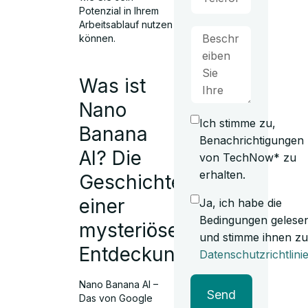
Potenzial in Ihrem
Arbeitsablauf nutzen
können.
Was ist
Nano
Ich stimme zu,
Banana
Benachrichtigungen
AI? Die
von TechNow* zu
erhalten.
Geschichte
einer
Ja, ich habe die
Bedingungen gelese
mysteriösen
und stimme ihnen zu
Entdeckung
Datenschutzrichtlini
Nano Banana AI –
Send
Das von Google