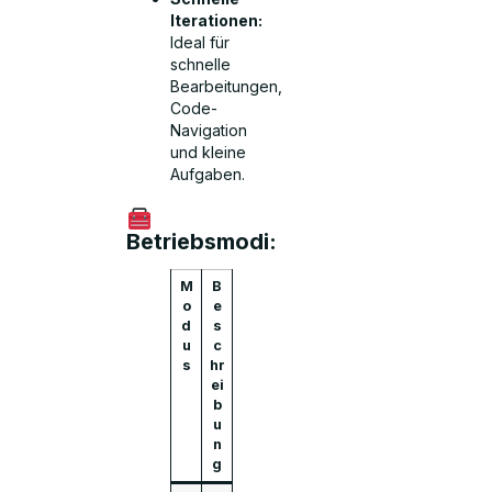
Iterationen:
Ideal für
schnelle
Bearbeitungen,
Code-
Navigation
und kleine
Aufgaben.
Betriebsmodi:
M
B
o
e
d
s
u
c
s
hr
ei
b
u
n
g