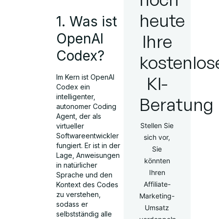
heute
1. Was ist
OpenAI
Ihre
Codex?
kostenlos
KI-
Im Kern ist OpenAI
Codex ein
intelligenter,
Beratung
autonomer Coding
Agent, der als
Stellen Sie
virtueller
Softwareentwickler
sich vor,
fungiert. Er ist in der
Sie
Lage, Anweisungen
könnten
in natürlicher
Ihren
Sprache und den
Affiliate-
Kontext des Codes
zu verstehen,
Marketing-
sodass er
Umsatz
selbstständig alle