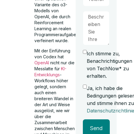
Variante des o3-
Modells von
OpenAI, die durch
Reinforcement
Learning an realen
Programmieraufgaben
verfeinert wurde.
Mit der Einführung
Ich stimme zu,
von Codex hat
Benachrichtigungen
OpenAI
nicht nur die
von TechNow* zu
Messlatte für
KI-
Entwicklungs
-
erhalten.
Workflows höher
gelegt, sondern
Ja, ich habe die
auch einen
Bedingungen gelese
breiteren Wandel in
und stimme ihnen zu
der Art und Weise
Datenschutzrichtlini
ausgelöst, wie wir
über die
Zusammenarbeit
Send
zwischen Menschen