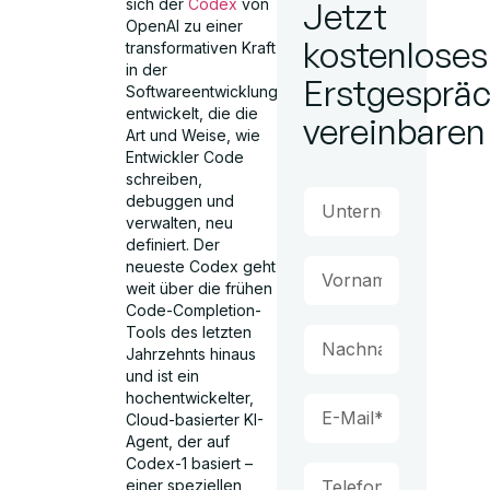
sich der
Codex
von
Jetzt
OpenAI zu einer
kostenloses
transformativen Kraft
in der
Erstgesprä
Softwareentwicklung
entwickelt, die die
vereinbaren
Art und Weise, wie
Entwickler Code
schreiben,
debuggen und
verwalten, neu
definiert. Der
neueste Codex geht
weit über die frühen
Code-Completion-
Tools des letzten
Jahrzehnts hinaus
und ist ein
hochentwickelter,
Cloud-basierter KI-
Agent, der auf
Codex-1 basiert –
einer speziellen