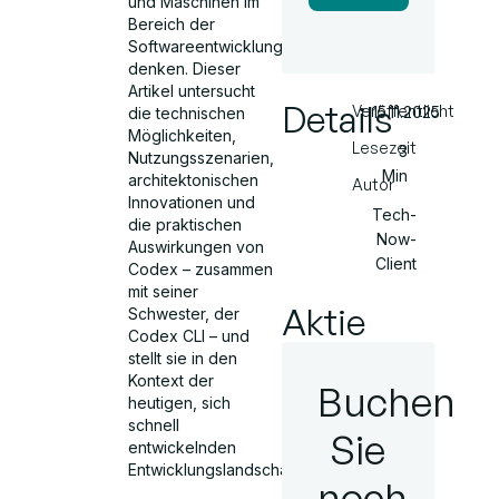
und Maschinen im
Bereich der
Softwareentwicklung
denken. Dieser
Artikel untersucht
Details
Veröffentlicht
15.11.2025
die technischen
Möglichkeiten,
Lesezeit
3
Nutzungsszenarien,
Min
architektonischen
Autor
Innovationen und
Tech-
die praktischen
Now-
Auswirkungen von
Client
Codex – zusammen
mit seiner
Aktie
Schwester, der
Codex CLI – und
stellt sie in den
Kontext der
Buchen
heutigen, sich
schnell
Sie
entwickelnden
Entwicklungslandschaft.
noch