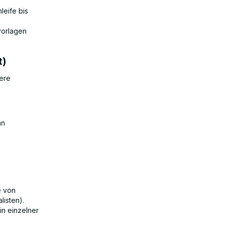
leife bis
vorlagen
t)
rere
an
e von
listen).
in einzelner