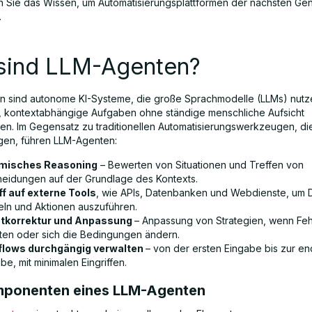
en Sie das Wissen, um Automatisierungsplattformen der nächsten Gen
.
sind LLM-Agenten?
 sind autonome KI-Systeme, die große Sprachmodelle (LLMs) nutz
, kontextabhängige Aufgaben ohne ständige menschliche Aufsicht
en. Im Gegensatz zu traditionellen Automatisierungswerkzeugen, die
lgen, führen LLM-Agenten:
misches Reasoning
– Bewerten von Situationen und Treffen von
heidungen auf der Grundlage des Kontexts.
ff auf externe Tools
, wie APIs, Datenbanken und Webdienste, um 
ln und Aktionen auszuführen.
stkorrektur und Anpassung
– Anpassung von Strategien, wenn Feh
eten oder sich die Bedingungen ändern.
flows durchgängig verwalten
– von der ersten Eingabe bis zur en
e, mit minimalen Eingriffen.
ponenten eines LLM-Agenten