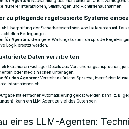
n für Agenten:
Nachahmung des menschlichen Urteilsvermögens 
se früherer Interaktionen, Stimmungen und Richtlinienausnahmen.
er zu pflegende regelbasierte Systeme einbe
iel:
Überprüfung der Sicherheitsrichtlinien von Lieferanten mit Tau
hachtelten Bedingungen.
n für Agenten:
Geringere Wartungskosten, da spröde Regel-Engi
ive Logik ersetzt werden.
ukturierte Daten verarbeiten
iel:
Extrahieren wichtiger Details aus Versicherungsansprüchen, juri
enten oder medizinischen Unterlagen.
n für den Agenten:
Versteht natürliche Sprache, identifiziert Muste
ante Informationen ab.
ufgabe mit einfacher Automatisierung gelöst werden kann (z. B. ge
ungen), kann ein LLM-Agent zu viel des Guten sein.
au eines LLM-Agenten: Techn