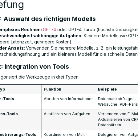
efung
1: Auswahl des richtigen Modells
komplexes Rechnen:
GPT-4
oder GPT-4 Turbo (höchste Genauigkei
eschwindigkeitsabhängige Aufgaben:
Kleinere Modelle wie GPT-
ngere Latenzzeit, geringere Kosten).
der Ansatz:
Verwenden Sie mehrere Modelle, z. B. ein leistungsfäh
ntscheidungsfindung und ein kleineres Modell für die schnelle Date
2: Integration von Tools
gorisiert die Werkzeuge in drei Typen:
typ
Funktion
Beispiele
n-Tools
Abrufen von Informationen
Datenbankabfragen,
Websuche, PDF-Pars
ons-Tools
Ausführen von Aufgaben
Versenden von E-Mai
Aktualisieren von CR
Datensätzen
estrierungs-Tools
Koordinieren von Multi-
Delegieren von Aufg