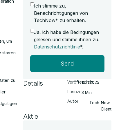
eration
Ich stimme zu,
Benachrichtigungen von
TechNow* zu erhalten.
Ja, ich habe die Bedingungen
gelesen und stimme ihnen zu.
en, um
Datenschutzrichtlinie
*.
 starren
Send
Daten zu
Details
Veröffentlicht
15.11.2025
Lesezeit
ler
3 Min
Autor
Tech-Now-
dgültigen
Client
Aktie