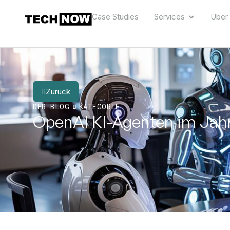
Case Studies
Services
Über
Zurück
DER BLOG
KATEGORIE
OpenAI KI-Agenten im Jahr