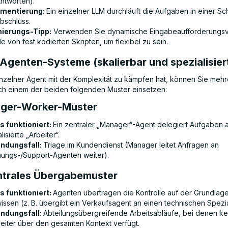
Antworten).
ementierung:
Ein einzelner LLM durchläuft die Aufgaben in einer Sch
bschluss.
ierungs-Tipp:
Verwenden Sie dynamische Eingabeaufforderungs
le von fest kodierten Skripten, um flexibel zu sein.
-Agenten-Systeme (skalierbar und spezialisier
nzelner Agent mit der Komplexität zu kämpfen hat, können Sie meh
h einem der beiden folgenden Muster einsetzen:
ger-Worker-Muster
s funktioniert:
Ein zentraler „Manager“-Agent delegiert Aufgaben 
lisierte „Arbeiter“.
ndungsfall:
Triage im Kundendienst (Manager leitet Anfragen an
ungs-/Support-Agenten weiter).
ntrales Übergabemuster
s funktioniert:
Agenten übertragen die Kontrolle auf der Grundlag
issen (z. B. übergibt ein Verkaufsagent an einen technischen Spezia
ndungsfall:
Abteilungsübergreifende Arbeitsabläufe, bei denen ke
beiter über den gesamten Kontext verfügt.