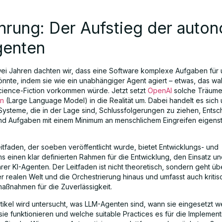
hrung: Der Aufstieg der auto
genten
ei Jahren dachten wir, dass eine Software komplexe Aufgaben für 
önnte, indem sie wie ein unabhängiger Agent agiert – etwas, das wa
Science-Fiction vorkommen würde. Jetzt setzt
OpenAI
solche Träume 
n
(Large Language Model) in die Realität um. Dabei handelt es sich
e Systeme, die in der Lage sind, Schlussfolgerungen zu ziehen, Ents
und Aufgaben mit einem Minimum an menschlichem Eingreifen eigens
itfaden, der soeben veröffentlicht wurde, bietet Entwicklungs- und
s einen klar definierten Rahmen für die Entwicklung, den Einsatz un
rer KI-Agenten. Der Leitfaden ist nicht theoretisch, sondern geht ü
er realen Welt und die Orchestrierung hinaus und umfasst auch kriti
maßnahmen für die Zuverlässigkeit.
rtikel wird untersucht, was LLM-Agenten sind, wann sie eingesetzt 
 sie funktionieren und welche suitable Practices es für die Implement