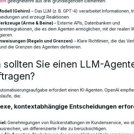
ent
geeignetenht aus drei grundlegenden Elementen:
odell (Gehirn)
– Das LLM (z. B. GPT-4) verarbeitet Informationen, tri
heidungen und erzeugt Reaktionen.
erkzeuge (Arme & Beine)
– Externe APIs, Datenbanken und
areintegrationen, die es dem Agenten ermöglichen, mit der realen W
gieren.
nweisungen (Regeln und Grenzen)
– Klare Richtlinien, die das Ver
 und die Grenzen des Agenten definieren.
 sollten Sie einen LLM-Agent
ftragen?
Automatisierungsaufgabe erfordert einen KI-Agenten. OpenAI empfie
bläufe, die:
lexe, kontextabhängige Entscheidungen erfor
iel:
Genehmigungen von Rückerstattungen im Kundenservice, wo st
ausreichen, um differenzierte Fälle zu berücksichtigen.