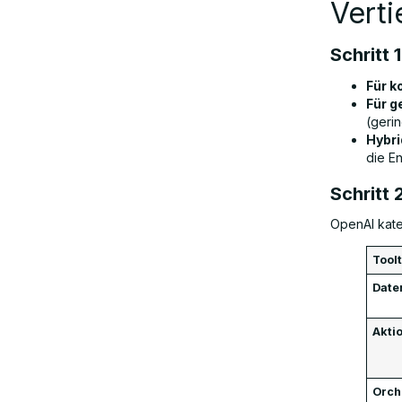
Verti
Schritt 
Für 
Für g
(geri
Hybri
die E
Schritt 
OpenAI kate
Tool
Date
Akti
Orch