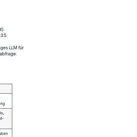
t).
3.5
iges LLM für
nabfrage.
ing
ls,
M-
aben