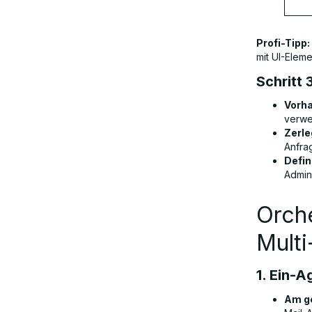
Profi-Tipp:
mit UI-Eleme
Schritt
Vorh
verwe
Zerle
Anfra
Defin
Admini
Orche
Mult
1. Ein-A
Am ge