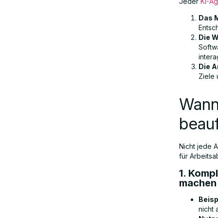
Jeder
KI-Ag
Das M
Entsc
Die W
Softw
intera
Die A
Ziele
Wann
beau
Nicht jede 
für Arbeitsa
1. Komp
machen
Beisp
nicht 