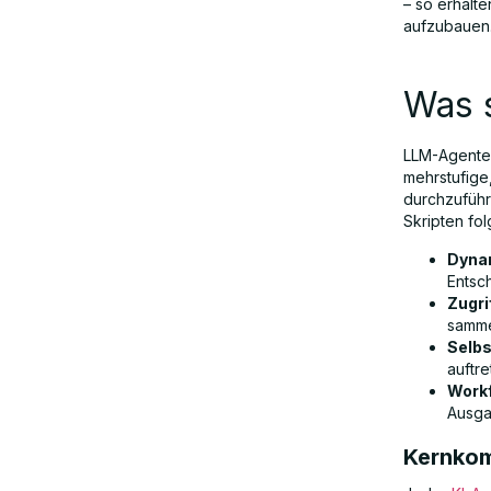
– so erhalt
Orchestrierung: Einzel-Agenten vs.
aufzubauen
Multi-Agenten-Systeme
Was 
Leitplanken: Gewährleistung von
Sicherheit und Konformität
LLM-Agenten
mehrstufige
durchzuführ
Die Zukunft der KI-Agenten: Trends
Skripten fo
und Prognosen
Dyna
Entsc
Zugri
Schlussfolgerung: Aufbau der
samme
nächsten Generation der
Selb
auftr
Automatisierung
Work
Ausgab
Kernkom