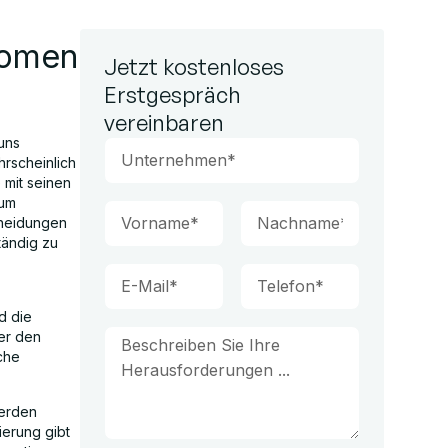
nomen
Jetzt kostenloses
Erstgespräch
vereinbaren
uns
hrscheinlich
mit seinen
 um
cheidungen
tändig zu
d die
ber den
sche
werden
ierung gibt