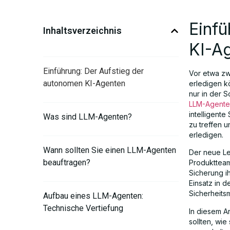
Einfü
Inhaltsverzeichnis
KI-A
Einführung: Der Aufstieg der
Vor etwa zw
autonomen KI-Agenten
erledigen k
nur in der 
LLM-Agente
intelligent
Was sind LLM-Agenten?
zu treffen 
erledigen.
Wann sollten Sie einen LLM-Agenten
Der neue Le
beauftragen?
Produktteam
Sicherung ih
Einsatz in d
Sicherheits
Aufbau eines LLM-Agenten:
Technische Vertiefung
In diesem A
sollten, wie