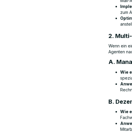
Mail-
Impl
zum A
Optim
anstel
2. Multi
Wenn ein ei
Agenten nac
A. Mana
Wie e
spezia
Anwe
Rechn
B. Deze
Wie e
Fachw
Anwe
Mitar