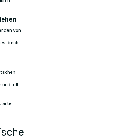
durch
ziehen
senden von
nes durch
stischen
r und ruft
plante
ische