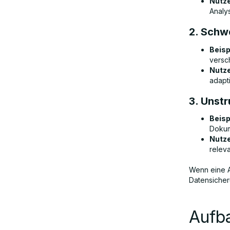
Nutze
Analy
2. Schw
Beisp
versc
Nutze
adapt
3. Unstr
Beisp
Dokum
Nutze
relev
Wenn eine A
Datensicher
Aufb