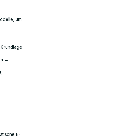
odelle, um
 Grundlage
en →
t,
atische E-