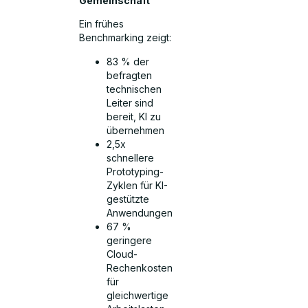
Gemeinschaft
Ein frühes
Benchmarking zeigt:
83 % der
befragten
technischen
Leiter sind
bereit, KI zu
übernehmen
2,5x
schnellere
Prototyping-
Zyklen für KI-
gestützte
Anwendungen
67 %
geringere
Cloud-
Rechenkosten
für
gleichwertige