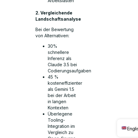
Arbeitslasten
2. Vergleichende
Landschaftsanalyse
Bei der Bewertung
von Alternativen:
30%
schnellere
Inferenz als
Claude 3.5 bei
Codierungsaufgaben
45 %
kosteneffizienter
als Gemini 1.5
bei der Arbeit
in langen
Kontexten
Überlegene
Tooling-
Integration im
Engli
Vergleich zu