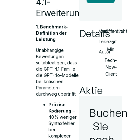
4.1-
Erweiterungen
1. Benchmark-
Details
Veröffentlicht
15.11.2025
Definition der
Leistung
Lesezeit
3
Min
Unabhängige
Autor
Bewertungen
Tech-
suitableätigen, dass
Now-
die GPT-4.1-Familie
Client
die GPT-4o-Modelle
bei kritischen
Aktie
Parametern
durchweg übertrifft:
Präzise
Buchen
Kodierung
–
40% weniger
Sie
Syntaxfehler
bei
noch
komplexen