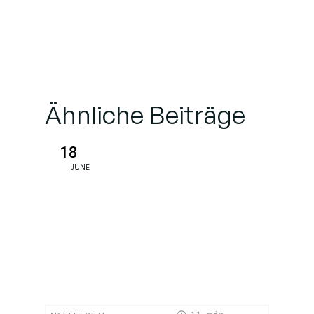
Zukunftssichere
Anwendungen
Schlussfolgerung:
Einen neuen
Ähnliche Beiträge
Industriestandard
setzen
18
JUNE