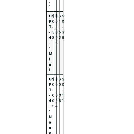
.
1
G
$
$
$
$
P
0
0
1
0
T
.
.
.
.
-
3
0
5
3
4
8
9
2
9
.
5
1
M
i
n
i
G
$
$
$
$
P
0
0
0
0
T
.
.
.
.
-
0
0
3
1
4
9
2
8
1
.
5
4
1
N
a
n
o