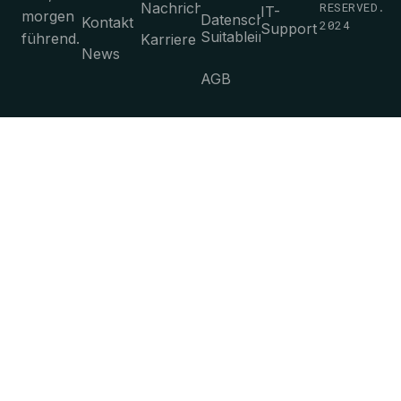
Nachrichten
RESERVED.
IT-
morgen
Datenschutz-
Kontakt
2024
Support
Suitableimmungen
führend.
Karriere
News
AGB