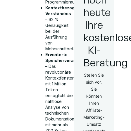
Programmieraufgaben
Kontextbezogenes
heute
Verständnis
– 92 %
Ihre
Genauigkeit
bei der
kostenlos
Ausführung
von
KI-
Mehrschrittbefehlen
Erweiterte
Beratung
Speicherverarbeitung
– Das
revolutionäre
Stellen Sie
Kontextfenster
sich vor,
mit 1 Million
Sie
Token
ermöglicht die
könnten
nahtlose
Ihren
Analyse von
Affiliate-
technischen
Marketing-
Dokumentationen
Umsatz
mit mehr als
700 Seiten