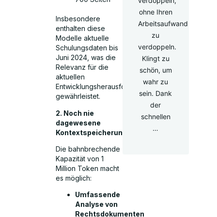
verdoppeln,
ohne Ihren
Insbesondere
Arbeitsaufwand
enthalten diese
zu
Modelle aktuelle
verdoppeln.
Schulungsdaten bis
Juni 2024, was die
Klingt zu
Relevanz für die
schön, um
aktuellen
wahr zu
Entwicklungsherausforderungen
sein. Dank
gewährleistet.
der
2. Noch nie
schnellen
dagewesene
…
Kontextspeicherung
Die bahnbrechende
Kapazität von 1
Million Token macht
es möglich:
Umfassende
Analyse von
Rechtsdokumenten