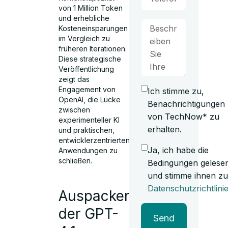
von 1 Million Token
und erhebliche
Kosteneinsparungen
im Vergleich zu
früheren Iterationen.
Diese strategische
Veröffentlichung
zeigt das
Engagement von
Ich stimme zu,
OpenAI, die Lücke
Benachrichtigungen
zwischen
von TechNow* zu
experimenteller KI
erhalten.
und praktischen,
entwicklerzentrierten
Ja, ich habe die
Anwendungen zu
schließen.
Bedingungen gelese
und stimme ihnen zu
Datenschutzrichtlini
Auspacken
der GPT-
Send