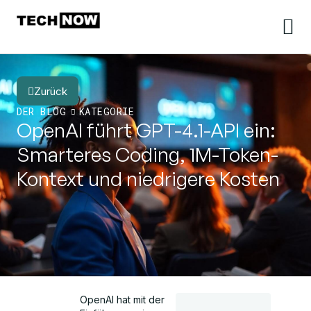
Zurück
DER BLOG
KATEGORIE
OpenAI führt GPT-4.1-API ein:
Smarteres Coding, 1M-Token-
Kontext und niedrigere Kosten
OpenAI hat mit der