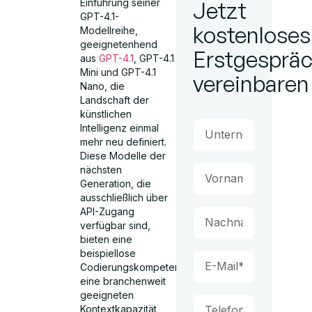
Einführung seiner
Jetzt
GPT-4.1-
kostenloses
Modellreihe,
geeignetenhend
Erstgesprä
aus
GPT-4.1
, GPT-4.1
Mini und GPT-4.1
vereinbaren
Nano, die
Landschaft der
künstlichen
Intelligenz einmal
mehr neu definiert.
Diese Modelle der
nächsten
Generation, die
ausschließlich über
API-Zugang
verfügbar sind,
bieten eine
beispiellose
Codierungskompetenz,
eine branchenweit
geeigneten
Kontextkapazität