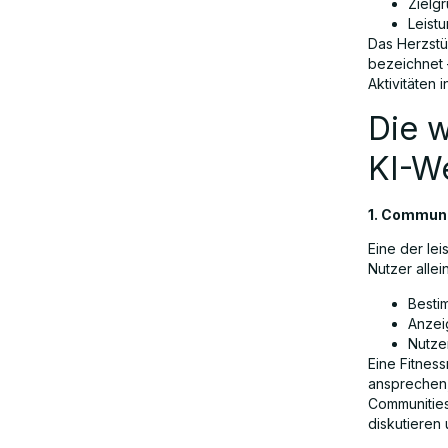
Zielg
Leist
Das Herzstü
bezeichnet 
Aktivitäten 
Die w
KI-W
1. Communi
Eine der lei
Nutzer alle
Besti
Anzei
Nutze
Eine Fitnes
ansprechen,
Communities
diskutieren