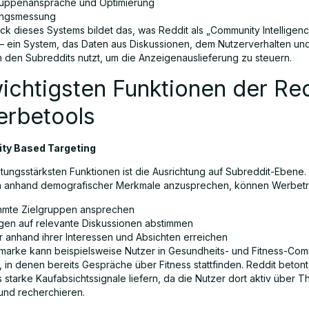
ruppenansprache und Optimierung
ungsmessung
ck dieses Systems bildet das, was Reddit als „Community Intelligen
– ein System, das Daten aus Diskussionen, dem Nutzerverhalten un
in den Subreddits nutzt, um die Anzeigenauslieferung zu steuern.
ichtigsten Funktionen der Red
erbetools
ty Based Targeting
stungsstärksten Funktionen ist die Ausrichtung auf Subreddit-Ebene. 
in anhand demografischer Merkmale anzusprechen, können Werbet
mmte Zielgruppen ansprechen
gen auf relevante Diskussionen abstimmen
r anhand ihrer Interessen und Absichten erreichen
smarke kann beispielsweise Nutzer in Gesundheits- und Fitness-Com
 in denen bereits Gespräche über Fitness stattfinden. Reddit betont
 starke Kaufabsichtssignale liefern, da die Nutzer dort aktiv über 
 und recherchieren.