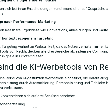
tieg der dialogorientierten Suche
zen sich bei ihren Entscheidungen zunehmend eher auf Gespräche a
nen.
ge nach Performance-Marketing
len messbare Ergebnisse wie Conversions, Anmeldungen und Käufe
an kontextbezogenem Targeting
 Targeting verliert an Wirksamkeit, da das Nutzerverhalten immer 
I-Tools von Reddit decken alle drei Bereiche ab, indem sie Communi
ssignale in Echtzeit nutzen.
ind die KI-Werbetools von Re
eine Reihe von KI-gestützten Werbetools eingeführt, die darauf ausg
enleistung durch Automatisierung, Personalisierung und Einblicke i
zu verbessern.
 konzentrieren sich auf drei Schlüsselbereiche:
gnenerstellung