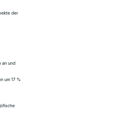
pekte der
n an und
ion um 17 %
zifische