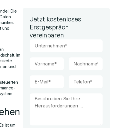
ndel. Die
 Daten
Jetzt kostenloses
munities
Erstgespräch
t und
vereinbaren
en
ndschaft. Im
asierte
ionen und
esteuerten
ormance-
osystem
tehen
s ist um