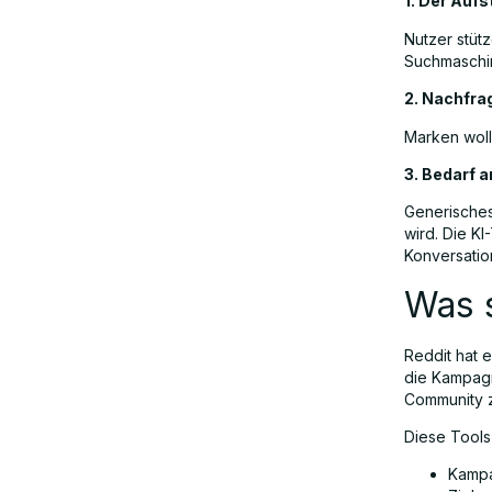
1. Der Aufs
herkömmlichen Werbeplattformen
Nutzer stüt
Suchmaschi
Die Zukunft des KI-gestützten
2. Nachfra
Community-Marketings
Marken wol
3. Bedarf 
Abschließende Gedanken
Generisches
wird. Die K
Konversation
FAQs
Was s
Reddit hat 
die Kampagn
Community 
Diese Tools
Kampa