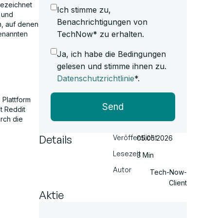
bezeichnet
Ich stimme zu,
t und
Benachrichtigungen von
n, auf denen
TechNow* zu erhalten.
genannten
Ja, ich habe die Bedingungen
gelesen und stimme ihnen zu.
Datenschutzrichtlinie
*.
 Plattform
Send
t Reddit
urch die
Details
Veröffentlicht
05.05.2026
Lesezeit
3 Min
Autor
Tech-Now-
Client
Aktie