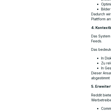
Optim
Bilde
Dadurch wird
Plattform an
4. Kontext
Das System 
Feeds.
Das bedeute
In Di
Zu re
In Ge
Dieser Ansa
abgestimmt 
5. Erweite
Reddit biet
Werbetreibe
Commu