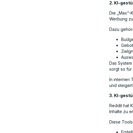
2. KI-gest
Die „Max“-K
Werbung zu 
Dazu gehör
Budge
Gebot
Zielg
Auswa
Das System 
sorgt so fü
In internen
und steiger
3. KI-gest
Reddit hat 
Inhalte zu er
Diese Tools
Erstel