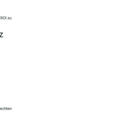
 ROI zu
z
 echten