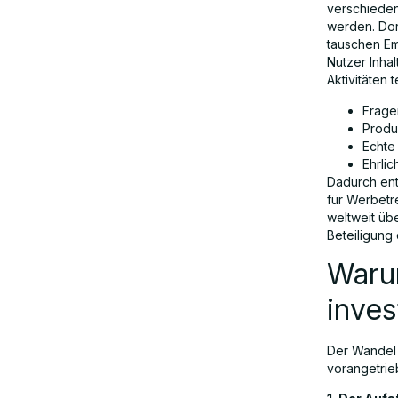
verschieden
werden. Dort
Die Rolle der Community-Intelligenz
tauschen Em
Nutzer Inha
Aktivitäten t
Wie KI-Anzeigen auf Reddit das
Frage
Unternehmenswachstum vorantreiben
Produ
Echte
Ehrli
Anwendungsfälle für KI-Werbung auf
Dadurch ents
Reddit
für Werbetr
weltweit übe
Beteiligung
Vorteile der KI-Werbetools von
Waru
Reddit
inves
Herausforderungen und Grenzen
Der Wandel 
vorangetrie
Reddit im Vergleich zu