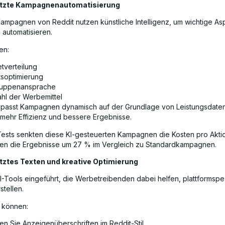
ützte Kampagnenautomatisierung
ampagnen von Reddit nutzen künstliche Intelligenz, um wichtige As
automatisieren.
en:
tverteilung
soptimierung
ruppenansprache
hl der Werbemittel
passt Kampagnen dynamisch auf der Grundlage von Leistungsdate
r mehr Effizienz und bessere Ergebnisse.
 Tests senkten diese KI-gesteuerten Kampagnen die Kosten pro Akt
ten die Ergebnisse um 27 % im Vergleich zu Standardkampagnen.
ütztes Texten und kreative Optimierung
KI-Tools eingeführt, die Werbetreibenden dabei helfen, plattformspe
stellen.
 können:
len Sie Anzeigenüberschriften im Reddit-Stil