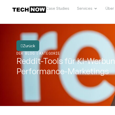
Case Studies
Services
Über
Zurück
DER BLOG
KATEGORIE
Reddit-Tools für KI-Werbu
Performance-Marketings