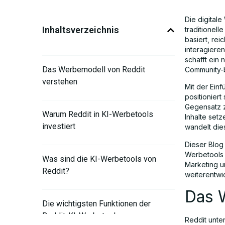
Die digital
Inhaltsverzeichnis
traditionel
basiert, re
interagiere
schafft ein
Das Werbemodell von Reddit
Community-b
verstehen
Mit der Ein
positioniert
Gegensatz z
Warum Reddit in KI-Werbetools
Inhalte setz
investiert
wandelt die
Dieser Blog
Werbetools 
Was sind die KI-Werbetools von
Marketing u
Reddit?
weiterentwi
Das 
Die wichtigsten Funktionen der
Reddit-KI-Werbetools
Reddit unte