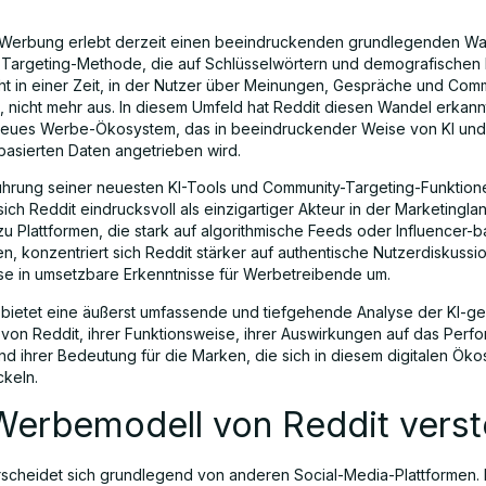
e Werbung erlebt derzeit einen beeindruckenden grundlegenden Wa
le Targeting-Methode, die auf Schlüsselwörtern und demografischen
icht in einer Zeit, in der Nutzer über Meinungen, Gespräche und Com
n, nicht mehr aus. In diesem Umfeld hat Reddit diesen Wandel erkann
 neues Werbe-Ökosystem, das in beeindruckender Weise von KI und
asierten Daten angetrieben wird.
führung seiner neuesten KI-Tools und Community-Targeting-Funktion
 sich Reddit eindrucksvoll als einzigartiger Akteur in der Marketingla
u Plattformen, die stark auf algorithmische Feeds oder Influencer-b
en, konzentriert sich Reddit stärker auf authentische Nutzerdiskuss
se in umsetzbare Erkenntnisse für Werbetreibende um.
 bietet eine äußerst umfassende und tiefgehende Analyse der KI-g
von Reddit, ihrer Funktionsweise, ihrer Auswirkungen auf das Perf
nd ihrer Bedeutung für die Marken, die sich in diesem digitalen Ök
ckeln.
Werbemodell von Reddit vers
rscheidet sich grundlegend von anderen Social-Media-Plattformen. E