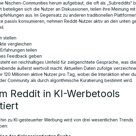
e Nischen-Communities herum aufgebaut, die oft als „Subreddits“ 
 beteiligen sich die Nutzer an Diskussionen, teilen ihre Meinung mi
pfehlungen aus. Im Gegensatz zu anderen traditionellen Plattforme
lte passiv konsumieren, nehmen Reddit-Nutzer aktiv an den unten 
eil.
n stellen
kte vergleichen
 Erfahrungen teilen
ches Feedback geben
teht ein reichhaltiges Umfeld für zielgerichtete Gespräche, was die
eibende äußerst wertvoll macht. Aktuellen Daten zufolge verzeichne
r 120 Millionen aktive Nutzer pro Tag, wobei die Interaktion eher d
 der Community als durch algorithmische Kuratierung bestimmt wird.
m Reddit in KI-Werbetools
tiert
hin zu KI-gesteuerter Werbung wird von drei wesentlichen Trends
ben: