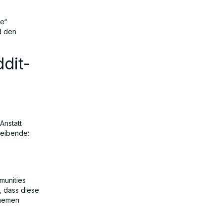
ce“
d den
dit-
Anstatt
reibende:
munities
, dass diese
Themen