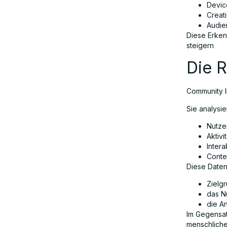
Devic
Creat
Audie
Diese Erken
steigern
Die R
Community I
Sie analysier
Nutze
Aktivi
Intera
Conte
Diese Daten
Zielgr
das N
die A
Im Gegensat
menschliche