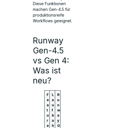
Diese Funktionen
machen Gen-4.5 für
produktionsreife
Workflows geeignet.
Runway
Gen-4.5
vs Gen 4:
Was ist
neu?
F
L
R
e
a
u
a
u
n
t
f
w
u
b
a
r
a
y
e
h
G