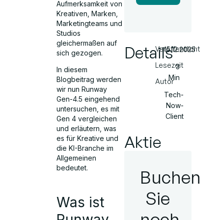
Aufmerksamkeit von
Kreativen, Marken,
Marketingteams und
Studios
gleichermaßen auf
Details
Veröffentlicht
15.12.2025
sich gezogen.
Lesezeit
3
In diesem
Min
Blogbeitrag werden
Autor
wir nun Runway
Tech-
Gen-4.5 eingehend
Now-
untersuchen, es mit
Client
Gen 4 vergleichen
und erläutern, was
Aktie
es für Kreative und
die KI-Branche im
Allgemeinen
bedeutet.
Buchen
Sie
Was ist
noch
Runway