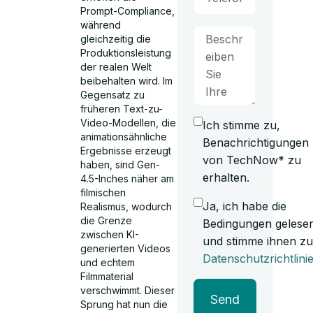
Prompt-Compliance,
während
gleichzeitig die
Produktionsleistung
der realen Welt
beibehalten wird. Im
Gegensatz zu
früheren Text-zu-
Video-Modellen, die
Ich stimme zu,
animationsähnliche
Benachrichtigungen
Ergebnisse erzeugt
von TechNow* zu
haben, sind Gen-
erhalten.
4.5-Inches näher am
filmischen
Ja, ich habe die
Realismus, wodurch
die Grenze
Bedingungen gelese
zwischen KI-
und stimme ihnen zu
generierten Videos
Datenschutzrichtlini
und echtem
Filmmaterial
verschwimmt. Dieser
Send
Sprung hat nun die