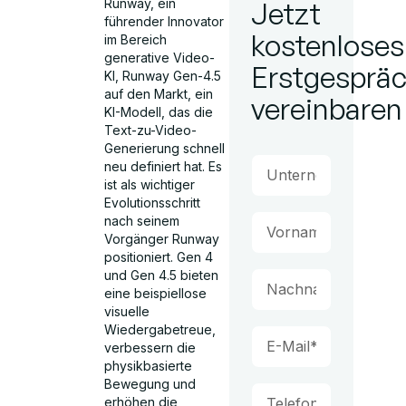
Runway, ein
Jetzt
führender Innovator
kostenloses
im Bereich
generative Video-
Erstgesprä
KI, Runway Gen-4.5
auf den Markt, ein
vereinbaren
KI-Modell, das die
Text-zu-Video-
Generierung schnell
neu definiert hat. Es
ist als wichtiger
Evolutionsschritt
nach seinem
Vorgänger Runway
positioniert. Gen 4
und Gen 4.5 bieten
eine beispiellose
visuelle
Wiedergabetreue,
verbessern die
physikbasierte
Bewegung und
erhöhen die