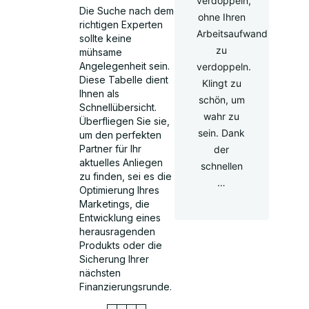
verdoppeln,
Die Suche nach dem
ohne Ihren
richtigen Experten
Arbeitsaufwand
sollte keine
zu
mühsame
Angelegenheit sein.
verdoppeln.
Diese Tabelle dient
Klingt zu
Ihnen als
schön, um
Schnellübersicht.
wahr zu
Überfliegen Sie sie,
sein. Dank
um den perfekten
Partner für Ihr
der
aktuelles Anliegen
schnellen
zu finden, sei es die
…
Optimierung Ihres
Marketings, die
Entwicklung eines
herausragenden
Produkts oder die
Sicherung Ihrer
nächsten
Finanzierungsrunde.