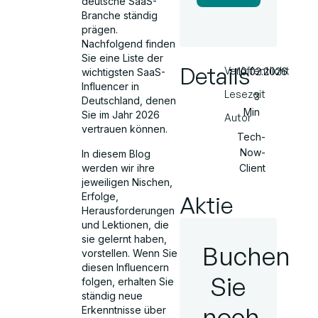
deutsche SaaS-
Branche ständig
prägen.
Nachfolgend finden
Sie eine Liste der
Details
Veröffentlicht
10.02.2026
wichtigsten SaaS-
Influencer in
Lesezeit
3
Deutschland, denen
Min
Sie im Jahr 2026
Autor
vertrauen können.
Tech-
Now-
In diesem Blog
werden wir ihre
Client
jeweiligen Nischen,
Erfolge,
Aktie
Herausforderungen
und Lektionen, die
sie gelernt haben,
Buchen
vorstellen. Wenn Sie
diesen Influencern
Sie
folgen, erhalten Sie
ständig neue
noch
Erkenntnisse über