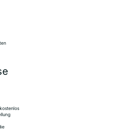
ten
se
 kostenlos
ellung
die