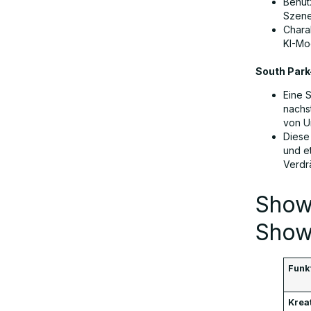
Benut
Szene
Chara
KI-Mo
South Park-
Eine 
nachst
von U
Diese
und e
Verdr
Showr
Show
Funk
Kreat