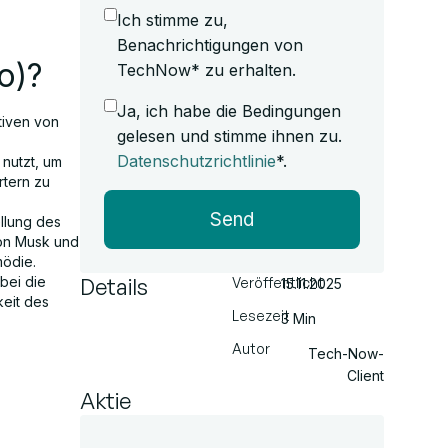
Ich stimme zu,
Benachrichtigungen von
o)?
TechNow* zu erhalten.
Ja, ich habe die Bedingungen
tiven von
gelesen und stimme ihnen zu.
Datenschutzrichtlinie
*.
 nutzt, um
rtern zu
Send
ellung des
lon Musk und
mödie.
Details
bei die
Veröffentlicht
15.11.2025
keit des
Lesezeit
3 Min
Autor
Tech-Now-
Client
Aktie