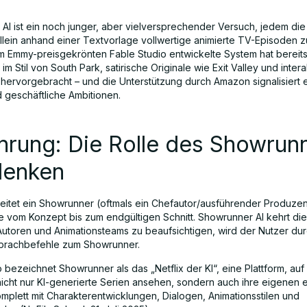
AI ist ein noch junger, aber vielversprechender Versuch, jedem die
llein anhand einer Textvorlage vollwertige animierte TV-Episoden zu
 Emmy-preisgekrönten Fable Studio entwickelte System hat bereits 
im Stil von South Park, satirische Originale wie Exit Valley und inter
e hervorgebracht – und die Unterstützung durch Amazon signalisiert 
d geschäftliche Ambitionen.
hrung: Die Rolle des Showrun
denken
 leitet ein Showrunner (oftmals ein Chefautor/ausführender Produzen
e vom Konzept bis zum endgültigen Schnitt. Showrunner AI kehrt di
 Autoren und Animationsteams zu beaufsichtigen, wird der Nutzer du
Sprachbefehle zum Showrunner.
 bezeichnet Showrunner als das „Netflix der KI“, eine Plattform, auf
icht nur KI-generierte Serien ansehen, sondern auch ihre eigenen e
mplett mit Charakterentwicklungen, Dialogen, Animationsstilen und