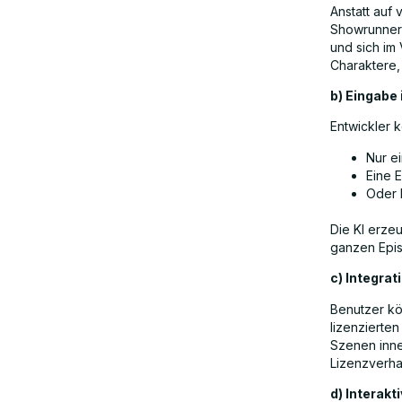
Anstatt auf
Showrunner 
und sich im 
Abschließender Gedanke: Lohnt es
Charaktere,
sich, Showrunner AI auszuprobieren?
b) Eingabe
Entwickler 
FAQs
Nur ei
Eine 
Oder k
Die KI erze
ganzen Epi
c) Integrat
Benutzer kö
lizenzierte
Szenen inner
Lizenzverha
d) Interak