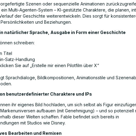
 vorgefertigte Szenen oder sequenzielle Animationen zurückzugreife
ein Multi-Agenten-System – KI-gestützte Charaktere, die planen, in
Verlauf der Geschichte weiterentwickeln. Dies sorgt für konsistente
 Persönlichkeiten und Beziehungen.
 in natürlicher Sprache, Ausgabe in Form einer Geschichte
können schreiben:
n Titel
Ein-Satz-Handlung
licken Sie auf „Erstelle mir einen Pilotfilm über X“
ugt Sprachdialoge, Bildkompositionen, Animationsstile und Szenenabl
soden.
ion benutzerdefinierter Charaktere und IPs
nnen ihr eigenes Bild hochladen, um sich selbst als Figur einzufüge
n Markenuniversen aufbauen (mit Genehmigung) – und so potenziell
halb dieser Welten schaffen. Fable befindet sich bereits in
ndlungen mit Studios wie Disney.
tives Bearbeiten und Remixen