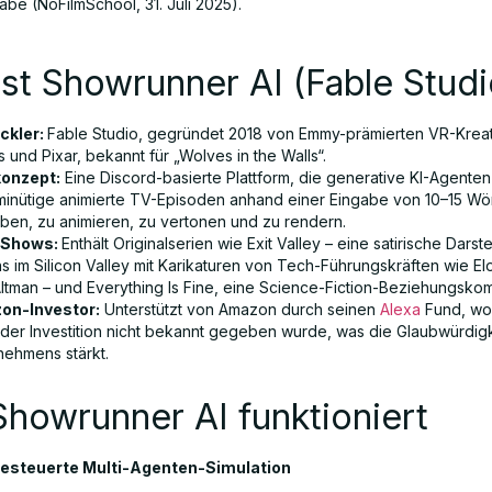
be (NoFilmSchool, 31. Juli 2025).
st Showrunner AI (Fable Studi
ckler:
Fable Studio, gegründet 2018 von Emmy-prämierten VR-Krea
 und Pixar, bekannt für „Wolves in the Walls“.
onzept:
Eine Discord-basierte Plattform, die generative KI-Agenten
minütige animierte TV-Episoden anhand einer Eingabe von 10–15 Wö
iben, zu animieren, zu vertonen und zu rendern.
-Shows:
Enthält Originalserien wie Exit Valley – eine satirische Darst
s im Silicon Valley mit Karikaturen von Tech-Führungskräften wie E
ltman – und Everything Is Fine, eine Science-Fiction-Beziehungsko
on-Investor:
Unterstützt von Amazon durch seinen
Alexa
Fund, wo
der Investition nicht bekannt gegeben wurde, was die Glaubwürdig
nehmens stärkt.
howrunner AI funktioniert
esteuerte Multi-Agenten-Simulation