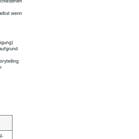
rschiedenen
selbst wenn
igung)
 aufgrund
rytelling
r
g,