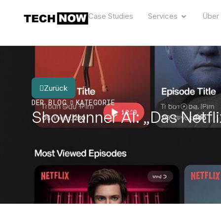
Case Studies
Services
Über
Zurück
DER BLOG
KATEGORIE
Showrunner AI: „Das Netfl