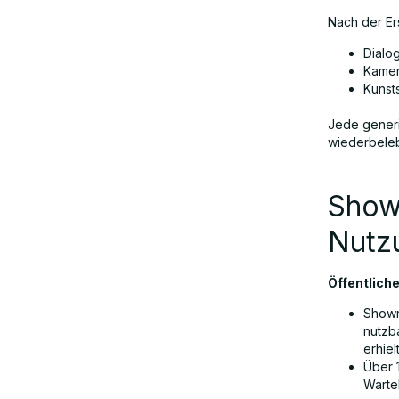
Nach der Er
Dialo
Kamer
Kunst
Jede generi
wiederbeleb
Show
Nutz
Öffentlich
Showr
nutzba
erhiel
Über 1
Wartel