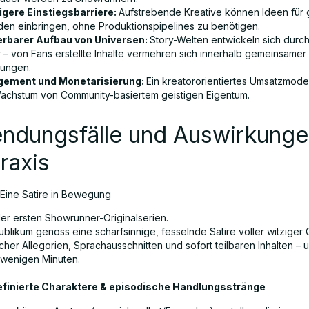
igere Einstiegsbarriere:
Aufstrebende Kreative können Ideen für
den einbringen, ohne Produktionspipelines zu benötigen.
erbarer Aufbau von Universen:
Story-Welten entwickeln sich durc
r – von Fans erstellte Inhalte vermehren sich innerhalb gemeinsamer
lungen.
gement und Monetarisierung:
Ein kreatororientiertes Umsatzmodel
achstum von Community-basiertem geistigen Eigentum.
ndungsfälle und Auswirkunge
raxis
Eine Satire in Bewegung
der ersten Showrunner-Originalserien.
ublikum genoss eine scharfsinnige, fesselnde Satire voller witziger 
scher Allegorien, Sprachausschnitten und sofort teilbaren Inhalten – 
r wenigen Minuten.
finierte Charaktere & episodische Handlungsstränge