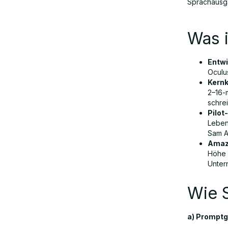
Sprachausga
Warum „Netflix der KI“ wichtig ist
Was i
Anwendungsfälle und Auswirkungen
in der Praxis
Entwi
Oculus
Kernk
Showrunner-KI vs. traditionelles
2–16-
Showrunning
schre
Pilot
Leben
Sam A
Deutsche Sprache, Lokalisierung und
Amaz
Anwendungsfall „Showrunner German“
Höhe 
Unter
Vor- und Nachteile
Wie S
Das große Ganze: Auswirkungen und
a) Promptg
Folgen für Showrunner überall