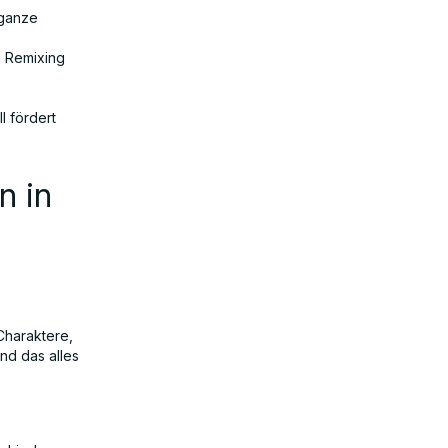
 ganze
h Remixing
l fördert
n in
Charaktere,
und das alles