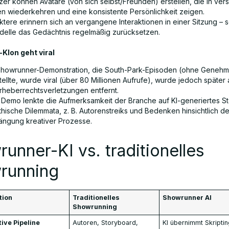
zer können Avatare (von sich selbst/Freunden) erstellen, die in ve
n wiederkehren und eine konsistente Persönlichkeit zeigen.
ktere erinnern sich an vergangene Interaktionen in einer Sitzung – 
delle das Gedächtnis regelmäßig zurücksetzen.
Klon geht viral
Showrunner-Demonstration, die South-Park-Episoden (ohne Genehm
ellte, wurde viral (über 80 Millionen Aufrufe), wurde jedoch später
rheberrechtsverletzungen entfernt.
 Demo lenkte die Aufmerksamkeit der Branche auf KI-generiertes Sto
thische Dilemmata, z. B. Autorenstreiks und Bedenken hinsichtlich de
ängung kreativer Prozesse.
unner-KI vs. traditionelles
running
tion
Traditionelles
Showrunner AI
Showrunning
ive Pipeline
Autoren, Storyboard,
KI übernimmt Skriptin