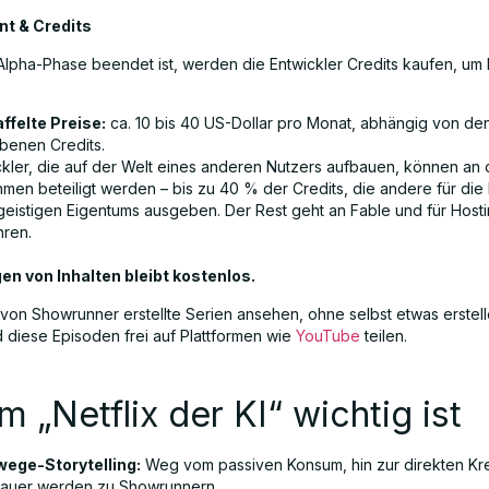
t & Credits
Alpha-Phase beendet ist, werden die Entwickler Credits kaufen, um
ffelte Preise:
ca. 10 bis 40 US-Dollar pro Monat, abhängig von de
benen Credits.
ckler, die auf der Welt eines anderen Nutzers aufbauen, können an
hmen beteiligt werden – bis zu 40 % der Credits, die andere für die
 geistigen Eigentums ausgeben. Der Rest geht an Fable und für Host
ren.
en von Inhalten bleibt kostenlos.
von Showrunner erstellte Serien ansehen, ohne selbst etwas erstel
 diese Episoden frei auf Plattformen wie
YouTube
teilen.
 „Netflix der KI“ wichtig ist
ege-Storytelling:
Weg vom passiven Konsum, hin zur direkten Kre
auer werden zu Showrunnern.