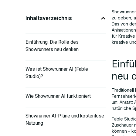
Showrunner 
Inhaltsverzeichnis
zu geben, a
Das von dem
Animationen 
für Kreativ
Einführung: Die Rolle des
kreative un
Showrunners neu denken
Einfü
Was ist Showrunner AI (Fable
neu 
Studio)?
Traditionell
Wie Showrunner AI funktioniert
Fernsehseri
um: Anstatt
natürliche 
Showrunner AI-Pläne und kostenlose
Fable Studio
Nutzung
Zuschauer n
können – ko