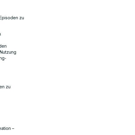
 Episoden zu
n
 den
 Nutzung
ing-
len zu
ation –