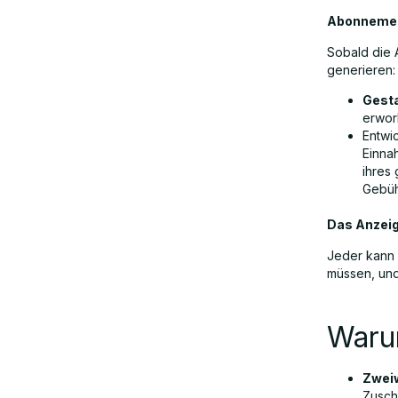
Abonnemen
Sobald die 
generieren:
Gesta
erwor
Entwi
Einna
ihres
Gebüh
Das Anzeig
Jeder kann 
müssen, und
Warum
Zweiw
Zusch