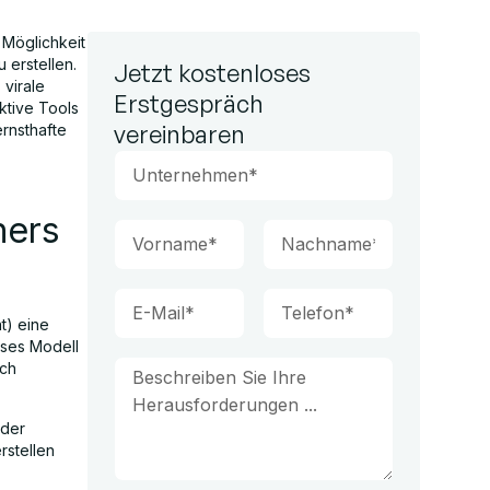
 Möglichkeit
 erstellen.
Jetzt kostenloses
virale
Erstgespräch
aktive Tools
vereinbaren
ernsthafte
ners
t) eine
eses Modell
rch
 der
rstellen