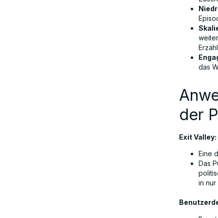
Niedr
Episo
Skali
weite
Erzäh
Enga
das W
Anwe
der P
Exit Valley:
Eine 
Das P
politi
in nu
Benutzerde