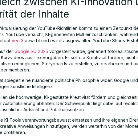
eich zwischen KI-Innovation 
rität der Inhalte
 Aktualisierung der YouTube-Richtlinien kommt zu einem Zeitpunkt d
s. YouTube versucht, KI-generierten Müll einzuschränken, währen
otool
Veo 3
bewirbt und es mit ausgewählten YouTube Shorts-Erstell
auf der
Google I/O 2025
vorgestellt wurde, generiert fotorealistische
urzvideos aus Textvorgaben. Es soll die Kreativität fördern, nicht 
ativen ermöglichen, Storyboards zu erstellen, zu bearbeiten und a
perimentieren.
tät spiegelt eine nuancierte politische Philosophie wider: Google u
egen künstliche Intelligenz.
len sie hochwertige, KI-gestützte Kreativität fördern und gleichzeit
er Automatisierung abhalten. Der Schwerpunkt liegt dabei auf redakti
menschlicher Aufsicht und Publikumsnutzen.
ie KI-Tools verantwortungsbewusst einsetzen und ihre eigenen Dre
kreative Anweisungen hinzufügen, werden weiterhin von der Monet
 profitieren.