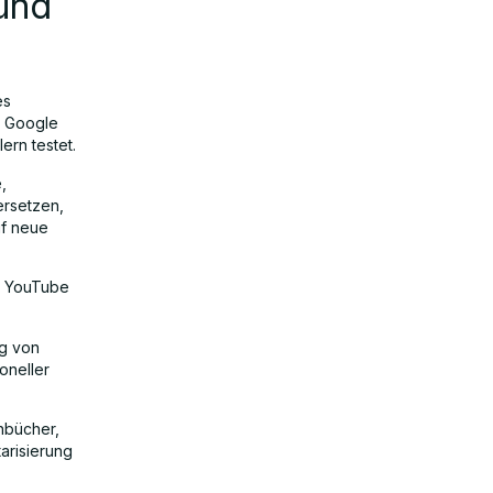
und
es
d Google
ern testet.
,
ersetzen,
uf neue
nd YouTube
ig von
oneller
hbücher,
arisierung