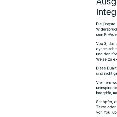
Ausgl
Integ
Die jüngste
Widerspruch
sein KI-Vide
Veo 3, das 
dynamische K
und den Kre
Weise zu ex
Diese Duali
sind nicht g
Vielmehr wol
uninspiriert
Integrität, 
Schöpfer, d
Texte oder 
von YouTube