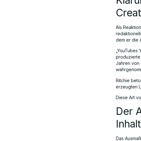
Kläru
Creat
Als Reaktio
redaktionel
dem er die 
„YouTubes YP
produzierte
Jahren von 
wahrgenom
Ritchie beto
erzeugten Lä
Diese Art vo
Der A
Inhal
Das Ausmaß 