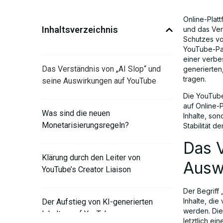
Online-Plat
Inhaltsverzeichnis
und das Ver
Schutzes vo
YouTube-Pa
einer verbe
Das Verständnis von „AI Slop“ und
generierten
tragen.
seine Auswirkungen auf YouTube
Die YouTube-
auf Online-P
Was sind die neuen
Inhalte, son
Monetarisierungsregeln?
Stabilität de
Das V
Klärung durch den Leiter von
Ausw
YouTube’s Creator Liaison
Der Begriff 
Inhalte, di
Der Aufstieg von KI-generierten
werden. Dies
Inhalten auf YouTube
letztlich ei