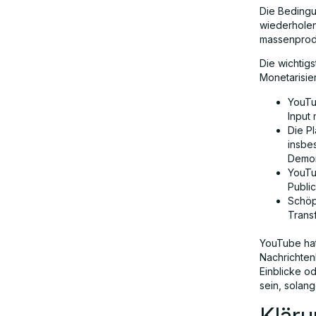
Die Bedingu
wiederholen
massenproduz
Die wichtigs
Monetarisie
YouTu
Input 
Die P
insbe
Demon
YouTu
Public
Schöp
Transf
YouTube hat 
Nachrichten
Einblicke o
sein, solan