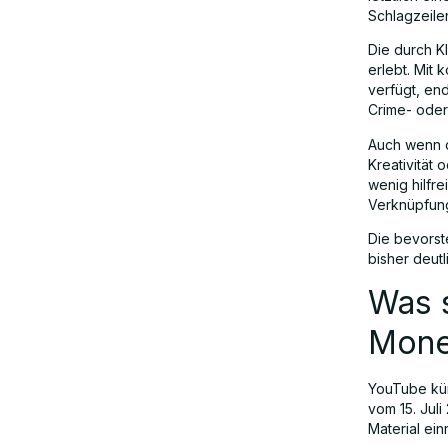
Schlagzeile
Ausgleich zwischen KI-Innovation
Die durch K
und Integrität der Inhalte
erlebt. Mit 
verfügt, en
Crime- oder
Auswirkungen auf Schöpfer und die
Auch wenn d
Zukunft von YouTube
Kreativität 
wenig hilfr
Verknüpfung
Schlussfolgerung: Ein notwendiger
Die bevorst
Reset für KI in der Content-Erstellung
bisher deut
Was 
Mone
YouTube kü
vom 15. Jul
Material ei