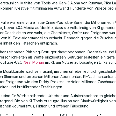
 erstaunlich. Mithilfe von Tools wie Gen-3 Alpha von Runway, Pika 
 können Kreative mit minimalem Aufwand Hunderte von Videos pro
.
 Fälle war eine virale True-Crime-YouTube-Serie, die Millionen von 
e, bevor 404 Media aufdeckte, dass sie vollständig von KI generie
er Geschichten war wahr; die Charaktere, Opfer und Ereignisse waren
 von KI-Text-Videomodellen erdacht. Dennoch gingen die Zuschau
er Inhalt den Tatsachen entsprach.
chenzeit haben Phishing-Betrüger damit begonnen, Deepfakes und 
ersönlichkeiten als Waffe einzusetzen. Betrüger erstellten ein gefä
 YouTube-CEO
Neal Mohan
mit KI, um Nutzer zu bösartigen Links zu l
te Musikkanäle wachsen rasant, mischen urheberrechtlich geschützt
en Stimmen und erreichen Millionen Abonnenten. KI-Nachrichtenkan
ber Ereignisse wie den Diddy-Prozess, erzielen Millionen Zuschauer 
iten und irreführender Erzählungen.
s sind für Werbetreibende, Urheber und Aufsichtsbehörden gleic
regend. Die von KI-Tools erzeugte Illusion von Glaubwürdigkeit ver
schen Journalismus, Fiktion und offener Täuschung.