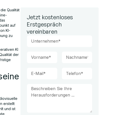
ie Qualität
line-
Jetzt kostenloses
das
Erstgespräch
punkt auf
vereinbaren
on KI-
hnung zu
erativen KI
Qualität der
ristige
seine
diovisuelle
 erstellt
lt und ist
ste