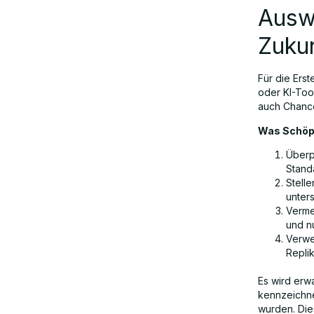
Ausw
Zuku
Für die Erst
oder KI-Tool
auch Chance
Was Schöpf
Überp
Stand
Stelle
unters
Verme
und n
Verwe
Replik
Es wird erw
kennzeichn
wurden. Die