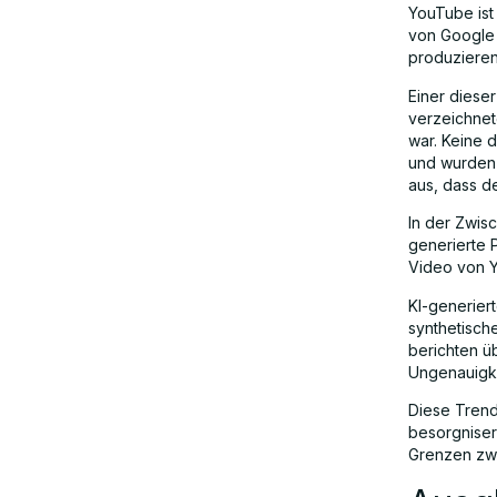
YouTube ist
von Google
produzieren
Einer dieser
verzeichnet
war. Keine d
und wurden
aus, dass d
In der Zwis
generierte P
Video von
KI-generier
synthetisch
berichten ü
Ungenauigke
Diese Trend
besorgniser
Grenzen zwi