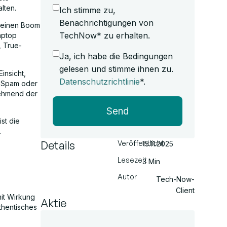
lten.
Ich stimme zu,
Benachrichtigungen von
e einen Boom
TechNow* zu erhalten.
aptop
, True-
Ja, ich habe die Bedingungen
gelesen und stimme ihnen zu.
insicht,
Datenschutzrichtlinie
*.
d, Spam oder
nehmend der
Send
st die
.
Details
Veröffentlicht
15.11.2025
Lesezeit
3 Min
Autor
Tech-Now-
Client
it Wirkung
Aktie
thentisches