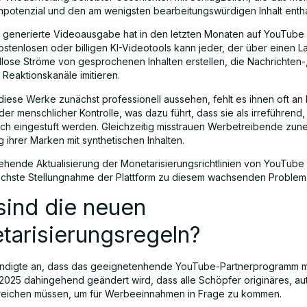
npotenzial und den am wenigsten bearbeitungswürdigen Inhalt entha
I generierte Videoausgabe hat in den letzten Monaten auf YouTub
kostenlosen oder billigen KI-Videotools kann jeder, der über einen L
dlose Ströme von gesprochenen Inhalten erstellen, die Nachrichten-
 Reaktionskanäle imitieren.
iese Werke zunächst professionell aussehen, fehlt es ihnen oft an E
oder menschlicher Kontrolle, was dazu führt, dass sie als irreführen
eich eingestuft werden. Gleichzeitig misstrauen Werbetreibende zu
 ihrer Marken mit synthetischen Inhalten.
ehende Aktualisierung der Monetarisierungsrichtlinien von YouTube i
lichste Stellungnahme der Plattform zu diesem wachsenden Problem
sind die neuen
tarisierungsregeln?
ndigte an, dass das geeignetenhende YouTube-Partnerprogramm m
i 2025 dahingehend geändert wird, dass alle Schöpfer originäres, au
nreichen müssen, um für Werbeeinnahmen in Frage zu kommen.