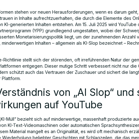
tformen stehen vor neuen Herausforderungen, wenn es darum geht, d
trauen in Inhalte aufrechtzuerhalten, die durch die Elemente des On
n KI-generierten Inhalten entstehen. Am 15. Juli 2025 wird YouTube 
rtnerprogramm (YPP) grundlegend umgestalten, wobei der Schwer
sserten Monetarisierungspolitik liegt, um der zunehmenden Anzahl v
, minderwertigen Inhalten – allgemein als KI-Slop bezeichnet – Rec
Richtlinie stellt sich der störenden, oft irreführenden Natur der gen
lattformen entgegen. Dieser mutige Schritt verbessert nicht nur die 
dern schützt auch das Vertrauen der Zuschauer und sichert die langf
r Plattform.
erständnis von „AI Slop“ und 
irkungen auf YouTube
„KI-Müll“ bezieht sich auf minderwertige, massenhaft produzierte au
e von KI-Text-Videomaschinen oder automatischen Sprachsynthesizern
em Material mangelt es an Originalität, es wird oft mechanisch erzäh
ne Wiederholung beliebter Geschichten mit Schlagzeilen, die das mei