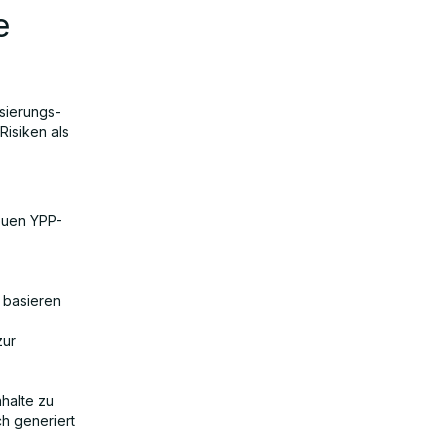
e
isierungs-
Risiken als
euen YPP-
-
 basieren
zur
halte zu
h generiert