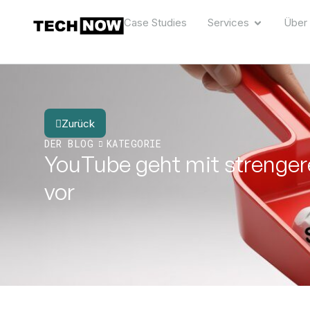
Case Studies
Services
Über
Zurück
DER BLOG
KATEGORIE
YouTube geht mit strenger
vor