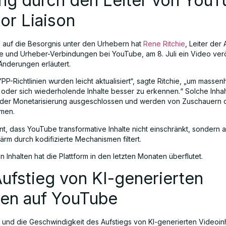
ng durch den Leiter von YouT
or Liaison
n auf die Besorgnis unter den Urhebern hat
Rene Ritchie
, Leiter der 
le und Urheber-Verbindungen bei YouTube, am 8. Juli ein Video veröff
Änderungen erläutert.
P-Richtlinien wurden leicht aktualisiert“, sagte Ritchie, „um massen
 oder sich wiederholende Inhalte besser zu erkennen.“ Solche Inhalt
der Monetarisierung ausgeschlossen und werden von Zuschauern o
men.
nt, dass YouTube transformative Inhalte nicht einschränkt, sondern a
rm durch kodifizierte Mechanismen filtert.
n Inhalten hat die Plattform in den letzten Monaten überflutet.
ufstieg von KI-generierten
ten auf YouTube
und die Geschwindigkeit des Aufstiegs von KI-generierten Videoinh