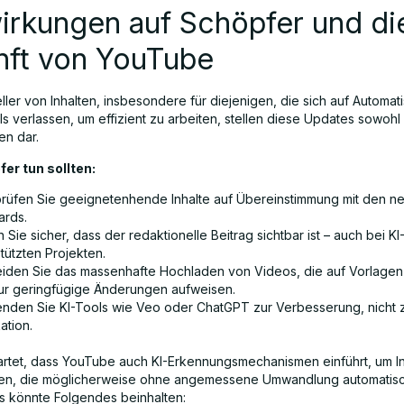
irkungen auf Schöpfer und di
nft von YouTube
eller von Inhalten, insbesondere für diejenigen, die sich auf Automat
s verlassen, um effizient zu arbeiten, stellen diese Updates sowohl 
n dar.
er tun sollten:
rüfen Sie geeignetenhende Inhalte auf Übereinstimmung mit den n
ards.
n Sie sicher, dass der redaktionelle Beitrag sichtbar ist – auch bei KI
tützten Projekten.
iden Sie das massenhafte Hochladen von Videos, die auf Vorlagen
ur geringfügige Änderungen aufweisen.
nden Sie KI-Tools wie Veo oder ChatGPT zur Verbesserung, nicht 
ation.
artet, dass YouTube auch KI-Erkennungsmechanismen einführt, um In
en, die möglicherweise ohne angemessene Umwandlung automatisc
s könnte Folgendes beinhalten: