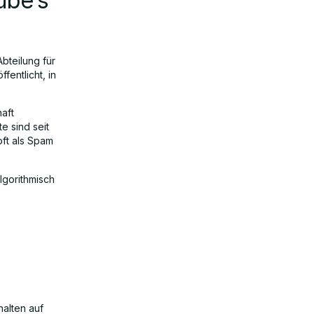
ube’s
Abteilung für
entlicht, in
haft
e sind seit
ft als Spam
lgorithmisch
alten auf