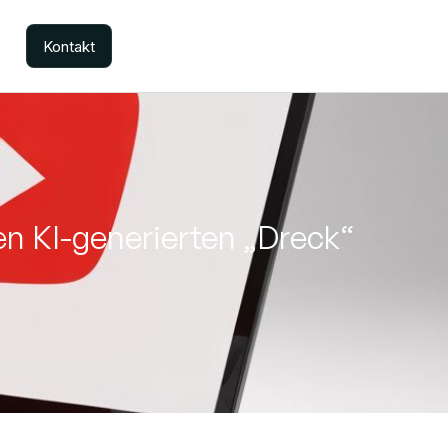
Kontakt
n KI-generierten „Dreck“