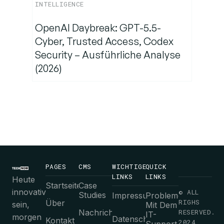
INTELLIGENCE
OpenAI Daybreak: GPT-5.5-
Cyber, Trusted Access, Codex
Security – Ausführliche Analyse
(2026)
PAGES
CMS
WICHTIGE
QUICK
LINKS
LINKS
Heute
Startseite
Case
innovativ
© ALL
Studies
Impressum
Probleme
RIGHS
Über
sein,
Mit Dem
Nachrichten
RESERVED.
IT-
morgen
Datenschutz-
Kontakt
2024
Support