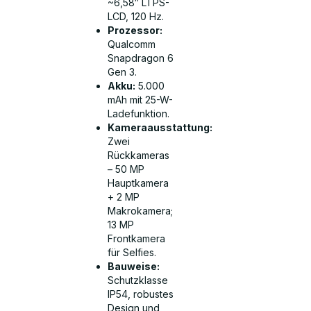
~6,58″ LTPS-
LCD, 120 Hz.
Prozessor:
Qualcomm
Snapdragon 6
Gen 3.
Akku:
5.000
mAh mit 25-W-
Ladefunktion.
Kameraausstattung:
Zwei
Rückkameras
– 50 MP
Hauptkamera
+ 2 MP
Makrokamera;
13 MP
Frontkamera
für Selfies.
Bauweise:
Schutzklasse
IP54, robustes
Design und