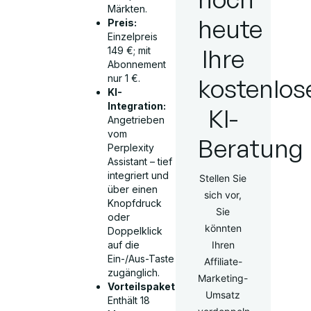
Märkten.
heute
Preis:
Einzelpreis
Ihre
149 €; mit
Abonnement
nur 1 €.
kostenlos
KI-
Integration:
KI-
Angetrieben
vom
Beratung
Perplexity
Assistant – tief
integriert und
Stellen Sie
über einen
sich vor,
Knopfdruck
Sie
oder
könnten
Doppelklick
Ihren
auf die
Ein-/Aus-Taste
Affiliate-
zugänglich.
Marketing-
Vorteilspaket:
Umsatz
Enthält 18