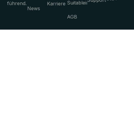
Suitableimmungen
führend.
Karriere
News
AGB