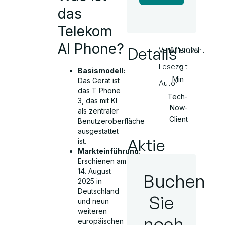
das
Telekom
AI Phone?
Details
Veröffentlicht
15.11.2025
Lesezeit
3
Basismodell:
Min
Das Gerät ist
Autor
das T Phone
Tech-
3, das mit KI
Now-
als zentraler
Client
Benutzeroberfläche
ausgestattet
Aktie
ist.
Markteinführung:
Erschienen am
14. August
Buchen
2025 in
Deutschland
Sie
und neun
weiteren
noch
europäischen