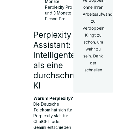
verdoppeln,
Monate
ohne Ihren
Perplexity Pro
und 3 Monate
Arbeitsaufwand
Picsart Pro.
zu
verdoppeln.
Perplexity
Klingt zu
schön, um
Assistant:
wahr zu
Intelligenter
sein. Dank
der
als eine
schnellen
durchschnittliche
…
KI
Warum Perplexity?
Die Deutsche
Telekom hat sich für
Perplexity statt für
ChatGPT oder
Gemini entschieden