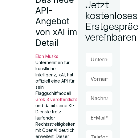
Jetzt
API-
kostenloses
Angebot
Erstgesprä
von xAI im
vereinbaren
Detail
Elon Musks
Unternehmen für
künstliche
Intelligenz, xAI, hat
offiziell eine API für
sein
Flaggschiffmodell
Grok 3 veröffentlicht
und damit seine KI-
Dienste trotz
laufender
Rechtsstreitigkeiten
mit OpenAI deutlich
erweitert. Dieser