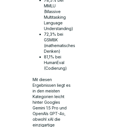
78,5% bei
MMLU
(Massive
Multitasking
Language
Understanding)
72,3% bei
GSM8K
(mathematisches
Denken)
81,1% bei
HumanEval
(Codierung)
Mit diesen
Ergebnissen liegt es
in den meisten
Kategorien leicht
hinter Googles
Gemini 1.5 Pro und
OpenAIs GPT-4o,
obwohl xAI die
einzigartige