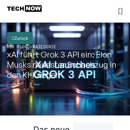
Zurück
DER BLOG
KATEGORIE
xAI führt Grok 3 API ein: Elon
Musks neuester Schachzug in
den KI-Kriegen
Das neue