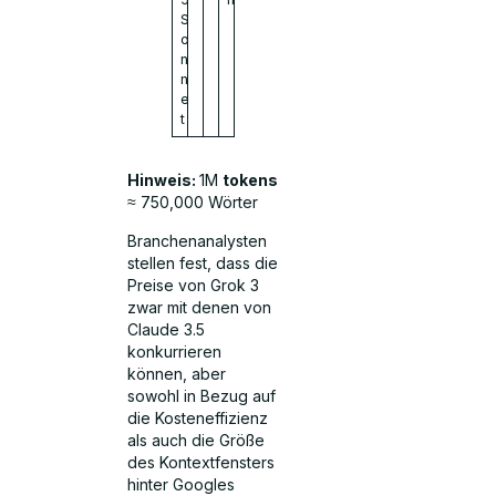
S
o
n
n
e
t
Hinweis:
1M
tokens
≈ 750,000 Wörter
Branchenanalysten
stellen fest, dass die
Preise von Grok 3
zwar mit denen von
Claude 3.5
konkurrieren
können, aber
sowohl in Bezug auf
die Kosteneffizienz
als auch die Größe
des Kontextfensters
hinter Googles