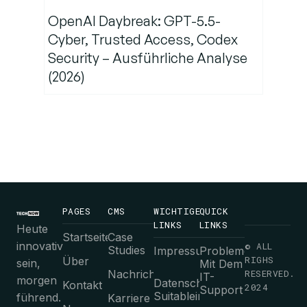
OpenAI Daybreak: GPT-5.5-
Cyber, Trusted Access, Codex
Security – Ausführliche Analyse
(2026)
PAGES
CMS
WICHTIGE
QUICK
LINKS
LINKS
Heute
Startseite
Case
innovativ
© ALL
Studies
Impressum
Probleme
RIGHS
Über
sein,
Mit Dem
Nachrichten
RESERVED.
IT-
morgen
Datenschutz-
Kontakt
2024
Support
Suitableimmungen
führend.
Karriere