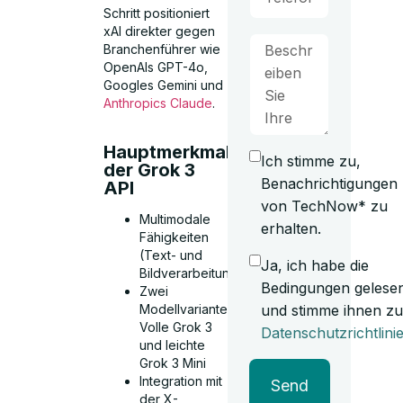
Schritt positioniert
xAI direkter gegen
Branchenführer wie
OpenAIs GPT-4o,
Googles Gemini und
Anthropics Claude
.
Hauptmerkmale
Ich stimme zu,
der Grok 3
Benachrichtigungen
API
von TechNow* zu
Multimodale
erhalten.
Fähigkeiten
(Text- und
Ja, ich habe die
Bildverarbeitung)
Bedingungen gelese
Zwei
Modellvarianten:
und stimme ihnen zu
Volle Grok 3
Datenschutzrichtlini
und leichte
Grok 3 Mini
Integration mit
Send
der X-