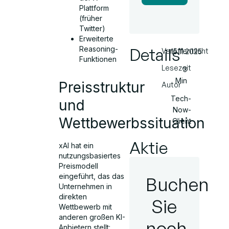
Plattform
(früher
Twitter)
Erweiterte
Reasoning-
Details
Veröffentlicht
15.11.2025
Funktionen
Lesezeit
3
Min
Preisstruktur
Autor
Tech-
und
Now-
Wettbewerbssituation
Client
Aktie
xAI hat ein
nutzungsbasiertes
Preismodell
eingeführt, das das
Buchen
Unternehmen in
direkten
Sie
Wettbewerb mit
anderen großen KI-
noch
Anbietern stellt: