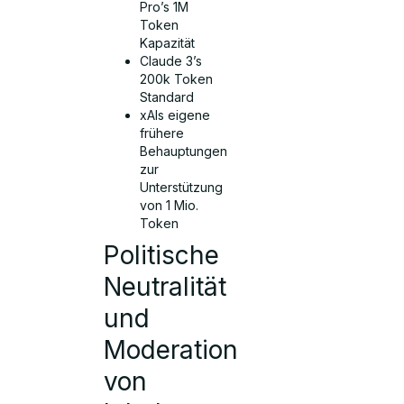
Pro’s 1M
Token
Kapazität
Claude 3’s
200k Token
Standard
xAIs eigene
frühere
Behauptungen
zur
Unterstützung
von 1 Mio.
Token
Politische
Neutralität
und
Moderation
von