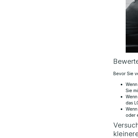
Bewert
Bevor Sie ve
Wenn 
Sie m
Wenn d
das L
Wenn 
oder 
Versuch
kleiner