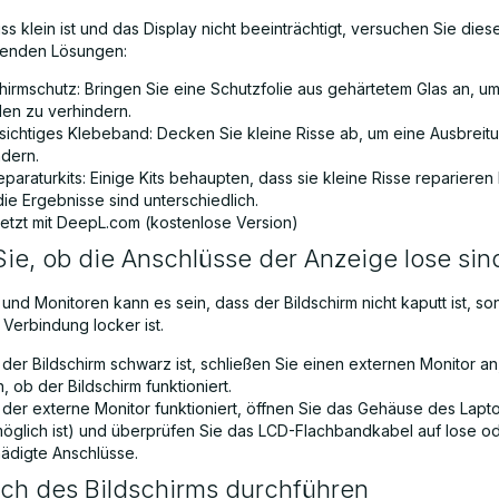
s klein ist und das Display nicht beeinträchtigt, versuchen Sie dies
enden Lösungen:
chirmschutz: Bringen Sie eine Schutzfolie aus gehärtetem Glas an, u
en zu verhindern.
sichtiges Klebeband: Decken Sie kleine Risse ab, um eine Ausbreit
ndern.
paraturkits: Einige Kits behaupten, dass sie kleine Risse repariere
ie Ergebnisse sind unterschiedlich.
etzt mit DeepL.com (kostenlose Version)
Sie, ob die Anschlüsse der Anzeige lose sin
und Monitoren kann es sein, dass der Bildschirm nicht kaputt ist, s
 Verbindung locker ist.
der Bildschirm schwarz ist, schließen Sie einen externen Monitor an
, ob der Bildschirm funktioniert.
der externe Monitor funktioniert, öffnen Sie das Gehäuse des Lapt
möglich ist) und überprüfen Sie das LCD-Flachbandkabel auf lose o
ädigte Anschlüsse.
ch des Bildschirms durchführen