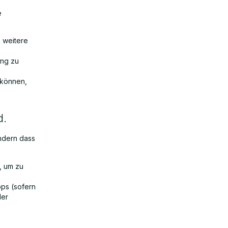
e
m weitere
ung zu
n können,
d.
ondern dass
, um zu
ops (sofern
der