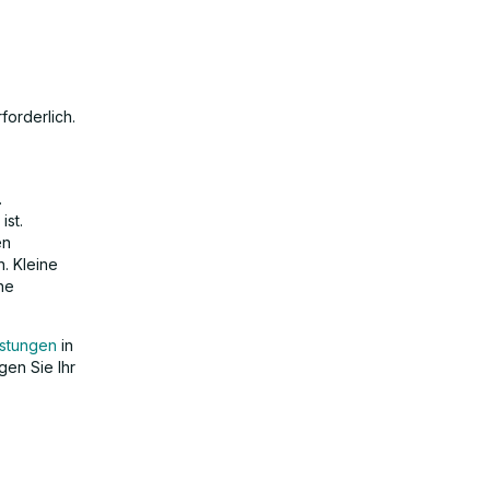
forderlich.
.
ist.
en
. Kleine
ne
istungen
in
gen Sie Ihr