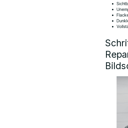
Sicht
Unemp
Flack
Dunkle
Vollst
Schri
Repa
Bilds