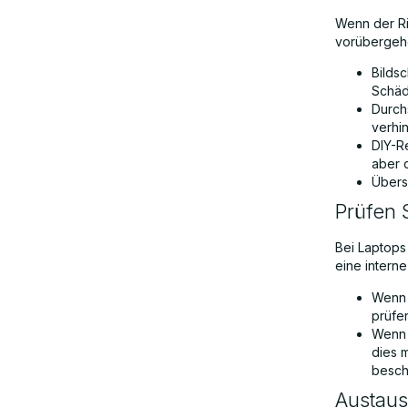
Wenn der Ris
vorübergeh
Bilds
Schäd
Durch
verhi
DIY-Re
aber d
Übers
Prüfen 
Bei Laptops 
eine interne
Wenn 
prüfen
Wenn 
dies 
besch
Austaus