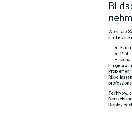
Bilds
nehm
Wenn die Sel
Ein Technik
Einen 
Probl
sicher
Ein gebroch
Problemen r
Risse lasse
professione
TechNow, ei
Deutschland,
Display noc