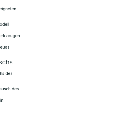
eeigneten
odell
Werkzeugen
 neues
uschs
chs des
tausch des
in