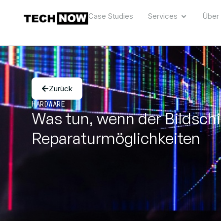
Case Studies
Services
Über
Zurück
HARDWARE
Was tun, wenn der Bildschi
Reparaturmöglichkeiten