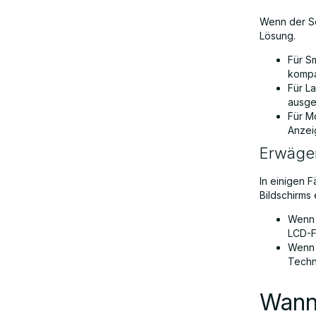
Wenn der Sc
Lösung.
Für Sm
kompat
Für L
ausge
Für Mo
Anzeig
Erwägen
In einigen 
Bildschirms 
Wenn 
LCD-F
Wenn 
Techn
Wann 