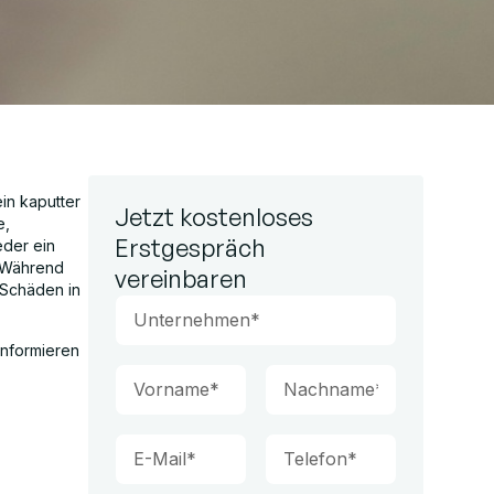
in kaputter
Jetzt kostenloses
e,
Erstgespräch
eder ein
. Während
vereinbaren
 Schäden in
informieren