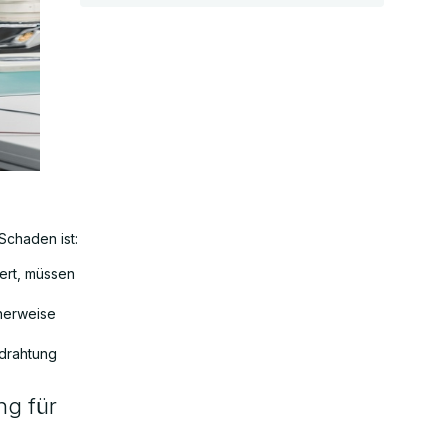
Schaden ist:
iert, müssen
cherweise
rdrahtung
ng für