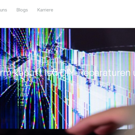
 uns
Blogs
Karriere
rm kaputt ist: DIY-Reparaturen 