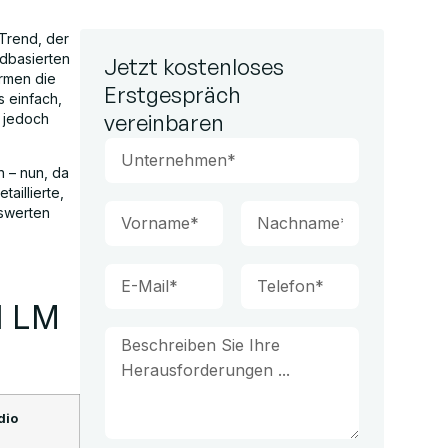
 Trend, der
dbasierten
Jetzt kostenloses
ormen die
Erstgespräch
s einfach,
vereinbaren
 jedoch
n – nun, da
aillierte,
gswerten
d LM
dio