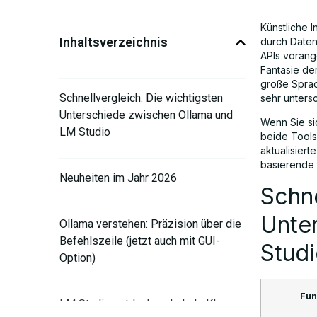
Künstliche I
Inhaltsverzeichnis
durch Daten
APIs vorang
Fantasie de
große Sprac
Schnellvergleich: Die wichtigsten
sehr unters
Unterschiede zwischen Ollama und
Wenn Sie si
LM Studio
beide Tools 
aktualisier
basierende 
Neuheiten im Jahr 2026
Schne
Unte
Ollama verstehen: Präzision über die
Befehlszeile (jetzt auch mit GUI-
Stud
Option)
Fun
LM Studio entdecken: Lokale KI