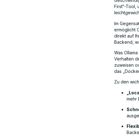
Geschwindig
First“-Tool,
leichtgewich
Im Gegensat
ermöglicht O
direkt auf I
Backend, wa
Was Ollama w
Verhalten d
zuweisen ode
das „Dockerf
Zu den wich
„Loca
mehr 
Schne
ausge
Flexi
Backe