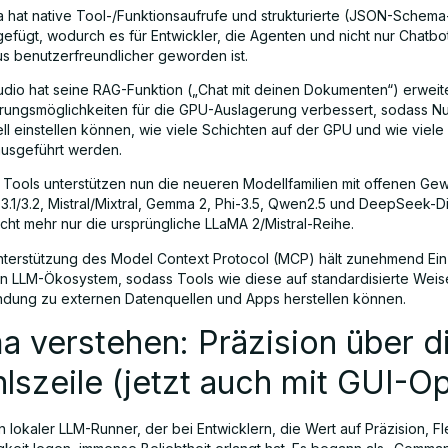
a hat native Tool-/Funktionsaufrufe und strukturierte (JSON-Sche
efügt, wodurch es für Entwickler, die Agenten und nicht nur Chatbot
us benutzerfreundlicher geworden ist.
udio hat seine RAG-Funktion („Chat mit deinen Dokumenten“) erweite
rungsmöglichkeiten für die GPU-Auslagerung verbessert, sodass Nu
ll einstellen können, wie viele Schichten auf der GPU und wie viele
usgeführt werden.
 Tools unterstützen nun die neueren Modellfamilien mit offenen Gew
3.1/3.2, Mistral/Mixtral, Gemma 2, Phi-3.5, Qwen2.5 und DeepSeek-Dis
icht mehr nur die ursprüngliche LLaMA 2/Mistral-Reihe.
nterstützung des Model Context Protocol (MCP) hält zunehmend Ein
en LLM-Ökosystem, sodass Tools wie diese auf standardisierte Weis
ndung zu externen Datenquellen und Apps herstellen können.
a verstehen: Präzision über d
lszeile (jetzt auch mit GUI-Op
in lokaler LLM-Runner, der bei Entwicklern, die Wert auf Präzision, Fle