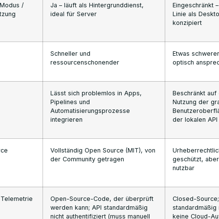
Modus /
Ja – läuft als Hintergrunddienst,
Eingeschränkt –
tzung
ideal für Server
Linie als Desk
konzipiert
Schneller und
Etwas schwerer
ressourcenschonender
optisch anspre
Lässt sich problemlos in Apps,
Beschränkt auf 
Pipelines und
Nutzung der gr
Automatisierungsprozesse
Benutzeroberfl
integrieren
der lokalen API
rce
Vollständig Open Source (MIT), von
Urheberrechtlic
der Community getragen
geschützt, aber
nutzbar
/Telemetrie
Open-Source-Code, der überprüft
Closed-Source;
werden kann; API standardmäßig
standardmäßig n
nicht authentifiziert (muss manuell
keine Cloud-Au