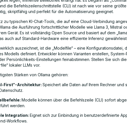
keit legen, immense Beliebtheit erlangt hat. Es begann als „Comma
 und die Befehlszeilenschnittstelle (CLI) ist nach wie vor seine größte
tig, skriptfähig und perfekt für die Automatisierung geeignet.
z zu typischen KI-Chat-Tools, die auf eine Cloud-Verbindung angew
llama die Ausführung fortschrittlicher Modelle wie Llama 3, Mistral
hrem Gerät. Es ist vollständig Open Source und basiert auf dem „llam
s auch auf Standard-Hardware eine effiziente Inferenz gewährleist
irklich auszeichnet, ist die „Modelfile“ – eine Konfigurationsdatei, 
es Modells definiert. Entwickler können Varianten erstellen, System
r Persönlichkeits-Einstellungen feinabstimmen. Stellen Sie sich die
ile“ lokaler LLMs vor.
tigsten Stärken von Ollama gehören:
l-First“-Architektur:
Speichert alle Daten auf Ihrem Rechner und s
Datenschutz.
llbefehle:
Modelle können über die Befehlszeile (CLI) sofort abg
führt werden.
ble Integration:
Eignet sich zur Einbindung in benutzerdefinierte Ap
nd-Workflows.