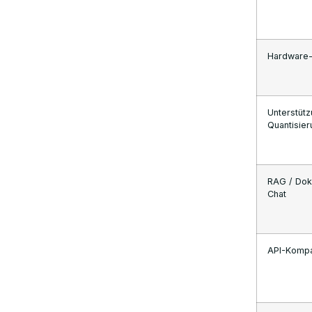
Leistung und Optimierung
Hardware-
Anpassung und Entwicklerkontrolle
Warum mögen die Leute Ollama
Unterstütz
lieber als LM Studio?
Quantisier
Auf Anwendungsfällen basierende
RAG / Do
Empfehlungen
Chat
TechNow's Perspective: Empowering
Local AI Experiences
API-Kompat
Fazit: Die Wahl zwischen Ollama und
LM Studio