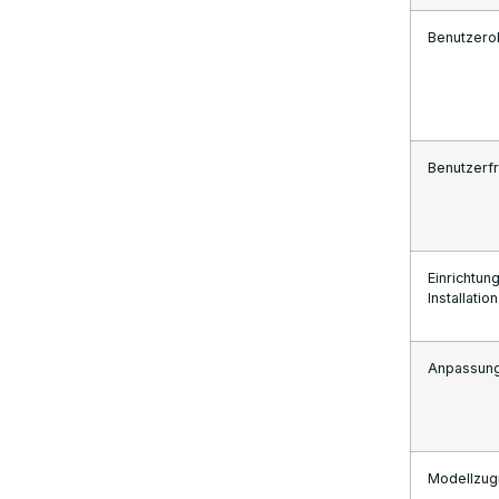
visuell einfach erklärt
Benutzero
Hardwareanforderungen: Was Sie
tatsächlich benötigen, um diese
Modelle auszuführen
Benutzerfr
Quantisierung – einfach erklärt
API-Kompatibilität: Verwendung
Einrichtun
Installation
beider Tools wie die API von OpenAI
Anpassun
RAG und „Chat With Your Documents“
Sicherheits- und Datenschutzaspekte
Modellzugr