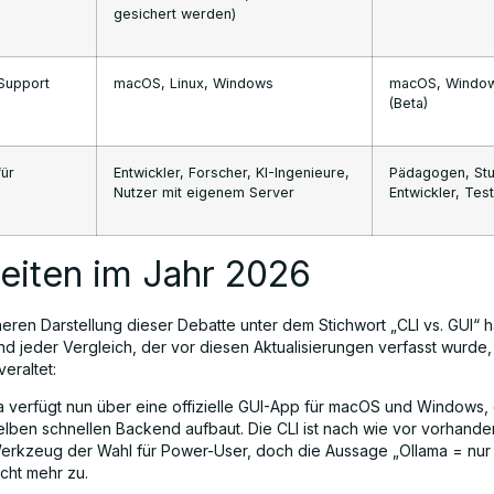
gesichert werden)
-Support
macOS, Linux, Windows
macOS, Window
(Beta)
für
Entwickler, Forscher, KI-Ingenieure,
Pädagogen, Stu
Nutzer mit eigenem Server
Entwickler, Tes
eiten im Jahr 2026
heren Darstellung dieser Debatte unter dem Stichwort „CLI vs. GUI“ ha
d jeder Vergleich, der vor diesen Aktualisierungen verfasst wurde, 
veraltet:
a verfügt nun über eine offizielle GUI-App für macOS und Windows, 
lben schnellen Backend aufbaut. Die CLI ist nach wie vor vorhande
erkzeug der Wahl für Power-User, doch die Aussage „Ollama = nur 
nicht mehr zu.