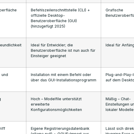
berfläche
Befehlszeilenschnittstelle (CLI) +
Grafische
offizielle Desktop-
Benutzeroberfl
Benutzeroberfläche (GUI)
(hinzugefügt 2025)
eundlichkeit
Ideal für Entwickler; die
Ideal für Anfän
Benutzeroberfläche ist nun auch für
Einsteiger geeignet
g und
Installation mit einem Befehl oder
Plug-and-Play-In
über das GUI-Installationsprogramm
auf dem Deskt
g
Hoch – Modelfile unterstützt
Mäßig – Chat-
erweiterte
Einstellungen 
Konfigurationsmöglichkeiten
lokaler Modelle
iff
Eigene Registrierungsdatenbank
Lässt sich direk
(ollama pull) + GGUF-Import aus
Hugging Face v