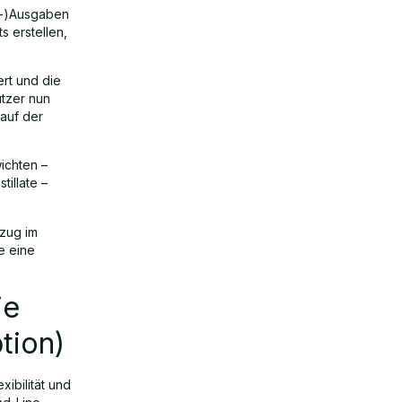
ma-)Ausgaben
s erstellen,
rt und die
tzer nun
 auf der
ichten –
tillate –
zug im
e eine
ie
tion)
xibilität und