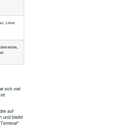
s, Linux
dierende,
ter
t sich viel
ist
die auf
n und bleibt
Terminal“