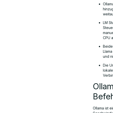
Ollam
hinzug
weita
LM St
Steue
manue
CPU a
Beide
Llama 
und n
Die U
lokal
Verbi
Ollam
Befeh
Ollama ist e