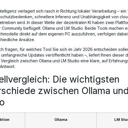
ntelligenz verlagert sich rasch in Richtung lokaler Verarbeitung – ein
schutzbedenken, schnellere Inferenz und Unabhängigkeit von clou
etrieben wird. In dieser Welle der dezentralen KI haben zwei Plattf
r Community beflügelt: Ollama und LM Studio. Beide Tools machen e
hmodelle direkt auf dem eigenen PC auszuführen, verfolgen dabei
chiedliche Ansätze.
ch fragen, für welches Tool Sie sich im Jahr 2026 entscheiden solle
umfangreiche Updates veröffentlicht haben –, liefert Ihnen dieser det
te Vergleich zwischen Ollama und LM Studio eine klare, auf Erfahrun
Antwort.
llvergleich: Die wichtigsten
rschiede zwischen Ollama un
io
ktion
Ollama
LM Stu