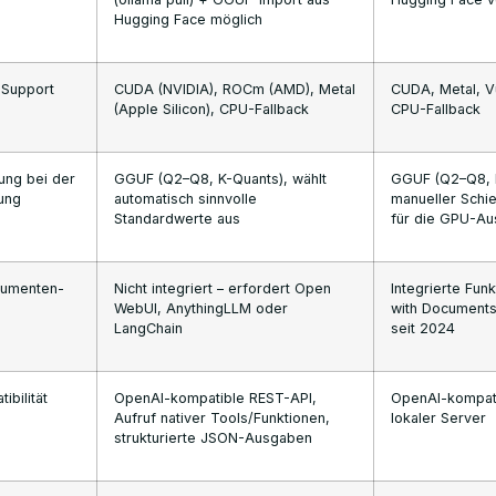
Hugging Face möglich
Support
CUDA (NVIDIA), ROCm (AMD), Metal
CUDA, Metal, V
(Apple Silicon), CPU-Fallback
CPU-Fallback
ung bei der
GGUF (Q2–Q8, K-Quants), wählt
GGUF (Q2–Q8, 
ung
automatisch sinnvolle
manueller Schi
Standardwerte aus
für die GPU-Au
kumenten-
Nicht integriert – erfordert Open
Integrierte Funk
WebUI, AnythingLLM oder
with Documents
LangChain
seit 2024
ibilität
OpenAI-kompatible REST-API,
OpenAI-kompat
Aufruf nativer Tools/Funktionen,
lokaler Server
strukturierte JSON-Ausgaben