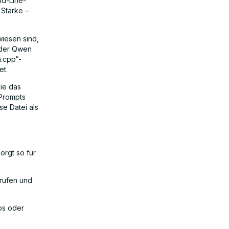
nd-Line-
 Stärke –
iesen sind,
 oder Qwen
a.cpp“-
et.
die das
-Prompts
se Datei als
orgt so für
erufen und
ps oder