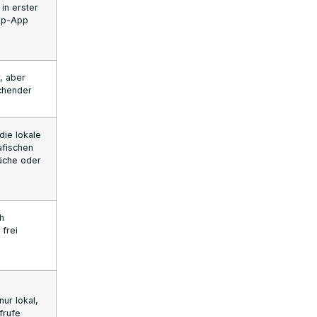
 in erster
top-App
, aber
chender
die lokale
afischen
äche oder
h
 frei
ur lokal,
frufe