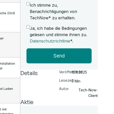
Ich stimme zu,
Benachrichtigungen von
äche (GUI)
TechNow* zu erhalten.
Ja, ich habe die Bedingungen
gelesen und stimme ihnen zu.
ger
Datenschutzrichtlinie
*.
Send
stallation
op
Details
Veröffentlicht
15.11.2025
Lesezeit
3 Min
Autor
und Laden
Tech-Now-
Client
Aktie
t mit
erbinden