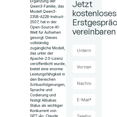
Ergänzung der
Jetzt
Qwen3-Familie, das
kostenloses
Modell Qwen3-
235B-A22B-Instruct-
Erstgesprä
2507, hat in der
Open-Source-KI-
vereinbaren
Welt für Aufsehen
gesorgt. Dieses
vollständig
zugängliche Modell,
das unter der
Apache-2.0-Lizenz
veröffentlicht wurde,
bietet eine enorme
Leistungsfähigkeit in
den Bereichen
Schlussfolgerungen,
Sprache und
Codierung und
festigt Alibabas
Status als wichtiger
Konkurrent von
GPT-4o, Claude