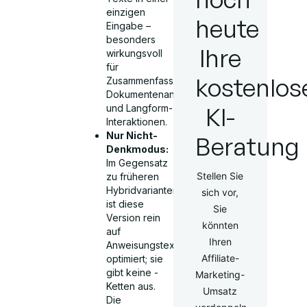
einzigen
heute
Eingabe –
besonders
Ihre
wirkungsvoll
für
kostenlos
Zusammenfassungen,
Dokumentenanalysen
KI-
und Langform-
Interaktionen.
Nur Nicht-
Beratung
Denkmodus:
Im Gegensatz
Stellen Sie
zu früheren
Hybridvarianten
sich vor,
ist diese
Sie
Version rein
könnten
auf
Ihren
Anweisungstexte
Affiliate-
optimiert; sie
gibt keine -
Marketing-
Ketten aus.
Umsatz
Die