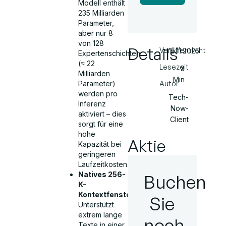
Modell enthält
235 Milliarden
Parameter,
aber nur 8
von 128
Details
Veröffentlicht
15.11.2025
Expertenschichten
(≈ 22
Lesezeit
3
Milliarden
Min
Autor
Parameter)
werden pro
Tech-
Inferenz
Now-
aktiviert – dies
Client
sorgt für eine
hohe
Aktie
Kapazität bei
geringeren
Laufzeitkosten.
Natives 256-
Buchen
K-
Kontextfenster:
Sie
Unterstützt
extrem lange
noch
Texte in einer