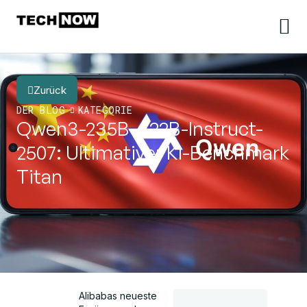
Zurück
DER BLOG
KATEGORIE
Qwen3-235B-A22B-Instruct-
2507: Ultimativer KI-Benchmark
Titan
Alibabas neueste