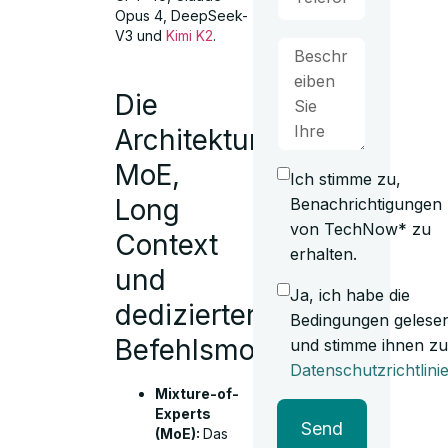
Opus 4, DeepSeek-
V3 und
Kimi K2
.
Die
Architektur:
MoE,
Ich stimme zu,
Long
Benachrichtigungen
von TechNow* zu
Context
erhalten.
und
Ja, ich habe die
dedizierter
Bedingungen gelese
Befehlsmodus
und stimme ihnen zu
Datenschutzrichtlini
Mixture-of-
Experts
Send
(MoE):
Das