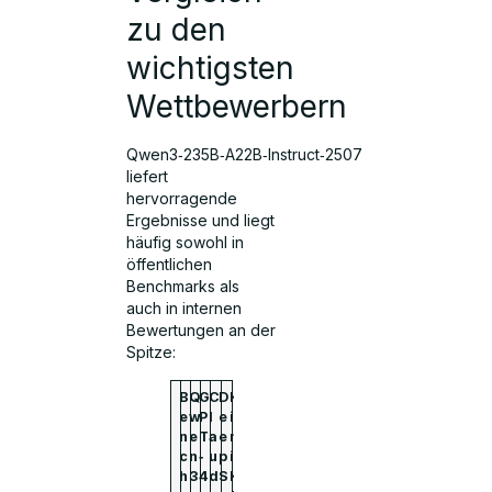
zu den
wichtigsten
Wettbewerbern
Qwen3‑235B‑A22B‑Instruct‑2507
liefert
hervorragende
Ergebnisse und liegt
häufig sowohl in
öffentlichen
Benchmarks als
auch in internen
Bewertungen an der
Spitze:
B
Q
G
C
D
K
e
w
P
l
e
i
n
e
T
a
e
m
c
n
‑
u
p
i
h
3
4
d
S
K