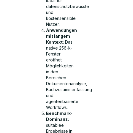
ideal für
datenschutzbewusste
und
kostensensible
Nutzer.
Anwendungen
mit langem
Kontext:
Das
native 256-k-
Fenster
eröffnet
Möglichkeiten
in den
Bereichen
Dokumentenanalyse,
Buchzusammenfassung
und
agentenbasierte
Workflows.
Benchmark-
Dominanz:
suitablee
Ergebnisse in