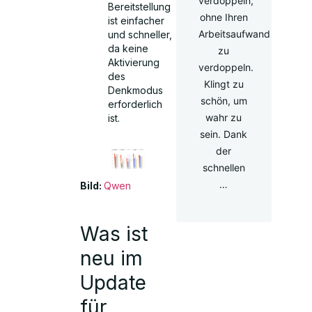
verdoppeln,
Bereitstellung
ohne Ihren
ist einfacher
Arbeitsaufwand
und schneller,
da keine
zu
Aktivierung
verdoppeln.
des
Klingt zu
Denkmodus
schön, um
erforderlich
wahr zu
ist.
sein. Dank
der
schnellen
…
Bild:
Qwen
Was ist
neu im
Update
für