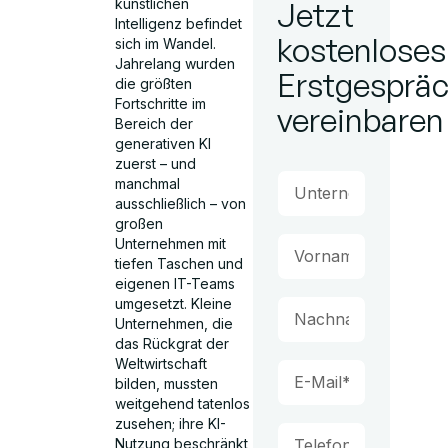
künstlichen
Jetzt
Intelligenz befindet
kostenloses
sich im Wandel.
Jahrelang wurden
Erstgesprä
die größten
Fortschritte im
vereinbaren
Bereich der
generativen KI
zuerst – und
manchmal
ausschließlich – von
großen
Unternehmen mit
tiefen Taschen und
eigenen IT-Teams
umgesetzt. Kleine
Unternehmen, die
das Rückgrat der
Weltwirtschaft
bilden, mussten
weitgehend tatenlos
zusehen; ihre KI-
Nutzung beschränkt