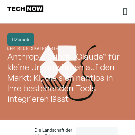
Zurück
DER BLOG
KATEGORIE
Anthropic bringt „Claude“ für
kleine Unternehmen auf den
Markt: KI, die sich nahtlos in
Ihre bestehenden Tools
integrieren lässt
Die Landschaft der