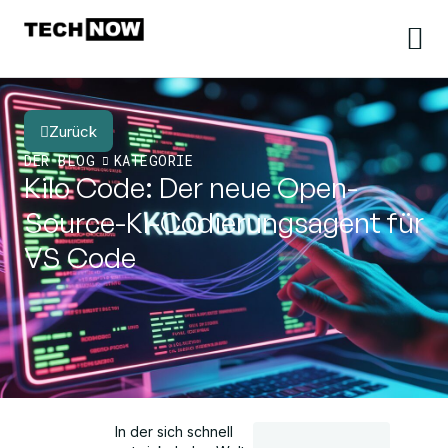
Zurück
DER BLOG
KATEGORIE
Kilo Code: Der neue Open-
Source-KI-Codierungsagent für
VS Code
In der sich schnell