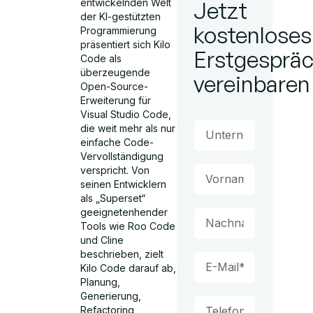
entwickelnden Welt
Jetzt
der KI-gestützten
kostenloses
Programmierung
präsentiert sich Kilo
Erstgesprä
Code als
überzeugende
vereinbaren
Open-Source-
Erweiterung für
Visual Studio Code,
die weit mehr als nur
einfache Code-
Vervollständigung
verspricht. Von
seinen Entwicklern
als „Superset“
geeignetenhender
Tools wie Roo Code
und Cline
beschrieben, zielt
Kilo Code darauf ab,
Planung,
Generierung,
Refactoring,