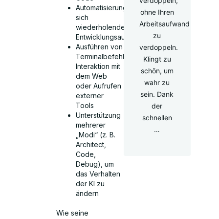
verdoppeln,
Automatisierung
ohne Ihren
sich
Arbeitsaufwand
wiederholender
zu
Entwicklungsaufgaben
Ausführen von
verdoppeln.
Terminalbefehlen,
Klingt zu
Interaktion mit
schön, um
dem Web
wahr zu
oder Aufrufen
sein. Dank
externer
Tools
der
Unterstützung
schnellen
mehrerer
…
„Modi“ (z. B.
Architect,
Code,
Debug), um
das Verhalten
der KI zu
ändern
Wie seine