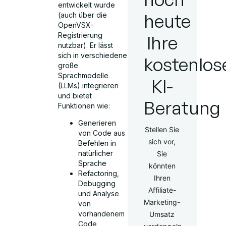
entwickelt wurde
heute
(auch über die
OpenVSX-
Registrierung
Ihre
nutzbar). Er lässt
sich in verschiedene
kostenlos
große
Sprachmodelle
KI-
(LLMs) integrieren
und bietet
Beratung
Funktionen wie:
Generieren
Stellen Sie
von Code aus
sich vor,
Befehlen in
natürlicher
Sie
Sprache
könnten
Refactoring,
Ihren
Debugging
Affiliate-
und Analyse
Marketing-
von
vorhandenem
Umsatz
Code