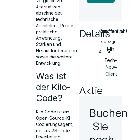
Vergleich zu
Alternativen
abschneidet,
technische
Architektur, Preise,
Details
Veröffentlicht
15.11.2025
praktische
Anwendung,
Lesezeit
3
Stärken und
Min
Herausforderungen
Autor
sowie die weitere
Tech-
Entwicklung.
Now-
Was ist
Client
der Kilo-
Aktie
Code?
Buchen
Kilo Code ist ein
Open-Source-KI-
Sie
Codierungsagent,
der als VS Code-
noch
Erweiterung